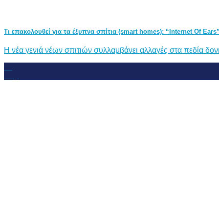
Τι επακολουθεί για τα έξυπνα σπίτια (smart homes): “Internet Of Ears
Η νέα γενιά νέων σπιτιών συλλαμβάνει αλλαγές στα πεδία δονήσ
11
Απρ