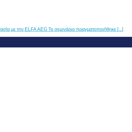
ασία με την ELFA AEG Το σεμινάριο πραγματοποιήθηκε [...]