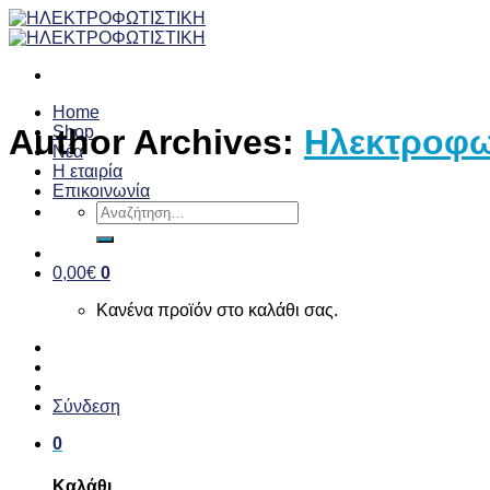
Skip
to
content
Home
Shop
Author Archives:
Ηλεκτροφω
Νέα
Η εταιρία
Επικοινωνία
Αναζήτηση
για:
0,00
€
0
Κανένα προϊόν στο καλάθι σας.
Σύνδεση
0
Καλάθι