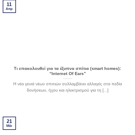
11
Απρ
Τι επακολουθεί για τα έξυπνα σπίτια (smart homes):
“Internet Of Ears”
Η νέα γενιά νέων σπιτιών συλλαμβάνει αλλαγές στα πεδία
δονήσεων, ήχου και ηλεκτρισμού για τη [...]
21
Μάι