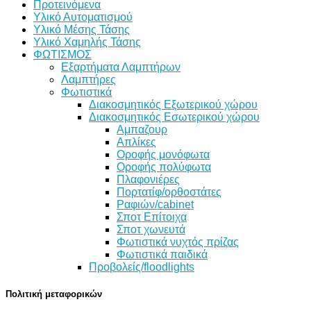
Προτεινόμενα
Υλικό Αυτοματισμού
Υλικό Μέσης Τάσης
Υλικό Χαμηλής Τάσης
ΦΩΤΙΣΜΟΣ
Εξαρτήματα Λαμπτήρων
Λαμπτήρες
Φωτιστικά
Διακοσμητικός Εξωτερικού χώρου
Διακοσμητικός Εσωτερικού χώρου
Αμπαζουρ
Απλίκες
Οροφής μονόφωτα
Οροφής πολύφωτα
Πλαφονιέρες
Πορτατίφ/ορθοστάτες
Ραφιών/cabinet
Σποτ Επίτοιχα
Σποτ χωνευτά
Φωτιστικά νυχτός πρίζας
Φωτιστικά παιδικά
Προβολείς/floodlights
Πολιτική μεταφορικών