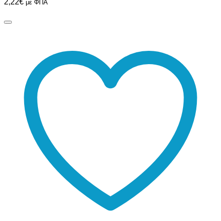
2,22
€
με ΦΠΑ