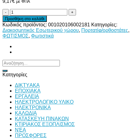
9,17
€
με ΦΠΑ
ΠΟΡΤΑΤΙΦ
ΑΠΛΟ
Προσθήκη στο καλάθι
Ε27
Κωδικός προϊόντος:
001020106002181
Κατηγορίες:
40W
Διακοσμητικός Εσωτερικού χώρου
,
Πορτατίφ/ορθοστάτες
,
ΓΚΡΙ
ΦΩΤΙΣΜΟΣ
,
Φωτιστικά
ποσότητα
Αναζήτηση
για:
Κατηγορίες
ΔΙKTΥAKA
ΕΠΟΧΙΑΚΑ
ΕΡΓΑΛΕΙΑ
ΗΛΕΚΤΡΟΛΟΓΙΚΟ ΥΛΙΚΟ
ΗΛΕΚΤΡΟΝΙΚΑ
ΚΑΛΩΔΙΑ
ΚΑΤΑΣΚΕΥΗ ΠΙΝΑΚΩΝ
ΚΤΙΡΙΑΚΟΣ ΕΞΟΠΛΙΣΜΟΣ
ΝΈΑ
ΠΡΟΣΦΟΡΕΣ