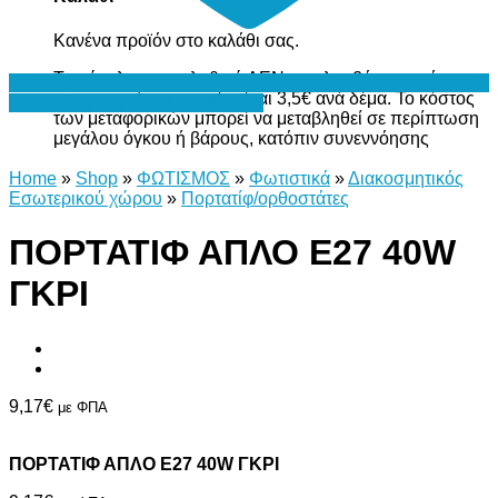
Κανένα προϊόν στο καλάθι σας.
Το σύνολο του καλαθιού ΔΕΝ περιλαμβάνει το κόστος
μεταφορικών, το οποίο είναι 3,5€ ανά δέμα. Το κόστος
Προσθήκη στη Λίστα Επιθυμιών
των μεταφορικών μπορεί να μεταβληθεί σε περίπτωση
μεγάλου όγκου ή βάρους, κατόπιν συνεννόησης
Home
»
Shop
»
ΦΩΤΙΣΜΟΣ
»
Φωτιστικά
»
Διακοσμητικός
Εσωτερικού χώρου
»
Πορτατίφ/ορθοστάτες
ΠΟΡΤΑΤΙΦ ΑΠΛΟ Ε27 40W
ΓΚΡΙ
9,17
€
με ΦΠΑ
ΠΟΡΤΑΤΙΦ ΑΠΛΟ Ε27 40W ΓΚΡΙ