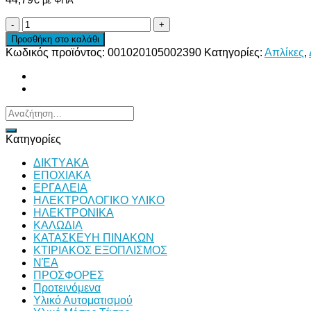
με ΦΠΑ
ΕΠΙΤΟΙΧΟ
ΜΕΤΑΛΛΙΚΟ
Προσθήκη στο καλάθι
ΦΩΤΙΣΤΙΚΟ
Κωδικός προϊόντος:
001020105002390
Κατηγορίες:
Απλίκες
,
ME
ΠΕΡΙΣΤΡΕΦΟΜΕΝΗ
ΚΕΦΑΛΗ
25Χ30ΧΗ42CM
ποσότητα
Αναζήτηση
για:
Κατηγορίες
ΔΙKTΥAKA
ΕΠΟΧΙΑΚΑ
ΕΡΓΑΛΕΙΑ
ΗΛΕΚΤΡΟΛΟΓΙΚΟ ΥΛΙΚΟ
ΗΛΕΚΤΡΟΝΙΚΑ
ΚΑΛΩΔΙΑ
ΚΑΤΑΣΚΕΥΗ ΠΙΝΑΚΩΝ
ΚΤΙΡΙΑΚΟΣ ΕΞΟΠΛΙΣΜΟΣ
ΝΈΑ
ΠΡΟΣΦΟΡΕΣ
Προτεινόμενα
Υλικό Αυτοματισμού