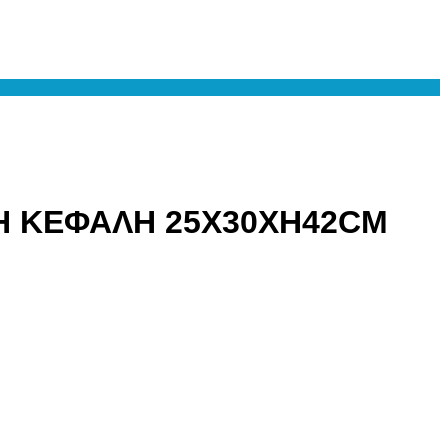
Η ΚΕΦΑΛΗ 25Χ30ΧΗ42CM