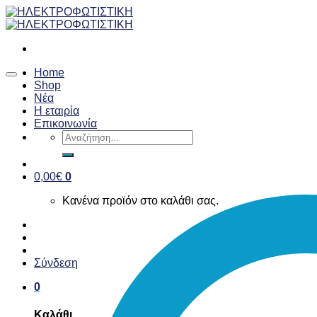
Skip
to
content
Home
Shop
Νέα
Η εταιρία
Επικοινωνία
Αναζήτηση
για:
0,00
€
0
Κανένα προϊόν στο καλάθι σας.
Σύνδεση
0
Καλάθι