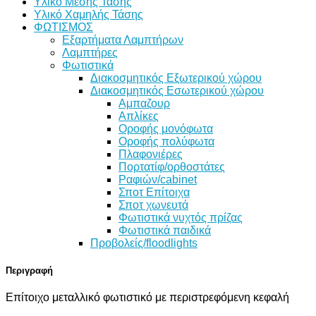
Υλικό Μέσης Τάσης
Υλικό Χαμηλής Τάσης
ΦΩΤΙΣΜΟΣ
Εξαρτήματα Λαμπτήρων
Λαμπτήρες
Φωτιστικά
Διακοσμητικός Εξωτερικού χώρου
Διακοσμητικός Εσωτερικού χώρου
Αμπαζουρ
Απλίκες
Οροφής μονόφωτα
Οροφής πολύφωτα
Πλαφονιέρες
Πορτατίφ/ορθοστάτες
Ραφιών/cabinet
Σποτ Επίτοιχα
Σποτ χωνευτά
Φωτιστικά νυχτός πρίζας
Φωτιστικά παιδικά
Προβολείς/floodlights
Περιγραφή
Επίτοιχο μεταλλικό φωτιστικό με περιστρεφόμενη κεφαλή