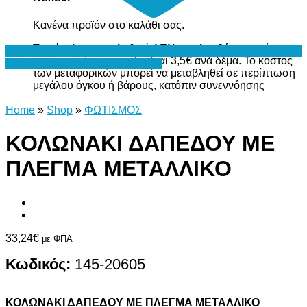
Κανένα προϊόν στο καλάθι σας.
Το σύνολο του καλαθιού ΔΕΝ περιλαμβάνει το κόστος
μεταφορικών, το οποίο είναι 3,5€ ανά δέμα. Το κόστος
Προσθήκη στη Λίστα Επιθυμιών
των μεταφορικών μπορεί να μεταβληθεί σε περίπτωση
μεγάλου όγκου ή βάρους, κατόπιν συνεννόησης
Home
»
Shop
»
ΦΩΤΙΣΜΟΣ
ΚΟΛΩΝΑΚΙ ΔΑΠΕΔΟΥ ΜΕ
ΠΛΕΓΜΑ ΜΕΤΑΛΛΙΚΟ
33,24
€
με ΦΠΑ
Κωδικός:
145-20605
ΚΟΛΩΝΑΚΙ ΔΑΠΕΔΟΥ ΜΕ ΠΛΕΓΜΑ ΜΕΤΑΛΛΙΚΟ