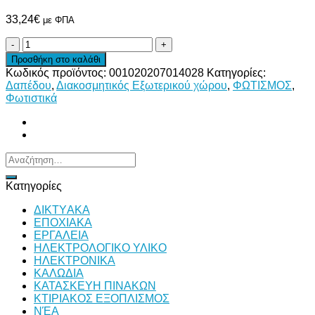
33,24
€
με ΦΠΑ
ΚΟΛΩΝΑΚΙ
ΔΑΠΕΔΟΥ
Προσθήκη στο καλάθι
ΜΕ
Κωδικός προϊόντος:
001020207014028
Κατηγορίες:
ΠΛΕΓΜΑ
Δαπέδου
,
Διακοσμητικός Εξωτερικού χώρου
,
ΦΩΤΙΣΜΟΣ
,
ΜΕΤΑΛΛΙΚΟ
Φωτιστικά
ποσότητα
Αναζήτηση
για:
Κατηγορίες
ΔΙKTΥAKA
ΕΠΟΧΙΑΚΑ
ΕΡΓΑΛΕΙΑ
ΗΛΕΚΤΡΟΛΟΓΙΚΟ ΥΛΙΚΟ
ΗΛΕΚΤΡΟΝΙΚΑ
ΚΑΛΩΔΙΑ
ΚΑΤΑΣΚΕΥΗ ΠΙΝΑΚΩΝ
ΚΤΙΡΙΑΚΟΣ ΕΞΟΠΛΙΣΜΟΣ
ΝΈΑ