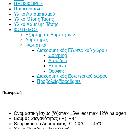
ΠΡΟΣΦΟΡΕΣ
Προτεινόμενα
Υλικό Αυτοματισμού
Υλικό Μέσης Τάσης
Υλικό Χαμηλής Τάσης
ΦΩΤΙΣΜΟΣ
Εξαρτήματα Λαμπτήρων
Λαμπτήρες
Φωτιστικά
Διακοσμητικός Εξωτερικού χώρου
Camping
Δαπέδου
Επίτοιχα
Οροφής
Διακοσμητικός Εσωτερικού χώρου
Προβολείς/floodlights
Περιγραφή
Ονομαστική Ισχύς (W):
max 15W led/ max 42W halogen
Βαθμός Στεγανότητας (IP):
IP44
Θερμοκρασία Λειτουργίας °C:
-20°C – +45°C
Υλικό Προϊόντος:
Μεταλλικό