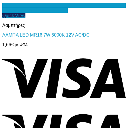
Προσθήκη στη Λίστα Επιθυμιών
Quick View
Λαμπτήρες
ΛΑΜΠΑ LED MR16 7W 6000Κ 12V AC/DC
1,66
€
με ΦΠΑ