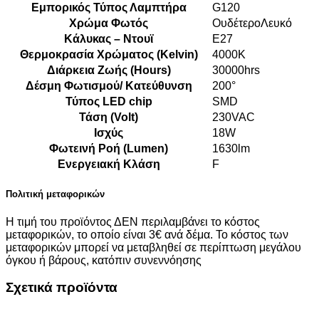
Εμπορικός Τύπος Λαμπτήρα
G120
Χρώμα Φωτός
ΟυδέτεροΛευκό
Κάλυκας – Ντουϊ
E27
Θερμοκρασία Χρώματος (Kelvin)
4000K
Διάρκεια Ζωής (Hours)
30000hrs
Δέσμη Φωτισμού/ Κατεύθυνση
200°
Τύπος LED chip
SMD
Τάση (Volt)
230VAC
Ισχύς
18W
Φωτεινή Ροή (Lumen)
1630lm
Ενεργειακή Κλάση
F
Πολιτική μεταφορικών
Η τιμή του προϊόντος ΔΕΝ περιλαμβάνει το κόστος
μεταφορικών, το οποίο είναι 3€ ανά δέμα. Το κόστος των
μεταφορικών μπορεί να μεταβληθεί σε περίπτωση μεγάλου
όγκου ή βάρους, κατόπιν συνεννόησης
Σχετικά προϊόντα