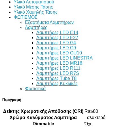
Υλικό Αυτοματισμού
Υλικό Μέσης Τάσης
Υλικό Χαμηλής Τάσης
ΦΩΤΙΣΜΟΣ
Εξαρτήματα Λαμπτήρων
Λαμπτήρες
Λαμπτήρες LED E14
Λαμπτήρες LED E27
Λαμπτήρες LED G4
Λαμπτήρες LED G9
Λαμπτήρες LED GU10
Λαμπτήρες LED LINESTRA
Λαμπτήρες LED MR16
Λαμπτήρες LED R111
Λαμπτήρες LED R7S
Λαμπτήρες Tube T8
Λαμπτήρες Κυκλικές
Φωτιστικά
Περιγραφή
Δείκτης Χρωματικής Απόδοσης (CRI)
Ra≥80
Χρώμα Καλύμματος Λαμπτήρα
Γαλακτερό
Dimmable
Όχι