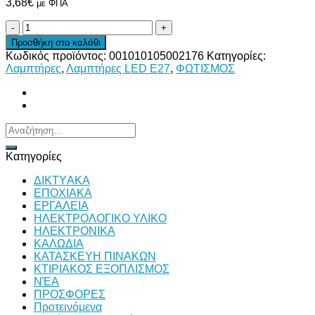
3,68
€
με ΦΠΑ
ΛΑΜΠΑ
LED
Προσθήκη στο καλάθι
GLOBE
Κωδικός προϊόντος:
001010105002176
Κατηγορίες:
18W
Λαμπτήρες
,
Λαμπτήρες LED E27
,
ΦΩΤΙΣΜΟΣ
G120
4000Κ
E27
ποσότητα
Αναζήτηση
για:
Κατηγορίες
ΔΙKTΥAKA
ΕΠΟΧΙΑΚΑ
ΕΡΓΑΛΕΙΑ
ΗΛΕΚΤΡΟΛΟΓΙΚΟ ΥΛΙΚΟ
ΗΛΕΚΤΡΟΝΙΚΑ
ΚΑΛΩΔΙΑ
ΚΑΤΑΣΚΕΥΗ ΠΙΝΑΚΩΝ
ΚΤΙΡΙΑΚΟΣ ΕΞΟΠΛΙΣΜΟΣ
ΝΈΑ
ΠΡΟΣΦΟΡΕΣ
Προτεινόμενα