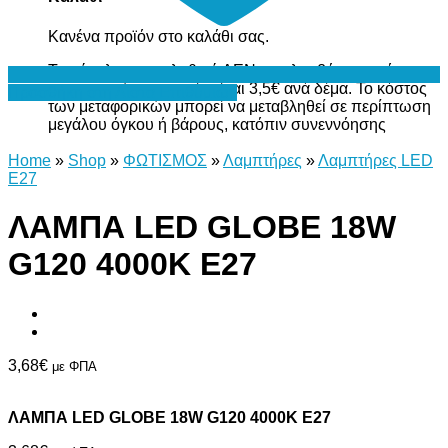
Κανένα προϊόν στο καλάθι σας.
Το σύνολο του καλαθιού ΔΕΝ περιλαμβάνει το κόστος
μεταφορικών, το οποίο είναι 3,5€ ανά δέμα. Το κόστος
Προσθήκη στη Λίστα Επιθυμιών
των μεταφορικών μπορεί να μεταβληθεί σε περίπτωση
μεγάλου όγκου ή βάρους, κατόπιν συνεννόησης
Home
»
Shop
»
ΦΩΤΙΣΜΟΣ
»
Λαμπτήρες
»
Λαμπτήρες LED
E27
ΛΑΜΠΑ LED GLOBE 18W
G120 4000Κ E27
3,68
€
με ΦΠΑ
ΛΑΜΠΑ LED GLOBE 18W G120 4000Κ E27