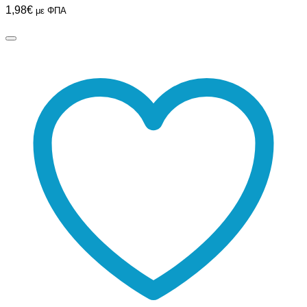
1,98
€
με ΦΠΑ