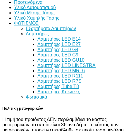
Προτεινόμενα
Υλικό Αυτοματισμού
Υλικό Μέσης Τάσης
Υλικό Χαμηλής Τάσης
ΦΩΤΙΣΜΟΣ
Εξαρτήματα Λαμπτήρων
Λαμπτήρες
Λαμπτήρες LED E14
Λαμπτήρες LED E27
Λαμπτήρες LED G4
Λαμπτήρες LED G9
Λαμπτήρες LED GU10
Λαμπτήρες LED LINESTRA
Λαμπτήρες LED MR16
Λαμπτήρες LED R111
Λαμπτήρες LED R7S
Λαμπτήρες Tube T8
Λαμπτήρες Κυκλικές
Φωτιστικά
Πολιτική μεταφορικών
Η τιμή του προϊόντος ΔΕΝ περιλαμβάνει το κόστος
μεταφορικών, το οποίο είναι 3€ ανά δέμα. Το κόστος των
μεταφορικών μπορεί να μεταβληθεί σε περίπτωση μεγάλου