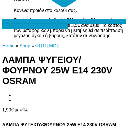
Κανένα προϊόν στο καλάθι σας.
Το σύνολο του καλαθιού ΔΕΝ περιλαμβάνει το κόστος
μεταφορικών, το οποίο είναι 3,5€ ανά δέμα. Το κόστος
Προσθήκη στη Λίστα Επιθυμιών
των μεταφορικών μπορεί να μεταβληθεί σε περίπτωση
μεγάλου όγκου ή βάρους, κατόπιν συνεννόησης
Home
»
Shop
»
ΦΩΤΙΣΜΟΣ
ΛΑΜΠΑ ΨΥΓΕΙΟΥ/
ΦΟΥΡΝΟΥ 25W Ε14 230V
OSRAM
1,90
€
με ΦΠΑ
ΛΑΜΠΑ ΨΥΓΕΙΟΥ/ΦΟΥΡΝΟΥ 25W Ε14 230V OSRAM