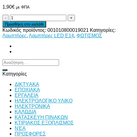
1,90
€
με ΦΠΑ
ΛΑΜΠΑ
ΨΥΓΕΙΟΥ/
Προσθήκη στο καλάθι
ΦΟΥΡΝΟΥ
Κωδικός προϊόντος:
001010800019021
Κατηγορίες:
25W
Λαμπτήρες
,
Λαμπτήρες LED E14
,
ΦΩΤΙΣΜΟΣ
Ε14
230V
OSRAM
ποσότητα
Αναζήτηση
για:
Κατηγορίες
ΔΙKTΥAKA
ΕΠΟΧΙΑΚΑ
ΕΡΓΑΛΕΙΑ
ΗΛΕΚΤΡΟΛΟΓΙΚΟ ΥΛΙΚΟ
ΗΛΕΚΤΡΟΝΙΚΑ
ΚΑΛΩΔΙΑ
ΚΑΤΑΣΚΕΥΗ ΠΙΝΑΚΩΝ
ΚΤΙΡΙΑΚΟΣ ΕΞΟΠΛΙΣΜΟΣ
ΝΈΑ
ΠΡΟΣΦΟΡΕΣ