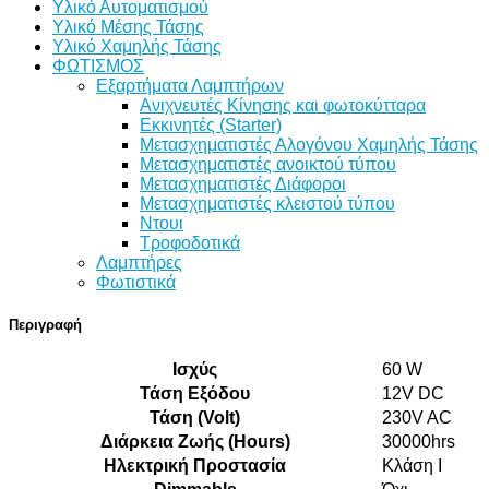
Υλικό Αυτοματισμού
Υλικό Μέσης Τάσης
Υλικό Χαμηλής Τάσης
ΦΩΤΙΣΜΟΣ
Εξαρτήματα Λαμπτήρων
Ανιχνευτές Κίνησης και φωτοκύτταρα
Εκκινητές (Starter)
Μετασχηματιστές Αλογόνου Χαμηλής Τάσης
Μετασχηματιστές ανοικτού τύπου
Μετασχηματιστές Διάφοροι
Μετασχηματιστές κλειστού τύπου
Ντουι
Τροφοδοτικά
Λαμπτήρες
Φωτιστικά
Περιγραφή
Ισχύς
60 W
Τάση Εξόδου
12V DC
Τάση (Volt)
230V AC
Διάρκεια Ζωής (Hours)
30000hrs
Ηλεκτρική Προστασία
Κλάση Ι