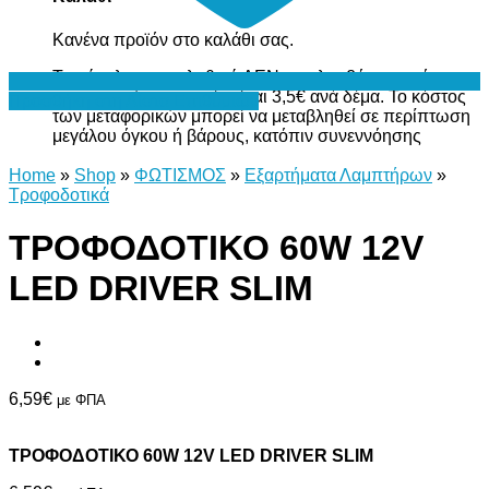
Κανένα προϊόν στο καλάθι σας.
Το σύνολο του καλαθιού ΔΕΝ περιλαμβάνει το κόστος
μεταφορικών, το οποίο είναι 3,5€ ανά δέμα. Το κόστος
Προσθήκη στη Λίστα Επιθυμιών
των μεταφορικών μπορεί να μεταβληθεί σε περίπτωση
μεγάλου όγκου ή βάρους, κατόπιν συνεννόησης
Home
»
Shop
»
ΦΩΤΙΣΜΟΣ
»
Εξαρτήματα Λαμπτήρων
»
Τροφοδοτικά
ΤΡΟΦΟΔΟΤΙΚΟ 60W 12V
LED DRIVER SLIM
6,59
€
με ΦΠΑ
ΤΡΟΦΟΔΟΤΙΚΟ 60W 12V LED DRIVER SLIM