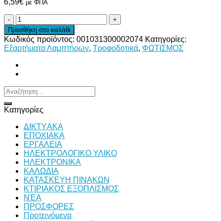
6,59
€
με ΦΠΑ
ΤΡΟΦΟΔΟΤΙΚΟ
60W
Προσθήκη στο καλάθι
12V
Κωδικός προϊόντος:
001031300002074
Κατηγορίες:
LED
Εξαρτήματα Λαμπτήρων
,
Τροφοδοτικά
,
ΦΩΤΙΣΜΟΣ
DRIVER
SLIM
ποσότητα
Αναζήτηση
για:
Κατηγορίες
ΔΙKTΥAKA
ΕΠΟΧΙΑΚΑ
ΕΡΓΑΛΕΙΑ
ΗΛΕΚΤΡΟΛΟΓΙΚΟ ΥΛΙΚΟ
ΗΛΕΚΤΡΟΝΙΚΑ
ΚΑΛΩΔΙΑ
ΚΑΤΑΣΚΕΥΗ ΠΙΝΑΚΩΝ
ΚΤΙΡΙΑΚΟΣ ΕΞΟΠΛΙΣΜΟΣ
ΝΈΑ
ΠΡΟΣΦΟΡΕΣ
Προτεινόμενα