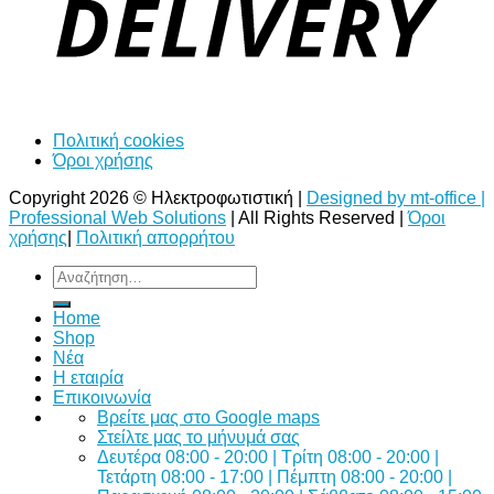
Πολιτική cookies
Όροι χρήσης
Copyright 2026 © Ηλεκτροφωτιστική |
Designed by mt-office |
Professional Web Solutions
| All Rights Reserved |
Όροι
χρήσης
|
Πολιτική απορρήτου
Αναζήτηση
για:
Home
Shop
Νέα
Η εταιρία
Επικοινωνία
Bρείτε μας στο Google maps
Στείλτε μας το μήνυμά σας
Δευτέρα 08:00 - 20:00 | Τρίτη 08:00 - 20:00 |
Τετάρτη 08:00 - 17:00 | Πέμπτη 08:00 - 20:00 |