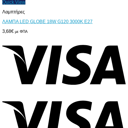
Quick View
Λαμπτήρες
ΛΑΜΠΑ LED GLOBE 18W G120 3000Κ E27
3,68
€
με ΦΠΑ