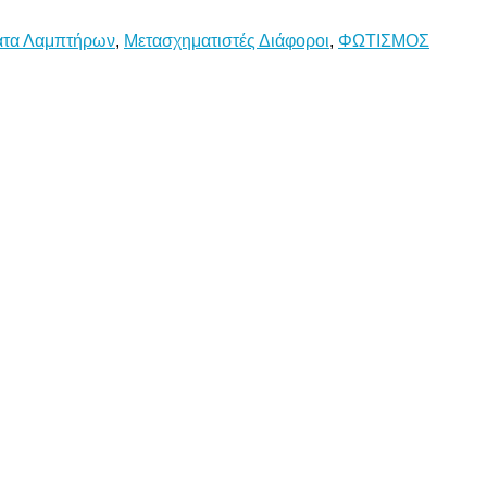
ατα Λαμπτήρων
,
Μετασχηματιστές Διάφοροι
,
ΦΩΤΙΣΜΟΣ