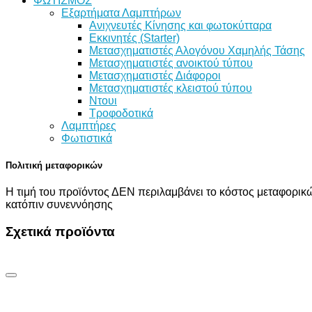
ΦΩΤΙΣΜΟΣ
Εξαρτήματα Λαμπτήρων
Ανιχνευτές Κίνησης και φωτοκύτταρα
Εκκινητές (Starter)
Μετασχηματιστές Αλογόνου Χαμηλής Τάσης
Μετασχηματιστές ανοικτού τύπου
Μετασχηματιστές Διάφοροι
Μετασχηματιστές κλειστού τύπου
Ντουι
Τροφοδοτικά
Λαμπτήρες
Φωτιστικά
Πολιτική μεταφορικών
Η τιμή του προϊόντος ΔΕΝ περιλαμβάνει το κόστος μεταφορικώ
κατόπιν συνεννόησης
Σχετικά προϊόντα