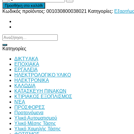
Σ
Προσθήκη στο καλάθι
100VA
Κωδικός προϊόντος:
001030800038021
Κατηγορίες:
Εξαρτήμ
230V/12V
ΑΝΟΙΚΤΟ
ποσότητα
Αναζήτηση
για:
Κατηγορίες
ΔΙKTΥAKA
ΕΠΟΧΙΑΚΑ
ΕΡΓΑΛΕΙΑ
ΗΛΕΚΤΡΟΛΟΓΙΚΟ ΥΛΙΚΟ
ΗΛΕΚΤΡΟΝΙΚΑ
ΚΑΛΩΔΙΑ
ΚΑΤΑΣΚΕΥΗ ΠΙΝΑΚΩΝ
ΚΤΙΡΙΑΚΟΣ ΕΞΟΠΛΙΣΜΟΣ
ΝΈΑ
ΠΡΟΣΦΟΡΕΣ
Προτεινόμενα
Υλικό Αυτοματισμού
Υλικό Μέσης Τάσης
Υλικό Χαμηλής Τάσης