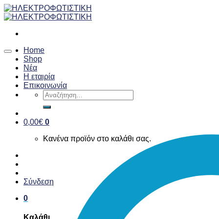
Skip
to
content
Home
Shop
Νέα
Η εταιρία
Επικοινωνία
Αναζήτηση
για:
0,00
€
0
Κανένα προϊόν στο καλάθι σας.
Σύνδεση
0
Καλάθι