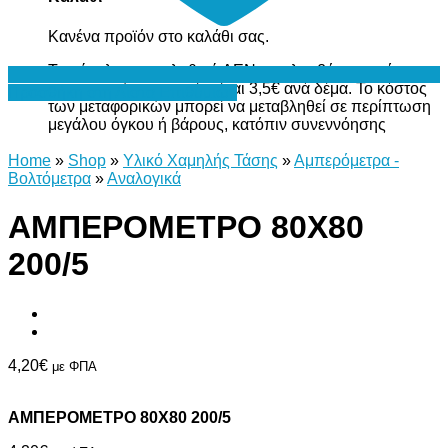
Κανένα προϊόν στο καλάθι σας.
Το σύνολο του καλαθιού ΔΕΝ περιλαμβάνει το κόστος
μεταφορικών, το οποίο είναι 3,5€ ανά δέμα. Το κόστος
Προσθήκη στη Λίστα Επιθυμιών
των μεταφορικών μπορεί να μεταβληθεί σε περίπτωση
μεγάλου όγκου ή βάρους, κατόπιν συνεννόησης
Home
»
Shop
»
Υλικό Χαμηλής Τάσης
»
Αμπερόμετρα -
Βολτόμετρα
»
Αναλογικά
ΑΜΠΕΡΟΜΕΤΡΟ 80Χ80
200/5
4,20
€
με ΦΠΑ
ΑΜΠΕΡΟΜΕΤΡΟ 80Χ80 200/5