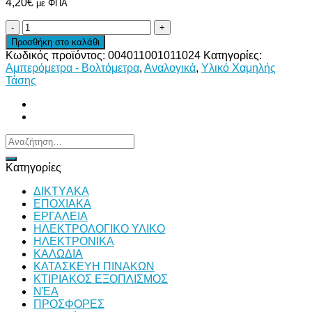
4,20
€
με ΦΠΑ
ΑΜΠΕΡΟΜΕΤΡΟ
80Χ80
Προσθήκη στο καλάθι
200/5
Κωδικός προϊόντος:
004011001011024
Κατηγορίες:
ποσότητα
Αμπερόμετρα - Βολτόμετρα
,
Αναλογικά
,
Υλικό Χαμηλής
Τάσης
Αναζήτηση
για:
Κατηγορίες
ΔΙKTΥAKA
ΕΠΟΧΙΑΚΑ
ΕΡΓΑΛΕΙΑ
ΗΛΕΚΤΡΟΛΟΓΙΚΟ ΥΛΙΚΟ
ΗΛΕΚΤΡΟΝΙΚΑ
ΚΑΛΩΔΙΑ
ΚΑΤΑΣΚΕΥΗ ΠΙΝΑΚΩΝ
ΚΤΙΡΙΑΚΟΣ ΕΞΟΠΛΙΣΜΟΣ
ΝΈΑ
ΠΡΟΣΦΟΡΕΣ