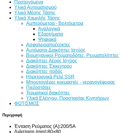
Προτεινόμενα
Υλικό Αυτοματισμού
Υλικό Μέσης Τάσης
Υλικό Χαμηλής Τάσης
Αμπερόμετρα - Βολτόμετρα
Αναλογικά
Εξαρτήματα
Ψηφιακά
Ασφαλειοαποζεύκτες
Αυτόματοι Διακόπτες Ισχύος
Βιομηχανικοί Ρευματοδότες, Ρευματολήπτες
Διακόπτες Αέρος Ισχύος
Διακόπτες Έκκεντρου
Διακόπτες ποδός
Ηλεκτρονικά Ρελέ SSR
Μπουτονιέρες κρεμαστές - γερανογέφυρας
Πιεζοστάτες
Τερματικοί διακόπτες
Υλικά Ελέγχου, Προστασίας Κινητήρων
ΦΩΤΙΣΜΟΣ
Περιγραφή
Ένταση Ρεύματος (A):200/5A
Διάσταση (mm):80×80