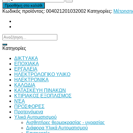
ΩΡΑΣ
Προσθήκη στο καλάθι
ΠΙΝΑΚΑ
Κωδικός προϊόντος:
004021201032002
Κατηγορίες:
Μέτρηση
ΑΝΑΛΟΓΙΚΟΣ
48X48
230VAC
50Hz
FAST-
Αναζήτηση
ON
για:
MTT-
Κατηγορίες
6
NST
ΔΙKTΥAKA
ποσότητα
ΕΠΟΧΙΑΚΑ
ΕΡΓΑΛΕΙΑ
ΗΛΕΚΤΡΟΛΟΓΙΚΟ ΥΛΙΚΟ
ΗΛΕΚΤΡΟΝΙΚΑ
ΚΑΛΩΔΙΑ
ΚΑΤΑΣΚΕΥΗ ΠΙΝΑΚΩΝ
ΚΤΙΡΙΑΚΟΣ ΕΞΟΠΛΙΣΜΟΣ
ΝΈΑ
ΠΡΟΣΦΟΡΕΣ
Προτεινόμενα
Υλικό Αυτοματισμού
Αισθητήρες θερμοκρασίας - υγρασίας
Διάφορα Υλικά Αυτοματισμού