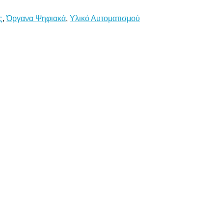
ς
,
Όργανα Ψηφιακά
,
Υλικό Αυτοματισμού