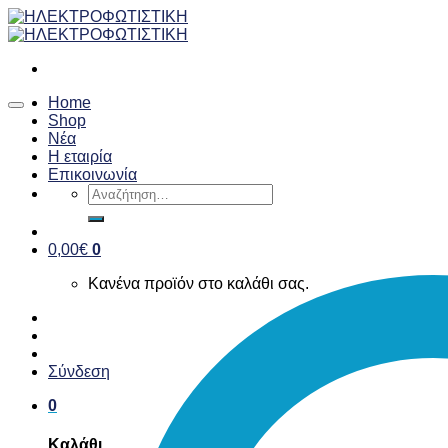
Skip
to
content
Home
Shop
Νέα
Η εταιρία
Επικοινωνία
Αναζήτηση
για:
0,00
€
0
Κανένα προϊόν στο καλάθι σας.
Σύνδεση
0
Καλάθι