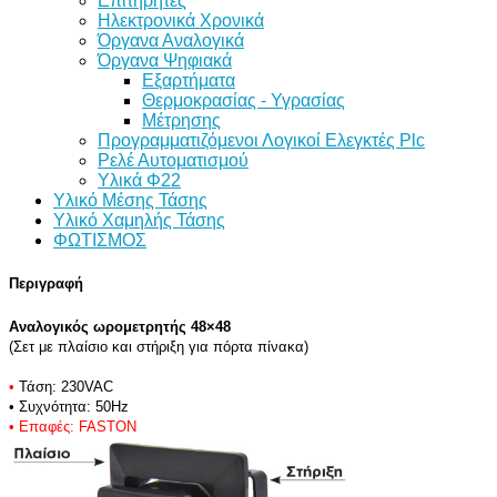
Επιτηρητές
Ηλεκτρονικά Χρονικά
Όργανα Αναλογικά
Όργανα Ψηφιακά
Εξαρτήματα
Θερμοκρασίας - Υγρασίας
Μέτρησης
Προγραμματιζόμενοι Λογικοί Ελεγκτές Plc
Ρελέ Αυτοματισμού
Υλικά Φ22
Υλικό Μέσης Τάσης
Υλικό Χαμηλής Τάσης
ΦΩΤΙΣΜΟΣ
Περιγραφή
Αναλογικός ωρομετρητής 48×48
(Σετ με πλαίσιο και στήριξη για πόρτα πίνακα)
•
Τάση
: 230VAC
• Συχνότητα: 50Hz
• Επαφές: FASTON