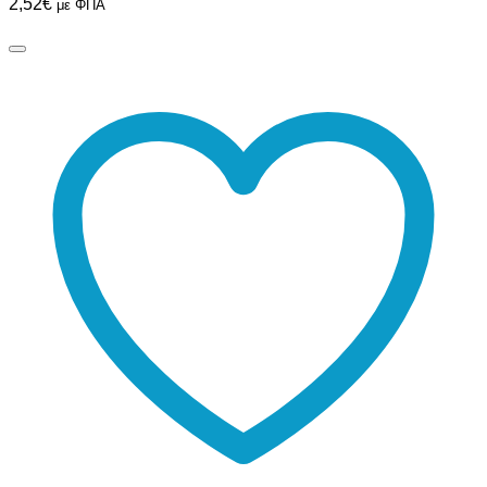
2,52
€
με ΦΠΑ