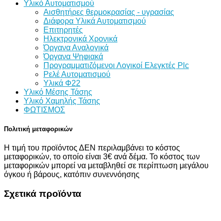
Υλικό Αυτοματισμού
Αισθητήρες θερμοκρασίας - υγρασίας
Διάφορα Υλικά Αυτοματισμού
Επιτηρητές
Ηλεκτρονικά Χρονικά
Όργανα Αναλογικά
Όργανα Ψηφιακά
Προγραμματιζόμενοι Λογικοί Ελεγκτές Plc
Ρελέ Αυτοματισμού
Υλικά Φ22
Υλικό Μέσης Τάσης
Υλικό Χαμηλής Τάσης
ΦΩΤΙΣΜΟΣ
Πολιτική μεταφορικών
Η τιμή του προϊόντος ΔΕΝ περιλαμβάνει το κόστος
μεταφορικών, το οποίο είναι 3€ ανά δέμα. Το κόστος των
μεταφορικών μπορεί να μεταβληθεί σε περίπτωση μεγάλου
όγκου ή βάρους, κατόπιν συνεννόησης
Σχετικά προϊόντα