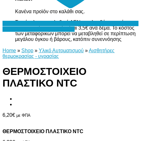
Κανένα προϊόν στο καλάθι σας.
Το σύνολο του καλαθιού ΔΕΝ περιλαμβάνει το κόστος
μεταφορικών, το οποίο είναι 3,5€ ανά δέμα. Το κόστος
Προσθήκη στη Λίστα Επιθυμιών
των μεταφορικών μπορεί να μεταβληθεί σε περίπτωση
μεγάλου όγκου ή βάρους, κατόπιν συνεννόησης
Home
»
Shop
»
Υλικό Αυτοματισμού
»
Αισθητήρες
θερμοκρασίας - υγρασίας
ΘΕΡΜΟΣΤΟΙΧΕΙΟ
ΠΛΑΣΤΙΚΟ NTC
6,20
€
με ΦΠΑ
ΘΕΡΜΟΣΤΟΙΧΕΙΟ ΠΛΑΣΤΙΚΟ NTC