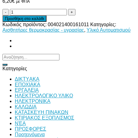
6,20
€
με ΦΠΑ
ΘΕΡΜΟΣΤΟΙΧΕΙΟ
ΠΛΑΣΤΙΚΟ
Προσθήκη στο καλάθι
NTC
Κωδικός προϊόντος:
004021400161011
Κατηγορίες:
ποσότητα
Αισθητήρες θερμοκρασίας - υγρασίας
,
Υλικό Αυτοματισμού
Αναζήτηση
για:
Κατηγορίες
ΔΙKTΥAKA
ΕΠΟΧΙΑΚΑ
ΕΡΓΑΛΕΙΑ
ΗΛΕΚΤΡΟΛΟΓΙΚΟ ΥΛΙΚΟ
ΗΛΕΚΤΡΟΝΙΚΑ
ΚΑΛΩΔΙΑ
ΚΑΤΑΣΚΕΥΗ ΠΙΝΑΚΩΝ
ΚΤΙΡΙΑΚΟΣ ΕΞΟΠΛΙΣΜΟΣ
ΝΈΑ
ΠΡΟΣΦΟΡΕΣ
Προτεινόμενα