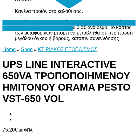
Κανένα προϊόν στο καλάθι σας.
Το σύνολο του καλαθιού ΔΕΝ περιλαμβάνει το κόστος
μεταφορικών, το οποίο είναι 3,5€ ανά δέμα. Το κόστος
Προσθήκη στη Λίστα Επιθυμιών
των μεταφορικών μπορεί να μεταβληθεί σε περίπτωση
μεγάλου όγκου ή βάρους, κατόπιν συνεννόησης
Home
»
Shop
»
ΚΤΙΡΙΑΚΟΣ ΕΞΟΠΛΙΣΜΟΣ
UPS LINE INTERACTIVE
650VA ΤΡΟΠΟΠΟΙΗΜΕΝΟΥ
ΗΜΙΤΟΝΟΥ ORAMA PESTO
VST-650 VOL
75,20
€
με ΦΠΑ