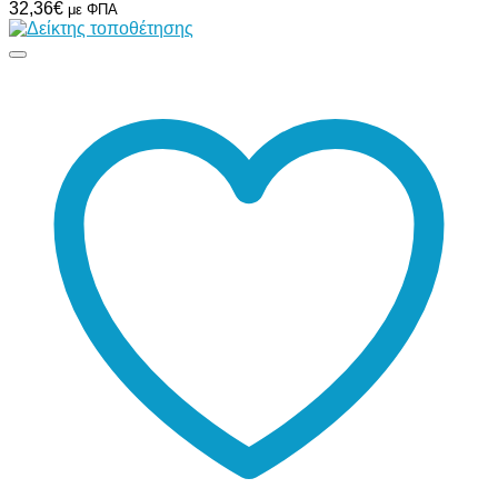
32,36
€
με ΦΠΑ