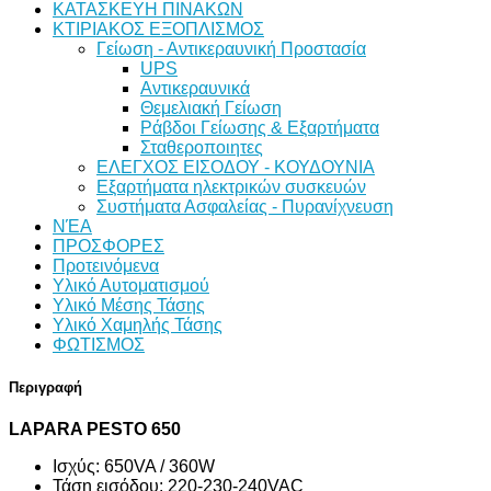
ΚΑΤΑΣΚΕΥΗ ΠΙΝΑΚΩΝ
ΚΤΙΡΙΑΚΟΣ ΕΞΟΠΛΙΣΜΟΣ
Γείωση - Αντικεραυνική Προστασία
UPS
Αντικεραυνικά
Θεμελιακή Γείωση
Ράβδοι Γείωσης & Εξαρτήματα
Σταθεροποιητες
ΕΛΕΓΧΟΣ ΕΙΣΟΔΟΥ - ΚΟΥΔΟΥΝΙΑ
Εξαρτήματα ηλεκτρικών συσκευών
Συστήματα Ασφαλείας - Πυρανίχνευση
ΝΈΑ
ΠΡΟΣΦΟΡΕΣ
Προτεινόμενα
Υλικό Αυτοματισμού
Υλικό Μέσης Τάσης
Υλικό Χαμηλής Τάσης
ΦΩΤΙΣΜΟΣ
Περιγραφή
LAPARA PESTO 650
Ισχύς: 650VA / 360W
Τάση εισόδου: 220-230-240VAC