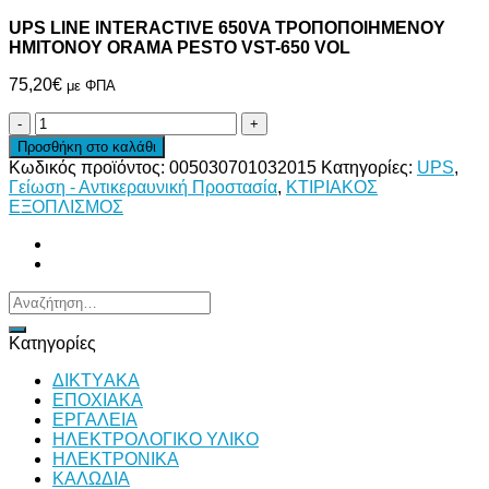
UPS LINE INTERACTIVE 650VA ΤΡΟΠΟΠΟΙΗΜΕΝΟΥ
ΗΜΙΤΟΝΟΥ ORAMA PESTO VST-650 VOL
75,20
€
με ΦΠΑ
UPS
LINE
Προσθήκη στο καλάθι
INTERACTIVE
Κωδικός προϊόντος:
005030701032015
Κατηγορίες:
UPS
,
650VA
Γείωση - Αντικεραυνική Προστασία
,
ΚΤΙΡΙΑΚΟΣ
ΤΡΟΠΟΠΟΙΗΜΕΝΟΥ
ΕΞΟΠΛΙΣΜΟΣ
ΗΜΙΤΟΝΟΥ
ORAMA
PESTO
VST-
650
Αναζήτηση
VOL
για:
ποσότητα
Κατηγορίες
ΔΙKTΥAKA
ΕΠΟΧΙΑΚΑ
ΕΡΓΑΛΕΙΑ
ΗΛΕΚΤΡΟΛΟΓΙΚΟ ΥΛΙΚΟ
ΗΛΕΚΤΡΟΝΙΚΑ
ΚΑΛΩΔΙΑ