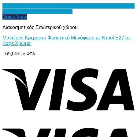
Προσθήκη στη Λίστα Επιθυμιών
Quick View
Διακοσμητικός Εσωτερικού χώρου
Μοντέρνο Κρεμαστό Φωτιστικό Μονόφωτο με Ντουί E27 σε
Καφέ Χρώμα
165,00
€
με ΦΠΑ