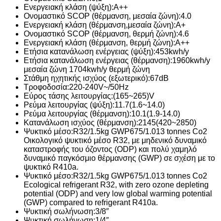
Ενεργειακή κλάση (ψύξη):
A++
Ονομαστικό SCOP (θέρμανση, μεσαία ζώνη):
4.0
Ενεργειακή κλάση (θέρμανση,μεσαία ζώνη):
A+
Ονομαστικό SCOP (θέρμανση, θερμή ζώνη):
4.6
Ενεργειακή κλάση (θέρμανση, θερμή ζώνη):
A++
Ετήσια κατανάλωση ενέργειας (ψύξη):
453kwh/y
Ετήσια κατανάλωση ενέργειας (θέρμανση):
1960kwh/y
μεσαία ζώνη 1704kwh/y θερμή ζώνη
Στάθμη ηχητικής ισχύος (εξωτερικό):
67dB
Τροφοδοσία:
220-240V~/50Hz
Εύρος τάσης λειτουργίας:
(165~265)V
Ρεύμα λειτουργίας (ψύξη):
11.7(1.6~14.0)
Ρεύμα λειτουργίας (θέρμανση):
10.1(1.9-14.0)
Κατανάλωση ισχύος (θέρμανση):
2145(420~2850)
Ψυκτικό μέσο:
R32/1.5kg GWP675/1.013 tonnes Co2
Οικολογικό ψυκτικό μέσο R32, με μηδενικό δυναμικό
καταστροφής του όζοντος (ODP) και πολύ χαμηλό
δυναμικό παγκόσμιο θέρμανσης (GWP) σε σχέση με το
ψυκτικό R410a.
Ψυκτικό μέσο:
R32/1.5kg GWP675/1.013 tonnes Co2
Ecological refrigerant R32, with zero ozone depleting
potential (ODP) and very low global warming potential
(GWP) compared to refrigerant R410a.
Ψυκτική σωλήνωση:
3/8″
Ψυκτική σωλήνωση:
1/4″