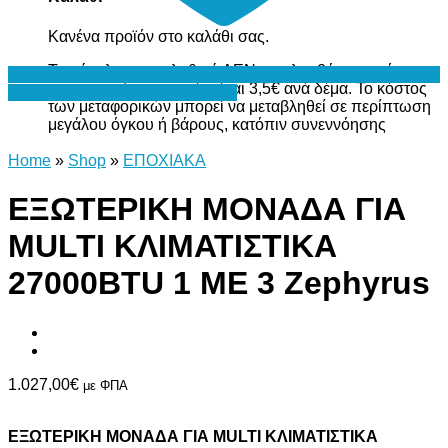
Κανένα προϊόν στο καλάθι σας.
Το σύνολο του καλαθιού ΔΕΝ περιλαμβάνει το κόστος
μεταφορικών, το οποίο είναι 3,5€ ανά δέμα. Το κόστος
Προσθήκη στη Λίστα Επιθυμιών
των μεταφορικών μπορεί να μεταβληθεί σε περίπτωση
μεγάλου όγκου ή βάρους, κατόπιν συνεννόησης
Home
»
Shop
»
ΕΠΟΧΙΑΚΑ
ΕΞΩΤΕΡΙΚΗ ΜΟΝΑΔΑ ΓΙΑ
MULTI ΚΛΙΜΑΤΙΣΤΙΚΑ
27000BTU 1 ΜΕ 3 Zephyrus
1.027,00
€
με ΦΠΑ
ΕΞΩΤΕΡΙΚΗ ΜΟΝΑΔΑ ΓΙΑ MULTI ΚΛΙΜΑΤΙΣΤΙΚΑ