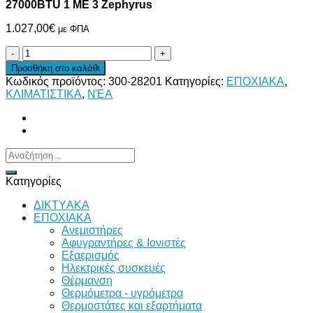
27000BTU 1 ΜΕ 3 Zephyrus
1.027,00
€
με ΦΠΑ
ΕΞΩΤΕΡΙΚΗ
ΜΟΝΑΔΑ
Προσθήκη στο καλάθι
ΓΙΑ
Κωδικός προϊόντος:
300-28201
Κατηγορίες:
ΕΠΟΧΙΑΚΑ
,
MULTI
ΚΛΙΜΑΤΙΣΤΙΚΑ
,
ΝΈΑ
ΚΛΙΜΑΤΙΣΤΙΚΑ
27000BTU
1
ΜΕ
3
Αναζήτηση
Zephyrus
για:
ποσότητα
Κατηγορίες
ΔΙKTΥAKA
ΕΠΟΧΙΑΚΑ
Ανεμιστήρες
Αφυγραντήρες & Ιονιστές
Εξαερισμός
Ηλεκτρικές συσκευές
Θέρμανση
Θερμόμετρα - υγρόμετρα
Θερμοστάτες και εξαρτήματα