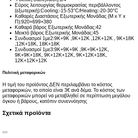
Εύρος λειτουργίας θερμοκρασίας περιβάλλοντος
(εξωτερική):
Cooling:-15-53°C/Heating:-20-30°C
Καθαρές Διαστάσεις Εξωτερικής Μονάδας (Μ x Υ x
Π):
920×699×380
Καθαρό βάρος Εξωτερικής Μονάδας:
42
Μεικτό βάρος Εξωτερικής Μονάδας:
45
Συνδυασμοί 1με2:
9K+9K ,9K+12K ,12K+12K , 9K+18K
,12K+18K, 18K+18K
Συνδυασμοί 1με3:
9K+9K+9K ,9K+9K+12K,
9K+9K+18K, 9K+12K+12K, 9K+12K+18K,
12K+12K+12K
Πολιτική μεταφορικών
Η τιμή του προϊόντος ΔΕΝ περιλαμβάνει το κόστος
μεταφορικών, το οποίο είναι 3€ ανά δέμα. Το κόστος των
μεταφορικών μπορεί να μεταβληθεί σε περίπτωση μεγάλου
όγκου ή βάρους, κατόπιν συνεννόησης
Σχετικά προϊόντα