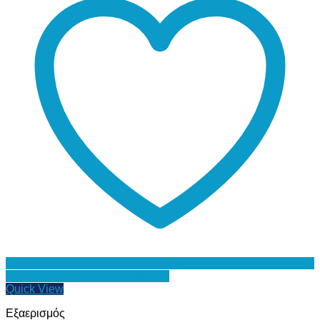
Προσθήκη στη Λίστα Επιθυμιών
Quick View
Εξαερισμός