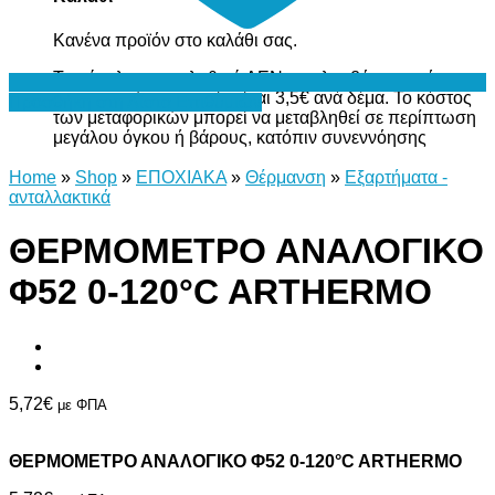
Κανένα προϊόν στο καλάθι σας.
Το σύνολο του καλαθιού ΔΕΝ περιλαμβάνει το κόστος
μεταφορικών, το οποίο είναι 3,5€ ανά δέμα. Το κόστος
Προσθήκη στη Λίστα Επιθυμιών
των μεταφορικών μπορεί να μεταβληθεί σε περίπτωση
μεγάλου όγκου ή βάρους, κατόπιν συνεννόησης
Home
»
Shop
»
ΕΠΟΧΙΑΚΑ
»
Θέρμανση
»
Εξαρτήματα -
ανταλλακτικά
ΘΕΡΜΟΜΕΤΡΟ ΑΝΑΛΟΓΙΚΟ
Φ52 0-120°C ARTHERMO
5,72
€
με ΦΠΑ
ΘΕΡΜΟΜΕΤΡΟ ΑΝΑΛΟΓΙΚΟ Φ52 0-120°C ARTHERMO