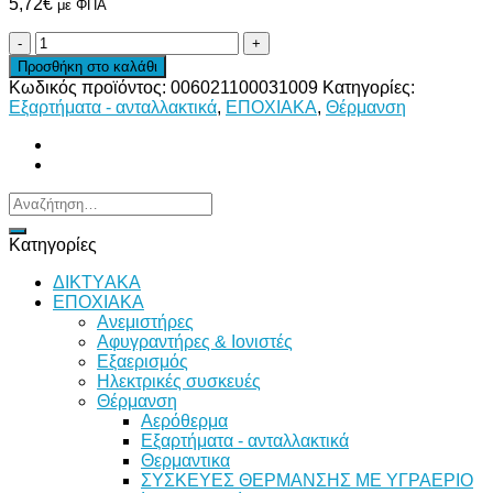
5,72
€
με ΦΠΑ
ΘΕΡΜΟΜΕΤΡΟ
ΑΝΑΛΟΓΙΚΟ
Προσθήκη στο καλάθι
Φ52
Κωδικός προϊόντος:
006021100031009
Κατηγορίες:
0-
Εξαρτήματα - ανταλλακτικά
,
ΕΠΟΧΙΑΚΑ
,
Θέρμανση
120°C
ARTHERMO
ποσότητα
Αναζήτηση
για:
Κατηγορίες
ΔΙKTΥAKA
ΕΠΟΧΙΑΚΑ
Ανεμιστήρες
Αφυγραντήρες & Ιονιστές
Εξαερισμός
Ηλεκτρικές συσκευές
Θέρμανση
Αερόθερμα
Εξαρτήματα - ανταλλακτικά
Θερμαντικα
ΣΥΣΚΕΥΕΣ ΘΕΡΜΑΝΣΗΣ ΜΕ ΥΓΡΑΕΡΙΟ