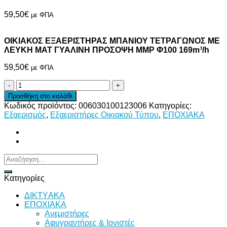
59,50
€
με ΦΠΑ
ΟΙΚΙΑΚΟΣ ΕΞΑΕΡΙΣΤΗΡΑΣ ΜΠΑΝΙΟΥ ΤΕΤΡΑΓΩΝΟΣ ΜΕ
ΛΕΥΚΗ ΜΑΤ ΓΥΑΛΙΝΗ ΠΡΟΣΟΨΗ MMP Φ100 169m³/h
59,50
€
με ΦΠΑ
ΟΙΚΙΑΚΟΣ
ΕΞΑΕΡΙΣΤΗΡΑΣ
Προσθήκη στο καλάθι
ΜΠΑΝΙΟΥ
Κωδικός προϊόντος:
006030100123006
Κατηγορίες:
ΤΕΤΡΑΓΩΝΟΣ
Εξαερισμός
,
Εξαεριστήρες Οικιακού Τύπου
,
ΕΠΟΧΙΑΚΑ
ΜΕ
ΛΕΥΚΗ
ΜΑΤ
ΓΥΑΛΙΝΗ
ΠΡΟΣΟΨΗ
Αναζήτηση
MMP
για:
Φ100
Κατηγορίες
169m³/h
ποσότητα
ΔΙKTΥAKA
ΕΠΟΧΙΑΚΑ
Ανεμιστήρες
Αφυγραντήρες & Ιονιστές