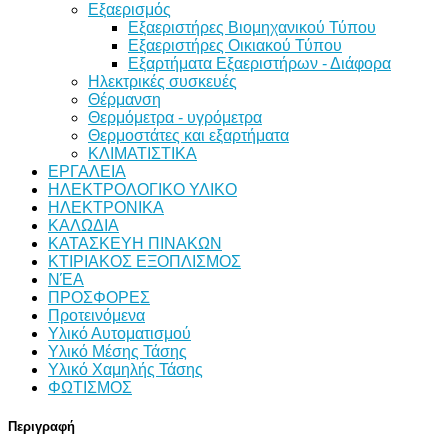
Εξαερισμός
Εξαεριστήρες Βιομηχανικού Τύπου
Εξαεριστήρες Οικιακού Τύπου
Εξαρτήματα Εξαεριστήρων - Διάφορα
Ηλεκτρικές συσκευές
Θέρμανση
Θερμόμετρα - υγρόμετρα
Θερμοστάτες και εξαρτήματα
ΚΛΙΜΑΤΙΣΤΙΚΑ
ΕΡΓΑΛΕΙΑ
ΗΛΕΚΤΡΟΛΟΓΙΚΟ ΥΛΙΚΟ
ΗΛΕΚΤΡΟΝΙΚΑ
ΚΑΛΩΔΙΑ
ΚΑΤΑΣΚΕΥΗ ΠΙΝΑΚΩΝ
ΚΤΙΡΙΑΚΟΣ ΕΞΟΠΛΙΣΜΟΣ
ΝΈΑ
ΠΡΟΣΦΟΡΕΣ
Προτεινόμενα
Υλικό Αυτοματισμού
Υλικό Μέσης Τάσης
Υλικό Χαμηλής Τάσης
ΦΩΤΙΣΜΟΣ
Περιγραφή