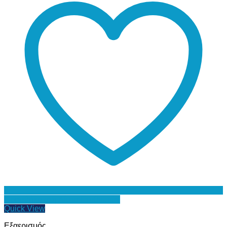
Προσθήκη στη Λίστα Επιθυμιών
Quick View
Εξαερισμός