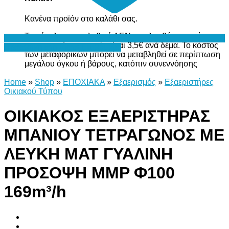
Κανένα προϊόν στο καλάθι σας.
Το σύνολο του καλαθιού ΔΕΝ περιλαμβάνει το κόστος
μεταφορικών, το οποίο είναι 3,5€ ανά δέμα. Το κόστος
Προσθήκη στη Λίστα Επιθυμιών
των μεταφορικών μπορεί να μεταβληθεί σε περίπτωση
μεγάλου όγκου ή βάρους, κατόπιν συνεννόησης
Home
»
Shop
»
ΕΠΟΧΙΑΚΑ
»
Εξαερισμός
»
Εξαεριστήρες
Οικιακού Τύπου
ΟΙΚΙΑΚΟΣ ΕΞΑΕΡΙΣΤΗΡΑΣ
ΜΠΑΝΙΟΥ ΤΕΤΡΑΓΩΝΟΣ ΜΕ
ΛΕΥΚΗ ΜΑΤ ΓΥΑΛΙΝΗ
ΠΡΟΣΟΨΗ MMP Φ100
169m³/h