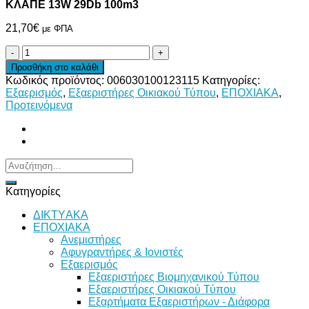
ΚΛΑΠΕ 13W 29Db 100m3
21,70
€
με ΦΠΑ
ΕΞΑΕΡΙΣΤΗΡΑΣ
ΜΠΑΝΙΟΥ
Προσθήκη στο καλάθι
Φ100
Κωδικός προϊόντος:
006030100123115
Κατηγορίες:
ΜΕ
Εξαερισμός
,
Εξαεριστήρες Οικιακού Τύπου
,
ΕΠΟΧΙΑΚΑ
,
ΚΛΑΠΕ 13W 29Db 100m3
Προτεινόμενα
ποσότητα
Αναζήτηση
για:
Κατηγορίες
ΔΙKTΥAKA
ΕΠΟΧΙΑΚΑ
Ανεμιστήρες
Αφυγραντήρες & Ιονιστές
Εξαερισμός
Εξαεριστήρες Βιομηχανικού Τύπου
Εξαεριστήρες Οικιακού Τύπου
Εξαρτήματα Εξαεριστήρων - Διάφορα