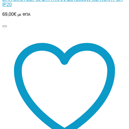
IP20
69,00
€
με ΦΠΑ