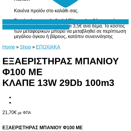
Κανένα προϊόν στο καλάθι σας.
Το σύνολο του καλαθιού ΔΕΝ περιλαμβάνει το κόστος
μεταφορικών, το οποίο είναι 3,5€ ανά δέμα. Το κόστος
Προσθήκη στη Λίστα Επιθυμιών
των μεταφορικών μπορεί να μεταβληθεί σε περίπτωση
μεγάλου όγκου ή βάρους, κατόπιν συνεννόησης
Home
»
Shop
»
ΕΠΟΧΙΑΚΑ
ΕΞΑΕΡΙΣΤΗΡΑΣ ΜΠΑΝΙΟΥ
Φ100 ΜΕ
ΚΛΑΠΕ 13W 29Db 100m3
21,70
€
με ΦΠΑ
ΕΞΑΕΡΙΣΤΗΡΑΣ ΜΠΑΝΙΟΥ Φ100 ΜΕ