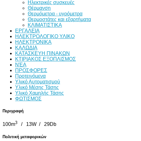
Ηλεκτρικές συσκευές
Θέρμανση
Θερμόμετρα - υγρόμετρα
Θερμοστάτες και εξαρτήματα
ΚΛΙΜΑΤΙΣΤΙΚΑ
ΕΡΓΑΛΕΙΑ
ΗΛΕΚΤΡΟΛΟΓΙΚΟ ΥΛΙΚΟ
ΗΛΕΚΤΡΟΝΙΚΑ
ΚΑΛΩΔΙΑ
ΚΑΤΑΣΚΕΥΗ ΠΙΝΑΚΩΝ
ΚΤΙΡΙΑΚΟΣ ΕΞΟΠΛΙΣΜΟΣ
ΝΈΑ
ΠΡΟΣΦΟΡΕΣ
Προτεινόμενα
Υλικό Αυτοματισμού
Υλικό Μέσης Τάσης
Υλικό Χαμηλής Τάσης
ΦΩΤΙΣΜΟΣ
Περιγραφή
3
100m
/ 13W / 29Db
Πολιτική μεταφορικών