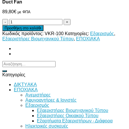
Duct Fan
89,80
€
με ΦΠΑ
ΦΥΓΟΚΕΝΤΡΙΚΟΣ
ΕΞΑΕΡΙΣΤΗΡΑΣ
Προσθήκη στο καλάθι
ΑΓΩΓΟΥ
Κωδικός προϊόντος:
VKR-100
Κατηγορίες:
Εξαερισμός
,
Centrifugal
Εξαεριστήρες Βιομηχανικού Τύπου
,
ΕΠΟΧΙΑΚΑ
Duct
Fan
ποσότητα
Αναζήτηση
για:
Κατηγορίες
ΔΙKTΥAKA
ΕΠΟΧΙΑΚΑ
Ανεμιστήρες
Αφυγραντήρες & Ιονιστές
Εξαερισμός
Εξαεριστήρες Βιομηχανικού Τύπου
Εξαεριστήρες Οικιακού Τύπου
Εξαρτήματα Εξαεριστήρων - Διάφορα
Ηλεκτρικές συσκευές