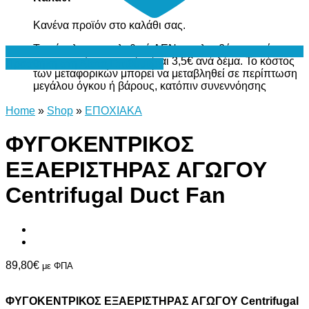
Κανένα προϊόν στο καλάθι σας.
Το σύνολο του καλαθιού ΔΕΝ περιλαμβάνει το κόστος
μεταφορικών, το οποίο είναι 3,5€ ανά δέμα. Το κόστος
Προσθήκη στη Λίστα Επιθυμιών
των μεταφορικών μπορεί να μεταβληθεί σε περίπτωση
μεγάλου όγκου ή βάρους, κατόπιν συνεννόησης
Home
»
Shop
»
ΕΠΟΧΙΑΚΑ
ΦΥΓΟΚΕΝΤΡΙΚΟΣ
ΕΞΑΕΡΙΣΤΗΡΑΣ ΑΓΩΓΟΥ
Centrifugal Duct Fan
89,80
€
με ΦΠΑ
ΦΥΓΟΚΕΝΤΡΙΚΟΣ ΕΞΑΕΡΙΣΤΗΡΑΣ ΑΓΩΓΟΥ Centrifugal