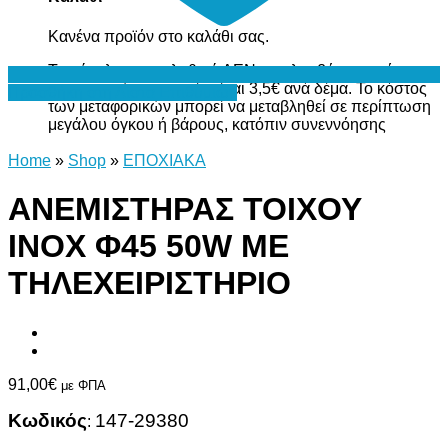
Κανένα προϊόν στο καλάθι σας.
Το σύνολο του καλαθιού ΔΕΝ περιλαμβάνει το κόστος
μεταφορικών, το οποίο είναι 3,5€ ανά δέμα. Το κόστος
Προσθήκη στη Λίστα Επιθυμιών
των μεταφορικών μπορεί να μεταβληθεί σε περίπτωση
μεγάλου όγκου ή βάρους, κατόπιν συνεννόησης
Home
»
Shop
»
ΕΠΟΧΙΑΚΑ
ΑΝΕΜΙΣΤΗΡΑΣ ΤΟΙΧΟΥ
INOX Φ45 50W ΜΕ
ΤΗΛΕΧΕΙΡΙΣΤΗΡΙΟ
91,00
€
με ΦΠΑ
Κωδικός
147-29380
: