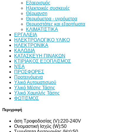
Εξαερισμός
Ηλεκτρικές συσκευές
Θέρμανση
Θερμόμετρα - υγρόμετρα
Θερμοστάτες και εξαρτήματα
ΚΛΙΜΑΤΙΣΤΙΚΑ
ΕΡΓΑΛΕΙΑ
ΗΛΕΚΤΡΟΛΟΓΙΚΟ ΥΛΙΚΟ
ΗΛΕΚΤΡΟΝΙΚΑ
ΚΑΛΩΔΙΑ
ΚΑΤΑΣΚΕΥΗ ΠΙΝΑΚΩΝ
ΚΤΙΡΙΑΚΟΣ ΕΞΟΠΛΙΣΜΟΣ
ΝΈΑ
ΠΡΟΣΦΟΡΕΣ
Προτεινόμενα
Υλικό Αυτοματισμού
Υλικό Μέσης Τάσης
Υλικό Χαμηλής Τάσης
ΦΩΤΙΣΜΟΣ
Περιγραφή
άση Τροφοδοσίας (V):
220-240V
Ονομαστική Ισχύς (W):
50
Συχνότητα Λειτουργίας (Hz):
50