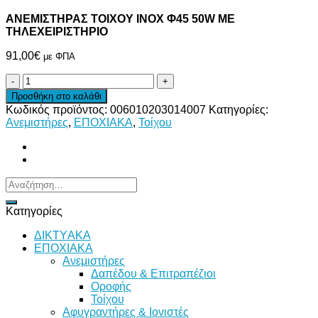
ΑΝΕΜΙΣΤΗΡΑΣ ΤΟΙΧΟΥ INOX Φ45 50W ΜΕ
ΤΗΛΕΧΕΙΡΙΣΤΗΡΙΟ
91,00
€
με ΦΠΑ
ΑΝΕΜΙΣΤΗΡΑΣ
ΤΟΙΧΟΥ
Προσθήκη στο καλάθι
INOX
Κωδικός προϊόντος:
006010203014007
Κατηγορίες:
Φ45
Ανεμιστήρες
,
ΕΠΟΧΙΑΚΑ
,
Τοίχου
50W
ΜΕ
ΤΗΛΕΧΕΙΡΙΣΤΗΡΙΟ
ποσότητα
Αναζήτηση
για:
Κατηγορίες
ΔΙKTΥAKA
ΕΠΟΧΙΑΚΑ
Ανεμιστήρες
Δαπέδου & Επιτραπέζιοι
Οροφής
Τοίχου
Αφυγραντήρες & Ιονιστές