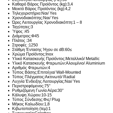
Καθαρό Βάρος Προϊόντος (kg):
3,4
Μεικτό Βάρος Προϊόντος (kg):
4,2
Τηλεχειριστήριο:
Ναι/ Yes
Χρονοδιακόπτης:
Ναι/ Yes
Ώρες Λειτουργίας Χρονοδιακόπτη:
1 – 8
Ταχύτητες:
3
Ύψος :
45
Διάμετρος:
Φ45
Πλάτος :
34
Στροφές :
1250
Στάθμη Έντασης Ήχου σε dB:
60≤
Χρώμα Προϊόντος:
Inox
Υλικό Κατασκευής Προϊόντος:
Μεταλλικό/ Metallic
Υλικό Κατασκευής Φτερωτών:
Αλουμίνιο/ Aluminium
Αριθμός Φτερωτών:
4
Τύπος Βάσης:
Επιτοίχια/ Wall-Mounted
Τύπος Πλέγματος:
Ακτινωτό/ Radial
Λυχνία Ένδειξης Λειτουργίας:
Ναι/ Yes
Περιστρεφόμενος:
75°
Ρυθμιζόμενη Γωνία Αέρα:
30°
Κάλυψη Χώρου:
10-15
Τύπος Σύνδεσης:
Φις/ Plug
Μήκος Καλωδίου:
1,8
Κιβωτοποίηση (τεμ):
1