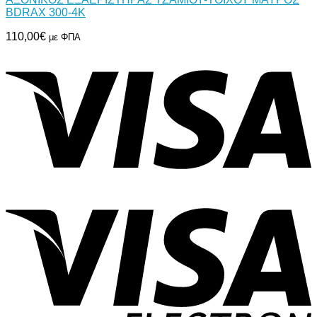
BDRAX 300-4K
110,00
€
με ΦΠΑ