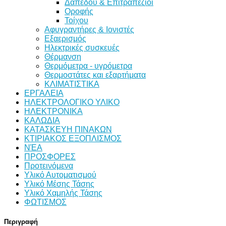
Δαπέδου & Επιτραπέζιοι
Οροφής
Τοίχου
Αφυγραντήρες & Ιονιστές
Εξαερισμός
Ηλεκτρικές συσκευές
Θέρμανση
Θερμόμετρα - υγρόμετρα
Θερμοστάτες και εξαρτήματα
ΚΛΙΜΑΤΙΣΤΙΚΑ
ΕΡΓΑΛΕΙΑ
ΗΛΕΚΤΡΟΛΟΓΙΚΟ ΥΛΙΚΟ
ΗΛΕΚΤΡΟΝΙΚΑ
ΚΑΛΩΔΙΑ
ΚΑΤΑΣΚΕΥΗ ΠΙΝΑΚΩΝ
ΚΤΙΡΙΑΚΟΣ ΕΞΟΠΛΙΣΜΟΣ
ΝΈΑ
ΠΡΟΣΦΟΡΕΣ
Προτεινόμενα
Υλικό Αυτοματισμού
Υλικό Μέσης Τάσης
Υλικό Χαμηλής Τάσης
ΦΩΤΙΣΜΟΣ
Περιγραφή