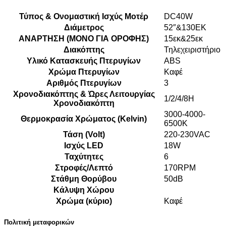
Τύπος & Ονομαστική Ισχύς Μοτέρ
DC40W
Διάμετρος
52″&130ΕΚ
ΑΝΑΡΤΗΣΗ (ΜΟΝΟ ΓΙΑ ΟΡΟΦΗΣ)
15εκ&25εκ
Διακόπτης
Τηλεχειριστήριο
Υλικό Κατασκευής Πτερυγίων
ABS
Χρώμα Πτερυγίων
Καφέ
Αριθμός Πτερυγίων
3
Χρονοδιακόπτης & Ώρες Λειτουργίας
1/2/4/8H
Χρονοδιακόπτη
3000-4000-
Θερμοκρασία Χρώματος (Kelvin)
6500K
Τάση (Volt)
220-230VAC
Ισχύς LED
18W
Ταχύτητες
6
Στροφές/Λεπτό
170RPM
Στάθμη Θορύβου
50dB
Κάλυψη Χώρου
Χρώμα (κύριο)
Καφέ
Πολιτική μεταφορικών