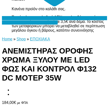
Κανένα προϊόν στο καλάθι σας.
Το σύνολο του καλαθιού ΔΕΝ περιλαμβάνει το κόστος
μεταφορικών, το οποίο είναι 3,5€ ανά δέμα. Το κόστος
Προσθήκη στη Λίστα Επιθυμιών
των μεταφορικών μπορεί να μεταβληθεί σε περίπτωση
μεγάλου όγκου ή βάρους, κατόπιν συνεννόησης
Home
»
Shop
»
ΕΠΟΧΙΑΚΑ
ΑΝΕΜΙΣΤΗΡΑΣ ΟΡΟΦΗΣ
ΧΡΩΜΑ ΞΥΛΟΥ ΜΕ LED
ΦΩΣ ΚΑΙ ΚΟΝΤΡΟΛ Φ132
DC ΜΟΤΕΡ 35W
184,00
€
με ΦΠΑ