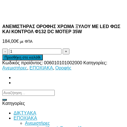
ΑΝΕΜΙΣΤΗΡΑΣ ΟΡΟΦΗΣ ΧΡΩΜΑ ΞΥΛΟΥ ΜΕ LED ΦΩΣ
ΚΑΙ ΚΟΝΤΡΟΛ Φ132 DC ΜΟΤΕΡ 35W
184,00
€
με ΦΠΑ
ΑΝΕΜΙΣΤΗΡΑΣ
ΟΡΟΦΗΣ
Προσθήκη στο καλάθι
ΧΡΩΜΑ
Κωδικός προϊόντος:
006010101002000
Κατηγορίες:
ΞΥΛΟΥ
Ανεμιστήρες
,
ΕΠΟΧΙΑΚΑ
,
Οροφής
ΜΕ
LED
ΦΩΣ
ΚΑΙ
ΚΟΝΤΡΟΛ
Αναζήτηση
Φ132
για:
DC
Κατηγορίες
ΜΟΤΕΡ
35W
ΔΙKTΥAKA
ποσότητα
ΕΠΟΧΙΑΚΑ
Ανεμιστήρες