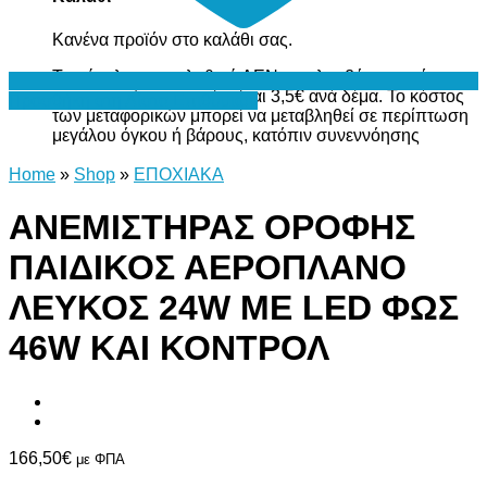
Κανένα προϊόν στο καλάθι σας.
Το σύνολο του καλαθιού ΔΕΝ περιλαμβάνει το κόστος
μεταφορικών, το οποίο είναι 3,5€ ανά δέμα. Το κόστος
Προσθήκη στη Λίστα Επιθυμιών
των μεταφορικών μπορεί να μεταβληθεί σε περίπτωση
μεγάλου όγκου ή βάρους, κατόπιν συνεννόησης
Home
»
Shop
»
ΕΠΟΧΙΑΚΑ
ΑΝΕΜΙΣΤΗΡΑΣ ΟΡΟΦΗΣ
ΠΑΙΔΙΚΟΣ ΑΕΡΟΠΛΑΝΟ
ΛΕΥΚΟΣ 24W ΜΕ LED ΦΩΣ
46W ΚΑΙ ΚΟΝΤΡΟΛ
166,50
€
με ΦΠΑ