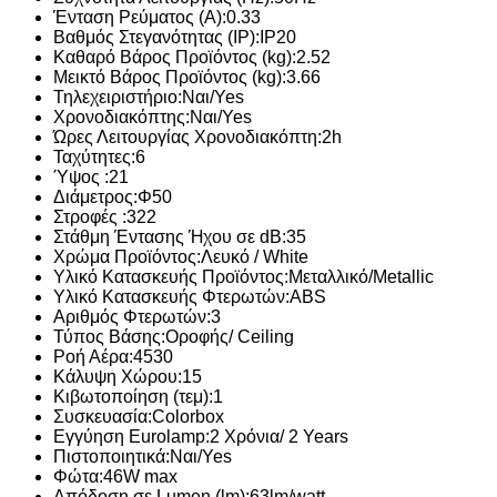
Ένταση Ρεύματος (Α):
0.33
Βαθμός Στεγανότητας (IP):
IP20
Καθαρό Βάρος Προϊόντος (kg):
2.52
Μεικτό Βάρος Προϊόντος (kg):
3.66
Τηλεχειριστήριο:
Ναι/Yes
Χρονοδιακόπτης:
Ναι/Yes
Ώρες Λειτουργίας Χρονοδιακόπτη:
2h
Ταχύτητες:
6
Ύψος :
21
Διάμετρος:
Φ50
Στροφές :
322
Στάθμη Έντασης Ήχου σε dB:
35
Χρώμα Προϊόντος:
Λευκό / White
Υλικό Κατασκευής Προϊόντος:
Μεταλλικό/Metallic
Υλικό Κατασκευής Φτερωτών:
ABS
Αριθμός Φτερωτών:
3
Τύπος Βάσης:
Οροφής/ Ceiling
Ροή Αέρα:
4530
Κάλυψη Χώρου:
15
Κιβωτοποίηση (τεμ):
1
Συσκευασία:
Colorbox
Εγγύηση Eurolamp:
2 Χρόνια/ 2 Years
Πιστοποιητικά:
Ναι/Yes
Φώτα:
46W max
Απόδοση σε Lumen (lm):
63lm/watt