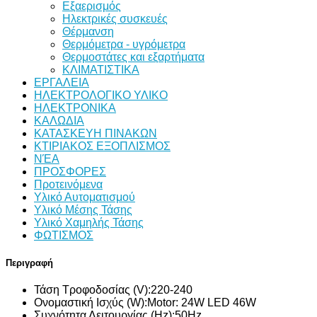
Εξαερισμός
Ηλεκτρικές συσκευές
Θέρμανση
Θερμόμετρα - υγρόμετρα
Θερμοστάτες και εξαρτήματα
ΚΛΙΜΑΤΙΣΤΙΚΑ
ΕΡΓΑΛΕΙΑ
ΗΛΕΚΤΡΟΛΟΓΙΚΟ ΥΛΙΚΟ
ΗΛΕΚΤΡΟΝΙΚΑ
ΚΑΛΩΔΙΑ
ΚΑΤΑΣΚΕΥΗ ΠΙΝΑΚΩΝ
ΚΤΙΡΙΑΚΟΣ ΕΞΟΠΛΙΣΜΟΣ
ΝΈΑ
ΠΡΟΣΦΟΡΕΣ
Προτεινόμενα
Υλικό Αυτοματισμού
Υλικό Μέσης Τάσης
Υλικό Χαμηλής Τάσης
ΦΩΤΙΣΜΟΣ
Περιγραφή
Τάση Τροφοδοσίας (V):
220-240
Ονομαστική Ισχύς (W):
Motor: 24W LED 46W
Συχνότητα Λειτουργίας (Hz):
50Hz