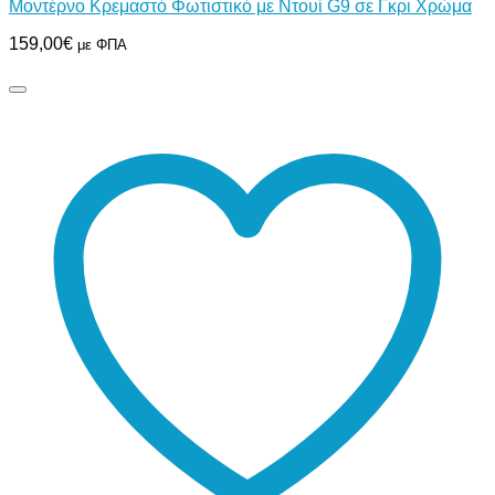
Μοντέρνο Κρεμαστό Φωτιστικό με Ντουί G9 σε Γκρι Χρώμα
159,00
€
με ΦΠΑ