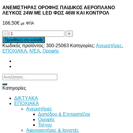
ΑΝΕΜΙΣΤΗΡΑΣ ΟΡΟΦΗΣ ΠΑΙΔΙΚΟΣ ΑΕΡΟΠΛΑΝΟ
ΛΕΥΚΟΣ 24W ΜΕ LED ΦΩΣ 46W ΚΑΙ ΚΟΝΤΡΟΛ
166,50
€
με ΦΠΑ
ΑΝΕΜΙΣΤΗΡΑΣ
ΟΡΟΦΗΣ
Προσθήκη στο καλάθι
ΠΑΙΔΙΚΟΣ
Κωδικός προϊόντος:
300-25063
Κατηγορίες:
Ανεμιστήρες
,
ΑΕΡΟΠΛΑΝΟ
ΕΠΟΧΙΑΚΑ
,
ΝΈΑ
,
Οροφής
ΛΕΥΚΟΣ
24W
ΜΕ
LED
ΦΩΣ
Αναζήτηση
46W
για:
ΚΑΙ
Κατηγορίες
ΚΟΝΤΡΟΛ
ποσότητα
ΔΙKTΥAKA
ΕΠΟΧΙΑΚΑ
Ανεμιστήρες
Δαπέδου & Επιτραπέζιοι
Οροφής
Τοίχου
Αφυγραντήρες & Ιονιστές