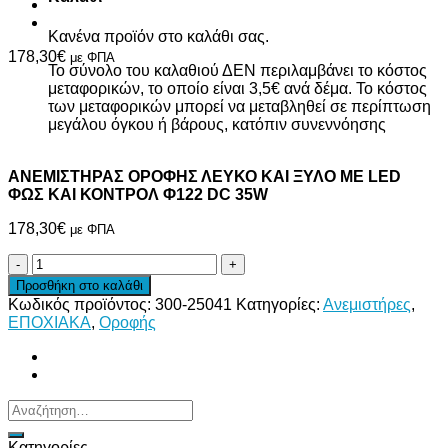
Κανένα προϊόν στο καλάθι σας.
178,30
€
με ΦΠΑ
Το σύνολο του καλαθιού ΔΕΝ περιλαμβάνει το κόστος
μεταφορικών, το οποίο είναι 3,5€ ανά δέμα. Το κόστος
των μεταφορικών μπορεί να μεταβληθεί σε περίπτωση
μεγάλου όγκου ή βάρους, κατόπιν συνεννόησης
ΑΝΕΜΙΣΤΗΡΑΣ ΟΡΟΦΗΣ ΛΕΥΚΟ ΚΑΙ ΞΥΛΟ ΜΕ LED
ΦΩΣ ΚΑΙ ΚΟΝΤΡΟΛ Φ122 DC 35W
178,30
€
με ΦΠΑ
ΑΝΕΜΙΣΤΗΡΑΣ
ΟΡΟΦΗΣ
Προσθήκη στο καλάθι
ΛΕΥΚΟ
Κωδικός προϊόντος:
300-25041
Κατηγορίες:
Ανεμιστήρες
,
ΚΑΙ
ΕΠΟΧΙΑΚΑ
,
Οροφής
ΞΥΛΟ
ΜΕ
LED
ΦΩΣ
ΚΑΙ
Αναζήτηση
ΚΟΝΤΡΟΛ
για:
Φ122
Κατηγορίες