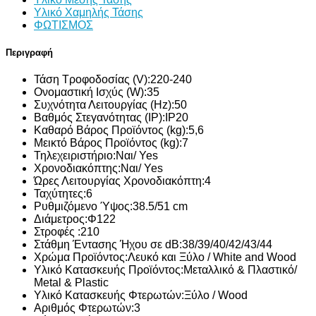
Υλικό Χαμηλής Τάσης
ΦΩΤΙΣΜΟΣ
Περιγραφή
Τάση Τροφοδοσίας (V):
220-240
Ονομαστική Ισχύς (W):
35
Συχνότητα Λειτουργίας (Hz):
50
Βαθμός Στεγανότητας (IP):
IP20
Καθαρό Βάρος Προϊόντος (kg):
5,6
Μεικτό Βάρος Προϊόντος (kg):
7
Τηλεχειριστήριο:
Ναι/ Yes
Χρονοδιακόπτης:
Ναι/ Yes
Ώρες Λειτουργίας Χρονοδιακόπτη:
4
Ταχύτητες:
6
Ρυθμιζόμενο Ύψος:
38.5/51 cm
Διάμετρος:
Φ122
Στροφές :
210
Στάθμη Έντασης Ήχου σε dB:
38/39/40/42/43/44
Χρώμα Προϊόντος:
Λευκό και Ξύλο / White and Wood
Υλικό Κατασκευής Προϊόντος:
Μεταλλικό & Πλαστικό/
Metal & Plastic
Υλικό Κατασκευής Φτερωτών:
Ξύλο / Wood
Αριθμός Φτερωτών:
3