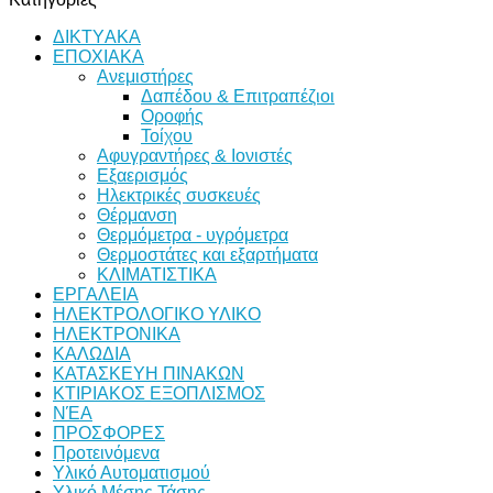
DC
35W
ΔΙKTΥAKA
ποσότητα
ΕΠΟΧΙΑΚΑ
Ανεμιστήρες
Δαπέδου & Επιτραπέζιοι
Οροφής
Τοίχου
Αφυγραντήρες & Ιονιστές
Εξαερισμός
Ηλεκτρικές συσκευές
Θέρμανση
Θερμόμετρα - υγρόμετρα
Θερμοστάτες και εξαρτήματα
ΚΛΙΜΑΤΙΣΤΙΚΑ
ΕΡΓΑΛΕΙΑ
ΗΛΕΚΤΡΟΛΟΓΙΚΟ ΥΛΙΚΟ
ΗΛΕΚΤΡΟΝΙΚΑ
ΚΑΛΩΔΙΑ
ΚΑΤΑΣΚΕΥΗ ΠΙΝΑΚΩΝ
ΚΤΙΡΙΑΚΟΣ ΕΞΟΠΛΙΣΜΟΣ
ΝΈΑ
ΠΡΟΣΦΟΡΕΣ
Προτεινόμενα
Υλικό Αυτοματισμού
Υλικό Μέσης Τάσης