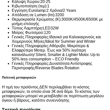
Κάλυψη Χώρου:
20-25
Κιβωτοποίηση (τεμ):
1
Εγγύηση Eurolamp:
2 Χρόνια/2 Years
Απόδοση σε Lumen (lm):
3200
Θερμοκρασία Χρώματος (K):
3000K/4500K/6500K με
μνήμη επιλογής
Τύπος Λαμπτήρα:
LED32W
Μοίρες Φωτισμού:
120
Γενικές Πληροφορίες:
Ιδανικό για Καλοκαιρινούς και
Χειμερινούς Μήνες/Ideal for Summer and Winter
Γενικές Πληροφορίες:
Αθόρυβο, Μικρότερο &
Ελαφρύτερο Μοτερ. Έως και 50% λιγότερη
κατανάλωση/ Silent, Smaller & Lighter Motor. Up to
50% less consumption – ECO Friendly
Γενικές Πληροφορίες:
Δυνατότητα Αντίστροφης
Περιστροφής/Reverse Blades Rotation
Πολιτική μεταφορικών
Η τιμή του προϊόντος ΔΕΝ περιλαμβάνει το κόστος
μεταφορικών, το οποίο είναι 3€ ανά δέμα. Το κόστος των
μεταφορικών μπορεί να μεταβληθεί σε περίπτωση μεγάλου
όγκου ή βάρους, κατόπιν συνεννόησης
Σχετικά προϊόντα