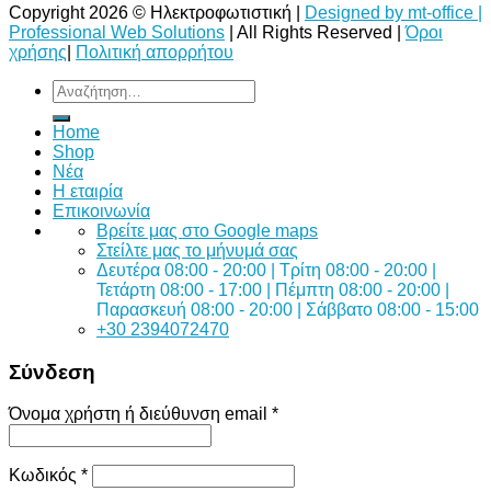
Copyright 2026 © Ηλεκτροφωτιστική |
Designed by mt-office |
Professional Web Solutions
| All Rights Reserved |
Όροι
χρήσης
|
Πολιτική απορρήτου
Αναζήτηση
για:
Home
Shop
Νέα
Η εταιρία
Επικοινωνία
Bρείτε μας στο Google maps
Στείλτε μας το μήνυμά σας
Δευτέρα 08:00 - 20:00 | Τρίτη 08:00 - 20:00 |
Τετάρτη 08:00 - 17:00 | Πέμπτη 08:00 - 20:00 |
Παρασκευή 08:00 - 20:00 | Σάββατο 08:00 - 15:00
+30 2394072470
Σύνδεση
Όνομα χρήστη ή διεύθυνση email
*
Κωδικός
*