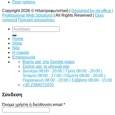
Όροι χρήσης
Copyright 2026 © Ηλεκτροφωτιστική |
Designed by mt-office |
Professional Web Solutions
| All Rights Reserved |
Όροι
χρήσης
|
Πολιτική απορρήτου
Αναζήτηση
για:
Home
Shop
Νέα
Η εταιρία
Επικοινωνία
Bρείτε μας στο Google maps
Στείλτε μας το μήνυμά σας
Δευτέρα 08:00 - 20:00 | Τρίτη 08:00 - 20:00 |
Τετάρτη 08:00 - 17:00 | Πέμπτη 08:00 - 20:00 |
Παρασκευή 08:00 - 20:00 | Σάββατο 08:00 - 15:00
+30 2394072470
Σύνδεση
Όνομα χρήστη ή διεύθυνση email
*