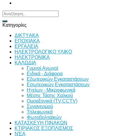
Αναζήτηση
για:
Κατηγορίες
ΔΙKTΥAKA
ΕΠΟΧΙΑΚΑ
ΕΡΓΑΛΕΙΑ
ΗΛΕΚΤΡΟΛΟΓΙΚΟ ΥΛΙΚΟ
ΗΛΕΚΤΡΟΝΙΚΑ
ΚΑΛΩΔΙΑ
Γυμνοί Αγωγοί
Ειδικά - Διάφορα
Εξωτερικών Εγκαταστάσεων
Εσωτερικών Εγκαταστάσεων
Ηχείων - Μικροφωνικά
Μέσης Τάσης Χαλκού
Ομοαξονικά (TV,CCTV)
Συναγερμού
Τηλεφωνικά
Φωτοβολταϊκών
ΚΑΤΑΣΚΕΥΗ ΠΙΝΑΚΩΝ
ΚΤΙΡΙΑΚΟΣ ΕΞΟΠΛΙΣΜΟΣ
ΝΈΑ