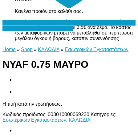
Κανένα προϊόν στο καλάθι σας.
Το σύνολο του καλαθιού ΔΕΝ περιλαμβάνει το κόστος
μεταφορικών, το οποίο είναι 3,5€ ανά δέμα. Το κόστος
Προσθήκη στη Λίστα Επιθυμιών
των μεταφορικών μπορεί να μεταβληθεί σε περίπτωση
μεγάλου όγκου ή βάρους, κατόπιν συνεννόησης
Home
»
Shop
»
ΚΑΛΩΔΙΑ
»
Εσωτερικών Εγκαταστάσεων
NYAF 0.75 ΜΑΥΡΟ
Η τιμή κατόπιν ερωτήσεως.
Κωδικός προϊόντος:
003010000069230
Κατηγορίες:
Εσωτερικών Εγκαταστάσεων
,
ΚΑΛΩΔΙΑ