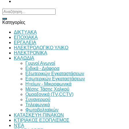
Αναζήτηση
για:
Κατηγορίες
ΔΙKTΥAKA
ΕΠΟΧΙΑΚΑ
ΕΡΓΑΛΕΙΑ
ΗΛΕΚΤΡΟΛΟΓΙΚΟ ΥΛΙΚΟ
ΗΛΕΚΤΡΟΝΙΚΑ
ΚΑΛΩΔΙΑ
Γυμνοί Αγωγοί
Ειδικά - Διάφορα
Εξωτερικών Εγκαταστάσεων
Εσωτερικών Εγκαταστάσεων
Ηχείων - Μικροφωνικά
Μέσης Τάσης Χαλκού
Ομοαξονικά (TV,CCTV)
Συναγερμού
Τηλεφωνικά
Φωτοβολταϊκών
ΚΑΤΑΣΚΕΥΗ ΠΙΝΑΚΩΝ
ΚΤΙΡΙΑΚΟΣ ΕΞΟΠΛΙΣΜΟΣ
ΝΈΑ