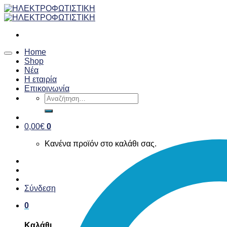
Skip
to
content
Home
Shop
Νέα
Η εταιρία
Επικοινωνία
Αναζήτηση
για:
0,00
€
0
Κανένα προϊόν στο καλάθι σας.
Σύνδεση
0
Καλάθι