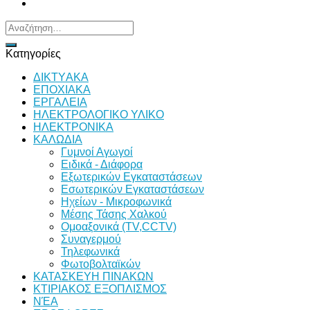
Αναζήτηση
για:
Κατηγορίες
ΔΙKTΥAKA
ΕΠΟΧΙΑΚΑ
ΕΡΓΑΛΕΙΑ
ΗΛΕΚΤΡΟΛΟΓΙΚΟ ΥΛΙΚΟ
ΗΛΕΚΤΡΟΝΙΚΑ
ΚΑΛΩΔΙΑ
Γυμνοί Αγωγοί
Ειδικά - Διάφορα
Εξωτερικών Εγκαταστάσεων
Εσωτερικών Εγκαταστάσεων
Ηχείων - Μικροφωνικά
Μέσης Τάσης Χαλκού
Ομοαξονικά (TV,CCTV)
Συναγερμού
Τηλεφωνικά
Φωτοβολταϊκών
ΚΑΤΑΣΚΕΥΗ ΠΙΝΑΚΩΝ
ΚΤΙΡΙΑΚΟΣ ΕΞΟΠΛΙΣΜΟΣ
ΝΈΑ