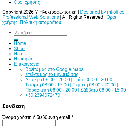
Όροι χρήσης
Copyright 2026 © Ηλεκτροφωτιστική |
Designed by mt-office |
Professional Web Solutions
| All Rights Reserved |
Όροι
χρήσης
|
Πολιτική απορρήτου
Αναζήτηση
για:
Home
Shop
Νέα
Η εταιρία
Επικοινωνία
Bρείτε μας στο Google maps
Στείλτε μας το μήνυμά σας
Δευτέρα 08:00 - 20:00 | Τρίτη 08:00 - 20:00 |
Τετάρτη 08:00 - 17:00 | Πέμπτη 08:00 - 20:00 |
Παρασκευή 08:00 - 20:00 | Σάββατο 08:00 - 15:00
+30 2394072470
Σύνδεση
Όνομα χρήστη ή διεύθυνση email
*