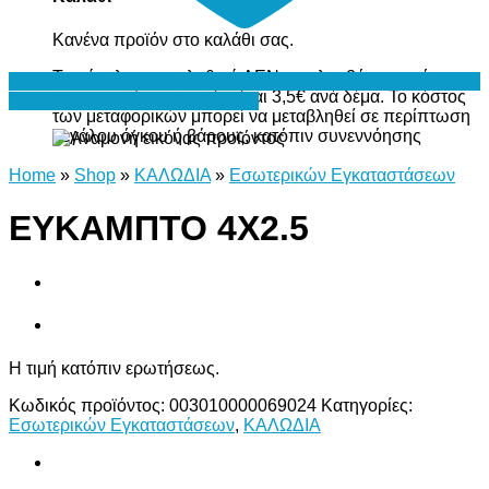
Κανένα προϊόν στο καλάθι σας.
Το σύνολο του καλαθιού ΔΕΝ περιλαμβάνει το κόστος
μεταφορικών, το οποίο είναι 3,5€ ανά δέμα. Το κόστος
Προσθήκη στη Λίστα Επιθυμιών
των μεταφορικών μπορεί να μεταβληθεί σε περίπτωση
μεγάλου όγκου ή βάρους, κατόπιν συνεννόησης
Home
»
Shop
»
ΚΑΛΩΔΙΑ
»
Εσωτερικών Εγκαταστάσεων
ΕΥΚΑΜΠΤΟ 4Χ2.5
Η τιμή κατόπιν ερωτήσεως.
Κωδικός προϊόντος:
003010000069024
Κατηγορίες:
Εσωτερικών Εγκαταστάσεων
,
ΚΑΛΩΔΙΑ