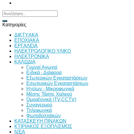
Αναζήτηση
για:
Κατηγορίες
ΔΙKTΥAKA
ΕΠΟΧΙΑΚΑ
ΕΡΓΑΛΕΙΑ
ΗΛΕΚΤΡΟΛΟΓΙΚΟ ΥΛΙΚΟ
ΗΛΕΚΤΡΟΝΙΚΑ
ΚΑΛΩΔΙΑ
Γυμνοί Αγωγοί
Ειδικά - Διάφορα
Εξωτερικών Εγκαταστάσεων
Εσωτερικών Εγκαταστάσεων
Ηχείων - Μικροφωνικά
Μέσης Τάσης Χαλκού
Ομοαξονικά (TV,CCTV)
Συναγερμού
Τηλεφωνικά
Φωτοβολταϊκών
ΚΑΤΑΣΚΕΥΗ ΠΙΝΑΚΩΝ
ΚΤΙΡΙΑΚΟΣ ΕΞΟΠΛΙΣΜΟΣ
ΝΈΑ