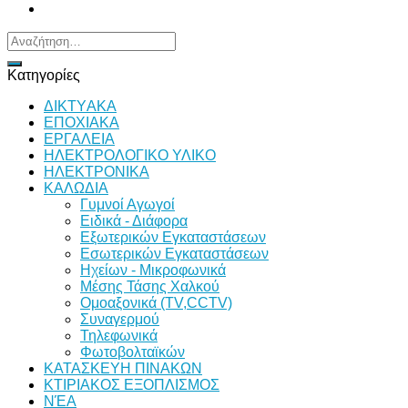
Αναζήτηση
για:
Κατηγορίες
ΔΙKTΥAKA
ΕΠΟΧΙΑΚΑ
ΕΡΓΑΛΕΙΑ
ΗΛΕΚΤΡΟΛΟΓΙΚΟ ΥΛΙΚΟ
ΗΛΕΚΤΡΟΝΙΚΑ
ΚΑΛΩΔΙΑ
Γυμνοί Αγωγοί
Ειδικά - Διάφορα
Εξωτερικών Εγκαταστάσεων
Εσωτερικών Εγκαταστάσεων
Ηχείων - Μικροφωνικά
Μέσης Τάσης Χαλκού
Ομοαξονικά (TV,CCTV)
Συναγερμού
Τηλεφωνικά
Φωτοβολταϊκών
ΚΑΤΑΣΚΕΥΗ ΠΙΝΑΚΩΝ
ΚΤΙΡΙΑΚΟΣ ΕΞΟΠΛΙΣΜΟΣ
ΝΈΑ