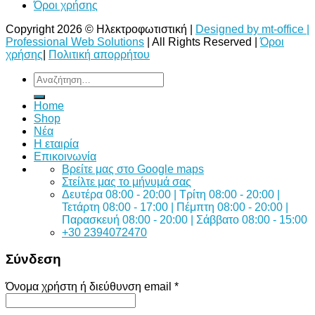
Όροι χρήσης
Copyright 2026 © Ηλεκτροφωτιστική |
Designed by mt-office |
Professional Web Solutions
| All Rights Reserved |
Όροι
χρήσης
|
Πολιτική απορρήτου
Αναζήτηση
για:
Home
Shop
Νέα
Η εταιρία
Επικοινωνία
Bρείτε μας στο Google maps
Στείλτε μας το μήνυμά σας
Δευτέρα 08:00 - 20:00 | Τρίτη 08:00 - 20:00 |
Τετάρτη 08:00 - 17:00 | Πέμπτη 08:00 - 20:00 |
Παρασκευή 08:00 - 20:00 | Σάββατο 08:00 - 15:00
+30 2394072470
Σύνδεση
Όνομα χρήστη ή διεύθυνση email
*