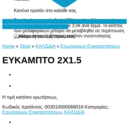
Κανένα προϊόν στο καλάθι σας.
Το σύνολο του καλαθιού ΔΕΝ περιλαμβάνει το κόστος
μεταφορικών, το οποίο είναι 3,5€ ανά δέμα. Το κόστος
Προσθήκη στη Λίστα Επιθυμιών
των μεταφορικών μπορεί να μεταβληθεί σε περίπτωση
μεγάλου όγκου ή βάρους, κατόπιν συνεννόησης
Home
»
Shop
»
ΚΑΛΩΔΙΑ
»
Εσωτερικών Εγκαταστάσεων
ΕΥΚΑΜΠΤΟ 2Χ1.5
Η τιμή κατόπιν ερωτήσεως.
Κωδικός προϊόντος:
003010000069016
Κατηγορίες:
Εσωτερικών Εγκαταστάσεων
,
ΚΑΛΩΔΙΑ