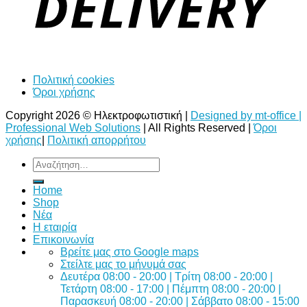
Πολιτική cookies
Όροι χρήσης
Copyright 2026 © Ηλεκτροφωτιστική |
Designed by mt-office |
Professional Web Solutions
| All Rights Reserved |
Όροι
χρήσης
|
Πολιτική απορρήτου
Αναζήτηση
για:
Home
Shop
Νέα
Η εταιρία
Επικοινωνία
Bρείτε μας στο Google maps
Στείλτε μας το μήνυμά σας
Δευτέρα 08:00 - 20:00 | Τρίτη 08:00 - 20:00 |
Τετάρτη 08:00 - 17:00 | Πέμπτη 08:00 - 20:00 |
Παρασκευή 08:00 - 20:00 | Σάββατο 08:00 - 15:00