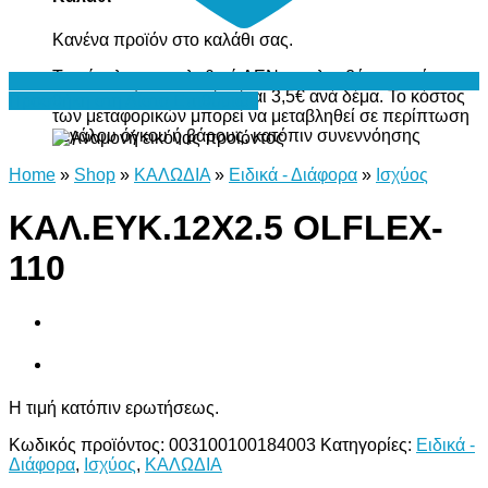
Κανένα προϊόν στο καλάθι σας.
Το σύνολο του καλαθιού ΔΕΝ περιλαμβάνει το κόστος
μεταφορικών, το οποίο είναι 3,5€ ανά δέμα. Το κόστος
Προσθήκη στη Λίστα Επιθυμιών
των μεταφορικών μπορεί να μεταβληθεί σε περίπτωση
μεγάλου όγκου ή βάρους, κατόπιν συνεννόησης
Home
»
Shop
»
ΚΑΛΩΔΙΑ
»
Ειδικά - Διάφορα
»
Ισχύος
ΚΑΛ.ΕΥΚ.12Χ2.5 OLFLEX-
110
Η τιμή κατόπιν ερωτήσεως.
Κωδικός προϊόντος:
003100100184003
Κατηγορίες:
Ειδικά -
Διάφορα
,
Ισχύος
,
ΚΑΛΩΔΙΑ