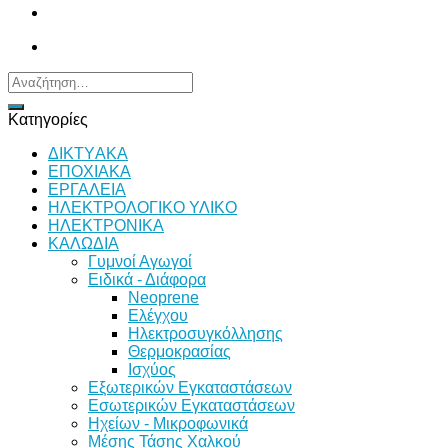
Αναζήτηση
για:
Κατηγορίες
ΔΙKTΥAKA
ΕΠΟΧΙΑΚΑ
ΕΡΓΑΛΕΙΑ
ΗΛΕΚΤΡΟΛΟΓΙΚΟ ΥΛΙΚΟ
ΗΛΕΚΤΡΟΝΙΚΑ
ΚΑΛΩΔΙΑ
Γυμνοί Αγωγοί
Ειδικά - Διάφορα
Neoprene
Ελέγχου
Ηλεκτροσυγκόλλησης
Θερμοκρασίας
Ισχύος
Εξωτερικών Εγκαταστάσεων
Εσωτερικών Εγκαταστάσεων
Ηχείων - Μικροφωνικά
Μέσης Τάσης Χαλκού