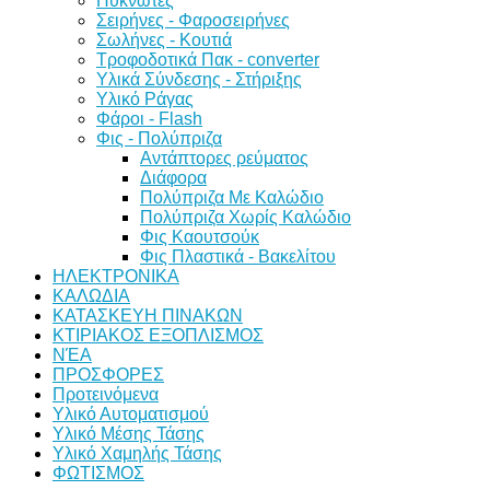
Πυκνωτές
Σειρήνες - Φαροσειρήνες
Σωλήνες - Κουτιά
Τροφοδοτικά Πακ - converter
Υλικά Σύνδεσης - Στήριξης
Υλικό Ράγας
Φάροι - Flash
Φις - Πολύπριζα
Αντάπτορες ρεύματος
Διάφορα
Πολύπριζα Με Καλώδιο
Πολύπριζα Χωρίς Καλώδιο
Φις Καουτσούκ
Φις Πλαστικά - Βακελίτου
ΗΛΕΚΤΡΟΝΙΚΑ
ΚΑΛΩΔΙΑ
ΚΑΤΑΣΚΕΥΗ ΠΙΝΑΚΩΝ
ΚΤΙΡΙΑΚΟΣ ΕΞΟΠΛΙΣΜΟΣ
ΝΈΑ
ΠΡΟΣΦΟΡΕΣ
Προτεινόμενα
Υλικό Αυτοματισμού
Υλικό Μέσης Τάσης
Υλικό Χαμηλής Τάσης
ΦΩΤΙΣΜΟΣ