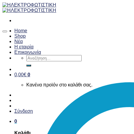
Skip
to
content
Home
Shop
Νέα
Η εταιρία
Επικοινωνία
Αναζήτηση
για:
0,00
€
0
Κανένα προϊόν στο καλάθι σας.
Σύνδεση
0
Καλάθι