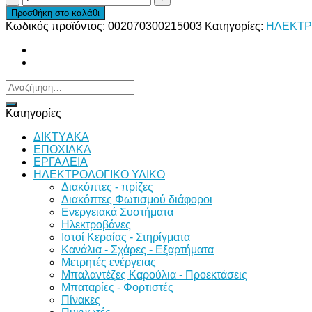
2ΘΕΣΕΩΝ
Προσθήκη στο καλάθι
ΣΚΕΤΟ
Κωδικός προϊόντος:
002070300215003
Κατηγορίες:
ΗΛΕΚΤΡ
ποσότητα
Αναζήτηση
για:
Κατηγορίες
ΔΙKTΥAKA
ΕΠΟΧΙΑΚΑ
ΕΡΓΑΛΕΙΑ
ΗΛΕΚΤΡΟΛΟΓΙΚΟ ΥΛΙΚΟ
Διακόπτες - πρίζες
Διακόπτες Φωτισμού διάφοροι
Ενεργειακά Συστήματα
Ηλεκτροβάνες
Ιστοί Κεραίας - Στηρίγματα
Κανάλια - Σχάρες - Εξαρτήματα
Μετρητές ενέργειας
Μπαλαντέζες Καρούλια - Προεκτάσεις
Μπαταρίες - Φορτιστές
Πίνακες