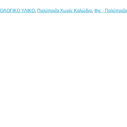
ΟΛΟΓΙΚΟ ΥΛΙΚΟ
,
Πολύπριζα Χωρίς Καλώδιο
,
Φις - Πολύπριζα