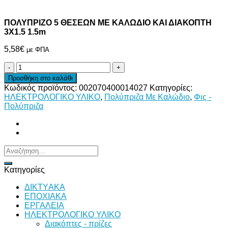
ΠΟΛΥΠΡΙΖΟ 5 ΘΕΣΕΩΝ ΜΕ ΚΑΛΩΔΙΟ ΚΑΙ ΔΙΑΚΟΠΤΗ
3Χ1.5 1.5m
5,58
€
με ΦΠΑ
ΠΟΛΥΠΡΙΖΟ
5
Προσθήκη στο καλάθι
ΘΕΣΕΩΝ
Κωδικός προϊόντος:
002070400014027
Κατηγορίες:
ΜΕ
ΗΛΕΚΤΡΟΛΟΓΙΚΟ ΥΛΙΚΟ
,
Πολύπριζα Με Καλώδιο
,
Φις -
ΚΑΛΩΔΙΟ
Πολύπριζα
ΚΑΙ
ΔΙΑΚΟΠΤΗ
3Χ1.5
1.5m
ποσότητα
Αναζήτηση
για:
Κατηγορίες
ΔΙKTΥAKA
ΕΠΟΧΙΑΚΑ
ΕΡΓΑΛΕΙΑ
ΗΛΕΚΤΡΟΛΟΓΙΚΟ ΥΛΙΚΟ
Διακόπτες - πρίζες