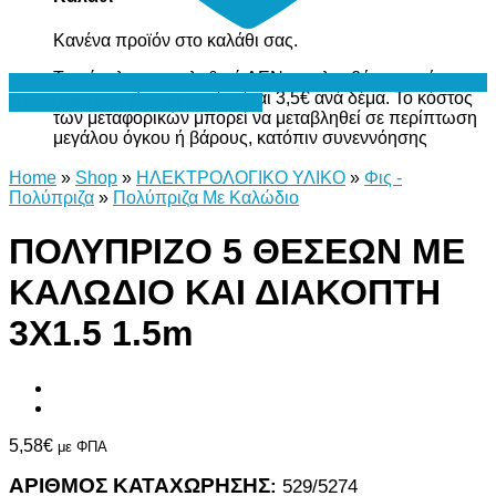
Κανένα προϊόν στο καλάθι σας.
Το σύνολο του καλαθιού ΔΕΝ περιλαμβάνει το κόστος
μεταφορικών, το οποίο είναι 3,5€ ανά δέμα. Το κόστος
Προσθήκη στη Λίστα Επιθυμιών
των μεταφορικών μπορεί να μεταβληθεί σε περίπτωση
μεγάλου όγκου ή βάρους, κατόπιν συνεννόησης
Home
»
Shop
»
ΗΛΕΚΤΡΟΛΟΓΙΚΟ ΥΛΙΚΟ
»
Φις -
Πολύπριζα
»
Πολύπριζα Με Καλώδιο
ΠΟΛΥΠΡΙΖΟ 5 ΘΕΣΕΩΝ ΜΕ
ΚΑΛΩΔΙΟ ΚΑΙ ΔΙΑΚΟΠΤΗ
3Χ1.5 1.5m
5,58
€
με ΦΠΑ
ΑΡΙΘΜΟΣ ΚΑΤΑΧΩΡΗΣΗΣ
:
529/5274