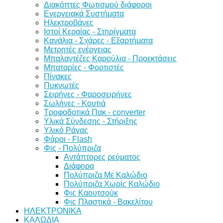
Διακόπτες Φωτισμού διάφοροι
Ενεργειακά Συστήματα
Ηλεκτροβάνες
Ιστοί Κεραίας - Στηρίγματα
Κανάλια - Σχάρες - Εξαρτήματα
Μετρητές ενέργειας
Μπαλαντέζες Καρούλια - Προεκτάσεις
Μπαταρίες - Φορτιστές
Πίνακες
Πυκνωτές
Σειρήνες - Φαροσειρήνες
Σωλήνες - Κουτιά
Τροφοδοτικά Πακ - converter
Υλικά Σύνδεσης - Στήριξης
Υλικό Ράγας
Φάροι - Flash
Φις - Πολύπριζα
Αντάπτορες ρεύματος
Διάφορα
Πολύπριζα Με Καλώδιο
Πολύπριζα Χωρίς Καλώδιο
Φις Καουτσούκ
Φις Πλαστικά - Βακελίτου
ΗΛΕΚΤΡΟΝΙΚΑ
ΚΑΛΩΔΙΑ