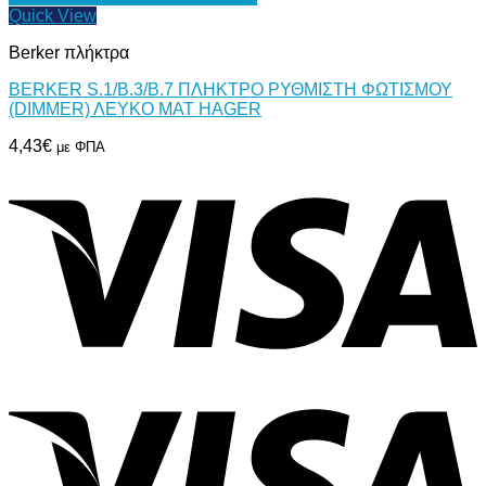
Quick View
Berker πλήκτρα
BERKER S.1/B.3/B.7 ΠΛΗΚΤΡΟ ΡΥΘΜΙΣΤΗ ΦΩΤΙΣΜΟΥ
(DIMMER) ΛΕΥΚΟ ΜΑΤ HAGER
4,43
€
με ΦΠΑ