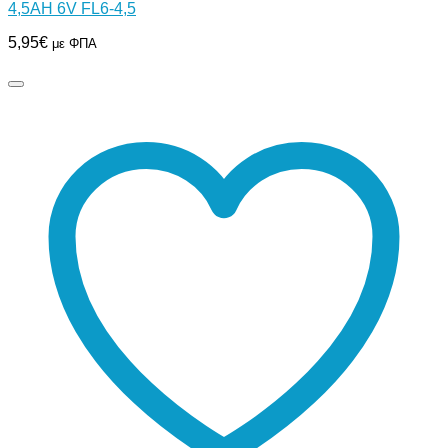
4,5AH 6V FL6-4,5
5,95
€
με ΦΠΑ