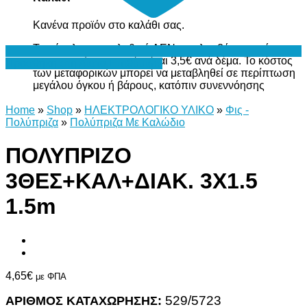
Κανένα προϊόν στο καλάθι σας.
Το σύνολο του καλαθιού ΔΕΝ περιλαμβάνει το κόστος
μεταφορικών, το οποίο είναι 3,5€ ανά δέμα. Το κόστος
Προσθήκη στη Λίστα Επιθυμιών
των μεταφορικών μπορεί να μεταβληθεί σε περίπτωση
μεγάλου όγκου ή βάρους, κατόπιν συνεννόησης
Home
»
Shop
»
ΗΛΕΚΤΡΟΛΟΓΙΚΟ ΥΛΙΚΟ
»
Φις -
Πολύπριζα
»
Πολύπριζα Με Καλώδιο
ΠΟΛΥΠΡΙΖΟ
3ΘΕΣ+ΚΑΛ+ΔΙΑΚ. 3Χ1.5
1.5m
4,65
€
με ΦΠΑ
ΑΡΙΘΜΟΣ ΚΑΤΑΧΩΡΗΣΗΣ:
529/5723