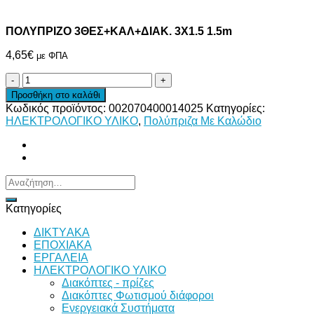
ΠΟΛΥΠΡΙΖΟ 3ΘΕΣ+ΚΑΛ+ΔΙΑΚ. 3Χ1.5 1.5m
4,65
€
με ΦΠΑ
ΠΟΛΥΠΡΙΖΟ
3ΘΕΣ+ΚΑΛ+ΔΙΑΚ.
Προσθήκη στο καλάθι
3Χ1.5
Κωδικός προϊόντος:
002070400014025
Κατηγορίες:
1.5m
ΗΛΕΚΤΡΟΛΟΓΙΚΟ ΥΛΙΚΟ
,
Πολύπριζα Με Καλώδιο
ποσότητα
Αναζήτηση
για:
Κατηγορίες
ΔΙKTΥAKA
ΕΠΟΧΙΑΚΑ
ΕΡΓΑΛΕΙΑ
ΗΛΕΚΤΡΟΛΟΓΙΚΟ ΥΛΙΚΟ
Διακόπτες - πρίζες
Διακόπτες Φωτισμού διάφοροι
Ενεργειακά Συστήματα