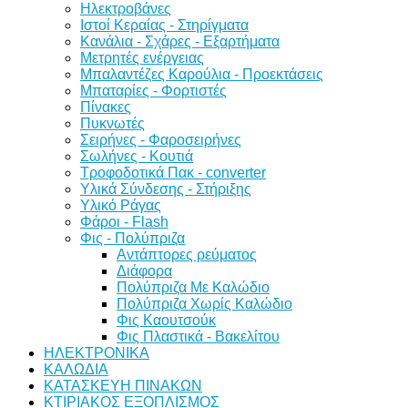
Ηλεκτροβάνες
Ιστοί Κεραίας - Στηρίγματα
Κανάλια - Σχάρες - Εξαρτήματα
Μετρητές ενέργειας
Μπαλαντέζες Καρούλια - Προεκτάσεις
Μπαταρίες - Φορτιστές
Πίνακες
Πυκνωτές
Σειρήνες - Φαροσειρήνες
Σωλήνες - Κουτιά
Τροφοδοτικά Πακ - converter
Υλικά Σύνδεσης - Στήριξης
Υλικό Ράγας
Φάροι - Flash
Φις - Πολύπριζα
Αντάπτορες ρεύματος
Διάφορα
Πολύπριζα Με Καλώδιο
Πολύπριζα Χωρίς Καλώδιο
Φις Καουτσούκ
Φις Πλαστικά - Βακελίτου
ΗΛΕΚΤΡΟΝΙΚΑ
ΚΑΛΩΔΙΑ
ΚΑΤΑΣΚΕΥΗ ΠΙΝΑΚΩΝ
ΚΤΙΡΙΑΚΟΣ ΕΞΟΠΛΙΣΜΟΣ