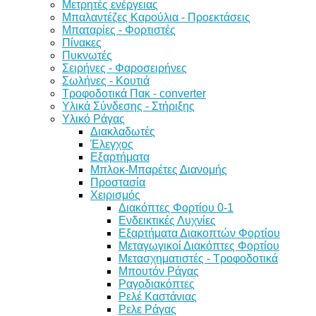
Μετρητές ενέργειας
Μπαλαντέζες Καρούλια - Προεκτάσεις
Μπαταρίες - Φορτιστές
Πίνακες
Πυκνωτές
Σειρήνες - Φαροσειρήνες
Σωλήνες - Κουτιά
Τροφοδοτικά Πακ - converter
Υλικά Σύνδεσης - Στήριξης
Υλικό Ράγας
Διακλαδωτές
Έλεγχος
Εξαρτήματα
Μπλοκ-Μπαρέτες Διανομής
Προστασία
Χειρισμός
Διακόπτες Φορτίου 0-1
Ενδεικτικές Λυχνίες
Εξαρτήματα Διακοπτών Φορτίου
Μεταγωγικοί Διακόπτες Φορτίου
Μετασχηματιστές - Τροφοδοτικά
Μπουτόν Ράγας
Ραγοδιακόπτες
Ρελέ Καστάνιας
Ρελε Ράγας