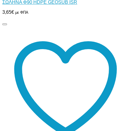
ΣΩΛΗΝΑ Φ90 HDPE GEOSUB ISR
3,65
€
με ΦΠΑ