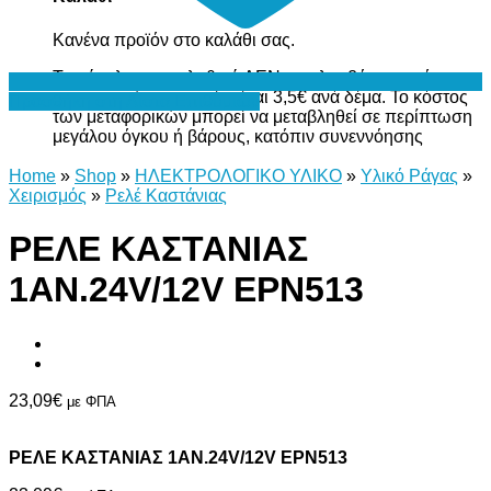
Κανένα προϊόν στο καλάθι σας.
Το σύνολο του καλαθιού ΔΕΝ περιλαμβάνει το κόστος
μεταφορικών, το οποίο είναι 3,5€ ανά δέμα. Το κόστος
Προσθήκη στη Λίστα Επιθυμιών
των μεταφορικών μπορεί να μεταβληθεί σε περίπτωση
μεγάλου όγκου ή βάρους, κατόπιν συνεννόησης
Home
»
Shop
»
ΗΛΕΚΤΡΟΛΟΓΙΚΟ ΥΛΙΚΟ
»
Υλικό Ράγας
»
Χειρισμός
»
Ρελέ Καστάνιας
ΡΕΛΕ ΚΑΣΤΑΝΙΑΣ
1ΑΝ.24V/12V ΕΡΝ513
23,09
€
με ΦΠΑ
ΡΕΛΕ ΚΑΣΤΑΝΙΑΣ 1ΑΝ.24V/12V ΕΡΝ513