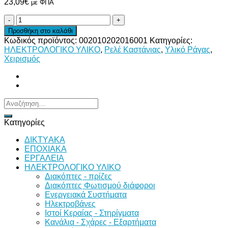
23,09
€
με ΦΠΑ
ΡΕΛΕ
ΚΑΣΤΑΝΙΑΣ
Προσθήκη στο καλάθι
1ΑΝ.24V/12V
Κωδικός προϊόντος:
002010202016001
Κατηγορίες:
ΕΡΝ513
ΗΛΕΚΤΡΟΛΟΓΙΚΟ ΥΛΙΚΟ
,
Ρελέ Καστάνιας
,
Υλικό Ράγας
,
ποσότητα
Χειρισμός
Αναζήτηση
για:
Κατηγορίες
ΔΙKTΥAKA
ΕΠΟΧΙΑΚΑ
ΕΡΓΑΛΕΙΑ
ΗΛΕΚΤΡΟΛΟΓΙΚΟ ΥΛΙΚΟ
Διακόπτες - πρίζες
Διακόπτες Φωτισμού διάφοροι
Ενεργειακά Συστήματα
Ηλεκτροβάνες
Ιστοί Κεραίας - Στηρίγματα
Κανάλια - Σχάρες - Εξαρτήματα