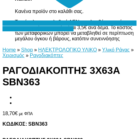
Κανένα προϊόν στο καλάθι σας.
Το σύνολο του καλαθιού ΔΕΝ περιλαμβάνει το κόστος
μεταφορικών, το οποίο είναι 3,5€ ανά δέμα. Το κόστος
Προσθήκη στη Λίστα Επιθυμιών
των μεταφορικών μπορεί να μεταβληθεί σε περίπτωση
μεγάλου όγκου ή βάρους, κατόπιν συνεννόησης
Home
»
Shop
»
ΗΛΕΚΤΡΟΛΟΓΙΚΟ ΥΛΙΚΟ
»
Υλικό Ράγας
»
Χειρισμός
»
Ραγοδιακόπτες
ΡΑΓΟΔΙΑΚΟΠΤΗΣ 3Χ63Α
SBN363
18,70
€
με ΦΠΑ
ΚΩΔΙΚΟΣ: SBN363