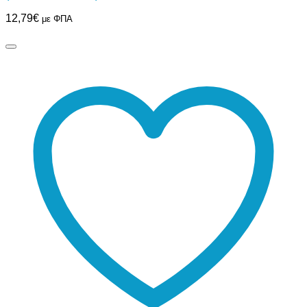
12,79
€
με ΦΠΑ