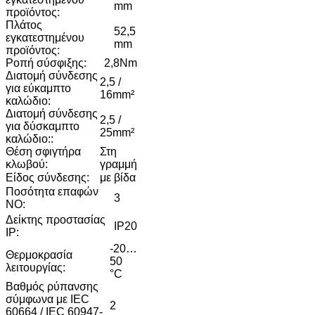
mm
προϊόντος:
Πλάτος
52,5
εγκατεστημένου
mm
προϊόντος:
Ροπή σύσφιξης:
2,8Nm
Διατομή σύνδεσης
2,5 /
για εύκαμπτο
16mm²
καλώδιο:
Διατομή σύνδεσης
2,5 /
για δύσκαμπτο
25mm²
καλώδιο::
Θέση σφιγτήρα
Στη
κλωβού:
γραμμή
Είδος σύνδεσης:
με βίδα
Ποσότητα επαφών
3
NO:
Δείκτης προστασίας
IP20
IP:
-20…
Θερμοκρασία
50
λειτουργίας:
°C
Βαθμός ρύπανσης
σύμφωνα με IEC
2
60664 / IEC 60947-