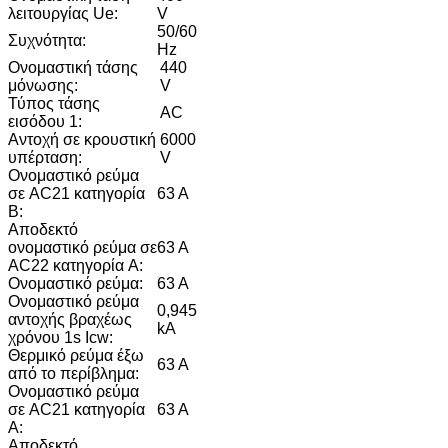
λειτουργίας Ue:
V
50/60
Συχνότητα:
Hz
Ονομαστική τάσης
440
μόνωσης:
V
Τύπος τάσης
AC
εισόδου 1:
Αντοχή σε κρουστική
6000
υπέρταση:
V
Ονομαστικό ρεύμα
σε AC21 κατηγορία
63 A
B:
Αποδεκτό
ονομαστικό ρεύμα σε
63 A
AC22 κατηγορία A:
Ονομαστικό ρεύμα:
63 A
Ονομαστικό ρεύμα
0,945
αντοχής βραχέως
kA
χρόνου 1s Icw:
Θερμικό ρεύμα έξω
63 A
από το περίβλημα:
Ονομαστικό ρεύμα
σε AC21 κατηγορία
63 A
A:
Αποδεκτό