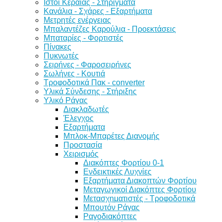
Ιστοί Κεραίας - Στηρίγματα
Κανάλια - Σχάρες - Εξαρτήματα
Μετρητές ενέργειας
Μπαλαντέζες Καρούλια - Προεκτάσεις
Μπαταρίες - Φορτιστές
Πίνακες
Πυκνωτές
Σειρήνες - Φαροσειρήνες
Σωλήνες - Κουτιά
Τροφοδοτικά Πακ - converter
Υλικά Σύνδεσης - Στήριξης
Υλικό Ράγας
Διακλαδωτές
Έλεγχος
Εξαρτήματα
Μπλοκ-Μπαρέτες Διανομής
Προστασία
Χειρισμός
Διακόπτες Φορτίου 0-1
Ενδεικτικές Λυχνίες
Εξαρτήματα Διακοπτών Φορτίου
Μεταγωγικοί Διακόπτες Φορτίου
Μετασχηματιστές - Τροφοδοτικά
Μπουτόν Ράγας
Ραγοδιακόπτες