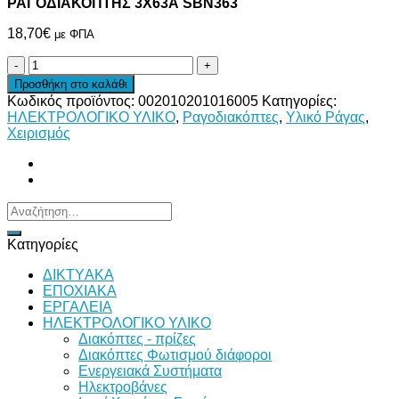
ΡΑΓΟΔΙΑΚΟΠΤΗΣ 3Χ63Α SBN363
18,70
€
με ΦΠΑ
ΡΑΓΟΔΙΑΚΟΠΤΗΣ
3Χ63Α
Προσθήκη στο καλάθι
SBN363
Κωδικός προϊόντος:
002010201016005
Κατηγορίες:
ποσότητα
ΗΛΕΚΤΡΟΛΟΓΙΚΟ ΥΛΙΚΟ
,
Ραγοδιακόπτες
,
Υλικό Ράγας
,
Χειρισμός
Αναζήτηση
για:
Κατηγορίες
ΔΙKTΥAKA
ΕΠΟΧΙΑΚΑ
ΕΡΓΑΛΕΙΑ
ΗΛΕΚΤΡΟΛΟΓΙΚΟ ΥΛΙΚΟ
Διακόπτες - πρίζες
Διακόπτες Φωτισμού διάφοροι
Ενεργειακά Συστήματα
Ηλεκτροβάνες