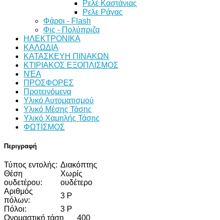
Ρελέ Καστάνιας
Ρελε Ράγας
Φάροι - Flash
Φις - Πολύπριζα
ΗΛΕΚΤΡΟΝΙΚΑ
ΚΑΛΩΔΙΑ
ΚΑΤΑΣΚΕΥΗ ΠΙΝΑΚΩΝ
ΚΤΙΡΙΑΚΟΣ ΕΞΟΠΛΙΣΜΟΣ
ΝΈΑ
ΠΡΟΣΦΟΡΕΣ
Προτεινόμενα
Υλικό Αυτοματισμού
Υλικό Μέσης Τάσης
Υλικό Χαμηλής Τάσης
ΦΩΤΙΣΜΟΣ
Περιγραφή
Τύπος εντολής:
Διακόπτης
Θέση
Χωρίς
ουδετέρου:
ουδέτερο
Αριθμός
3 P
πόλων:
Πόλοι:
3 P
Ονομαστική τάση
400