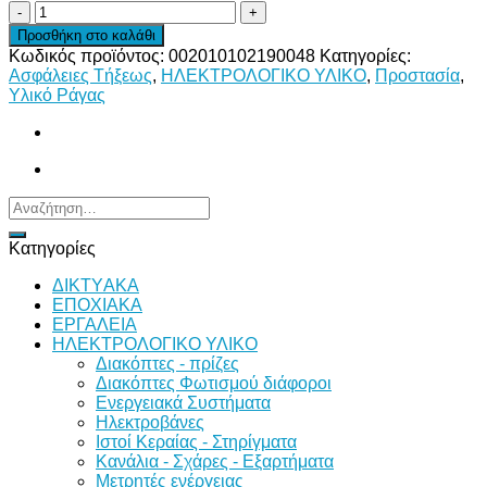
ΦΥΣ.ΜΑΧ/
ΤΑ
Προσθήκη στο καλάθι
ΝΗ0
Κωδικός προϊόντος:
002010102190048
Κατηγορίες:
160
Ασφάλειες Τήξεως
,
ΗΛΕΚΤΡΟΛΟΓΙΚΟ ΥΛΙΚΟ
,
Προστασία
,
ΜΕΣ.
Υλικό Ράγας
ποσότητα
Αναζήτηση
για:
Κατηγορίες
ΔΙKTΥAKA
ΕΠΟΧΙΑΚΑ
ΕΡΓΑΛΕΙΑ
ΗΛΕΚΤΡΟΛΟΓΙΚΟ ΥΛΙΚΟ
Διακόπτες - πρίζες
Διακόπτες Φωτισμού διάφοροι
Ενεργειακά Συστήματα
Ηλεκτροβάνες
Ιστοί Κεραίας - Στηρίγματα
Κανάλια - Σχάρες - Εξαρτήματα
Μετρητές ενέργειας