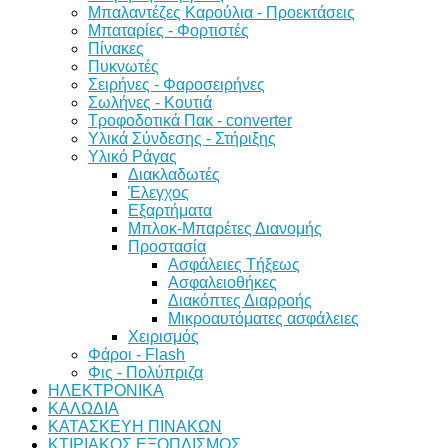
Μπαλαντέζες Καρούλια - Προεκτάσεις
Μπαταρίες - Φορτιστές
Πίνακες
Πυκνωτές
Σειρήνες - Φαροσειρήνες
Σωλήνες - Κουτιά
Τροφοδοτικά Πακ - converter
Υλικά Σύνδεσης - Στήριξης
Υλικό Ράγας
Διακλαδωτές
Έλεγχος
Εξαρτήματα
Μπλοκ-Μπαρέτες Διανομής
Προστασία
Ασφάλειες Τήξεως
Ασφαλειοθήκες
Διακόπτες Διαρροής
Μικροαυτόματες ασφάλειες
Χειρισμός
Φάροι - Flash
Φις - Πολύπριζα
ΗΛΕΚΤΡΟΝΙΚΑ
ΚΑΛΩΔΙΑ
ΚΑΤΑΣΚΕΥΗ ΠΙΝΑΚΩΝ
ΚΤΙΡΙΑΚΟΣ ΕΞΟΠΛΙΣΜΟΣ