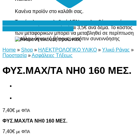
Κανένα προϊόν στο καλάθι σας.
Το σύνολο του καλαθιού ΔΕΝ περιλαμβάνει το κόστος
μεταφορικών, το οποίο είναι 3,5€ ανά δέμα. Το κόστος
Προσθήκη στη Λίστα Επιθυμιών
των μεταφορικών μπορεί να μεταβληθεί σε περίπτωση
μεγάλου όγκου ή βάρους, κατόπιν συνεννόησης
Home
»
Shop
»
ΗΛΕΚΤΡΟΛΟΓΙΚΟ ΥΛΙΚΟ
»
Υλικό Ράγας
»
Προστασία
»
Ασφάλειες Τήξεως
ΦΥΣ.ΜΑΧ/ΤΑ ΝΗ0 160 ΜΕΣ.
7,40
€
με ΦΠΑ
ΦΥΣ.ΜΑΧ/ΤΑ ΝΗ0 160 ΜΕΣ.
7,40
€
με ΦΠΑ