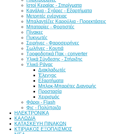
Ιστοί Κεραίας - Στηρίγματα
Κανάλια - Σχάρες - Εξαρτήματα
Μετρητές ενέργειας
Μπαλαντέζες Καρούλια - Προεκτάσεις
Μπαταρίες - Φορτιστές
Πίνακες
Πυκνωτές
Σειρήνες - Φαροσειρήνες
Σωλήνες - Κουτιά
Τροφοδοτικά Πακ - converter
Υλικά Σύνδεσης - Στήριξης
Υλικό Ράγας
Διακλαδωτές
Έλεγχος
Εξαρτήματα
Μπλοκ-Μπαρέτες Διανομής
Προστασία
Χειρισμός
Φάροι - Flash
Φις - Πολύπριζα
ΗΛΕΚΤΡΟΝΙΚΑ
ΚΑΛΩΔΙΑ
ΚΑΤΑΣΚΕΥΗ ΠΙΝΑΚΩΝ
ΚΤΙΡΙΑΚΟΣ ΕΞΟΠΛΙΣΜΟΣ