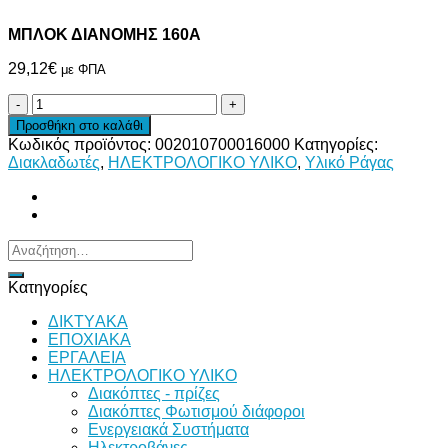
ΜΠΛΟΚ ΔΙΑΝΟΜΗΣ 160Α
29,12
€
με ΦΠΑ
ΜΠΛΟΚ
ΔΙΑΝΟΜΗΣ
Προσθήκη στο καλάθι
160Α
Κωδικός προϊόντος:
002010700016000
Κατηγορίες:
ποσότητα
Διακλαδωτές
,
ΗΛΕΚΤΡΟΛΟΓΙΚΟ ΥΛΙΚΟ
,
Υλικό Ράγας
Αναζήτηση
για:
Κατηγορίες
ΔΙKTΥAKA
ΕΠΟΧΙΑΚΑ
ΕΡΓΑΛΕΙΑ
ΗΛΕΚΤΡΟΛΟΓΙΚΟ ΥΛΙΚΟ
Διακόπτες - πρίζες
Διακόπτες Φωτισμού διάφοροι
Ενεργειακά Συστήματα
Ηλεκτροβάνες