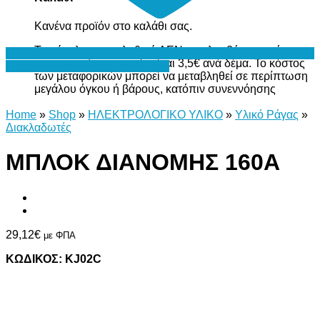
Κανένα προϊόν στο καλάθι σας.
Το σύνολο του καλαθιού ΔΕΝ περιλαμβάνει το κόστος
μεταφορικών, το οποίο είναι 3,5€ ανά δέμα. Το κόστος
Προσθήκη στη Λίστα Επιθυμιών
των μεταφορικών μπορεί να μεταβληθεί σε περίπτωση
μεγάλου όγκου ή βάρους, κατόπιν συνεννόησης
Home
»
Shop
»
ΗΛΕΚΤΡΟΛΟΓΙΚΟ ΥΛΙΚΟ
»
Υλικό Ράγας
»
Διακλαδωτές
ΜΠΛΟΚ ΔΙΑΝΟΜΗΣ 160Α
29,12
€
με ΦΠΑ
ΚΩΔΙΚΟΣ: KJ02C