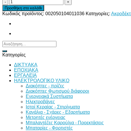
ΚΟΣ.ΠΡΕΣΣΑΣ
120
Προσθήκη στο καλάθι
Φ12
Κωδικός προϊόντος:
002050104011036
Κατηγορίες:
Ακροδέκτ
ποσότητα
Αναζήτηση
για:
Κατηγορίες
ΔΙKTΥAKA
ΕΠΟΧΙΑΚΑ
ΕΡΓΑΛΕΙΑ
ΗΛΕΚΤΡΟΛΟΓΙΚΟ ΥΛΙΚΟ
Διακόπτες - πρίζες
Διακόπτες Φωτισμού διάφοροι
Ενεργειακά Συστήματα
Ηλεκτροβάνες
Ιστοί Κεραίας - Στηρίγματα
Κανάλια - Σχάρες - Εξαρτήματα
Μετρητές ενέργειας
Μπαλαντέζες Καρούλια - Προεκτάσεις
Μπαταρίες - Φορτιστές