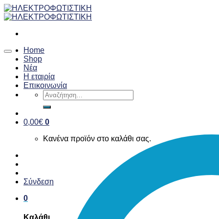
Skip
to
content
Home
Shop
Νέα
Η εταιρία
Επικοινωνία
Αναζήτηση
για:
0,00
€
0
Κανένα προϊόν στο καλάθι σας.
Σύνδεση
0
Καλάθι