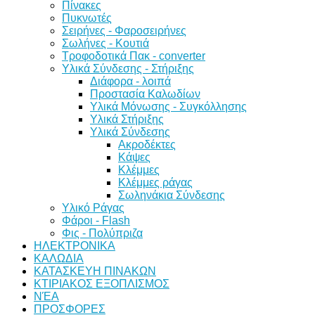
Πίνακες
Πυκνωτές
Σειρήνες - Φαροσειρήνες
Σωλήνες - Κουτιά
Τροφοδοτικά Πακ - converter
Υλικά Σύνδεσης - Στήριξης
Διάφορα - λοιπά
Προστασία Καλωδίων
Υλικά Μόνωσης - Συγκόλλησης
Υλικά Στήριξης
Υλικά Σύνδεσης
Ακροδέκτες
Κάψες
Κλέμμες
Κλέμμες ράγας
Σωληνάκια Σύνδεσης
Υλικό Ράγας
Φάροι - Flash
Φις - Πολύπριζα
ΗΛΕΚΤΡΟΝΙΚΑ
ΚΑΛΩΔΙΑ
ΚΑΤΑΣΚΕΥΗ ΠΙΝΑΚΩΝ
ΚΤΙΡΙΑΚΟΣ ΕΞΟΠΛΙΣΜΟΣ
ΝΈΑ
ΠΡΟΣΦΟΡΕΣ