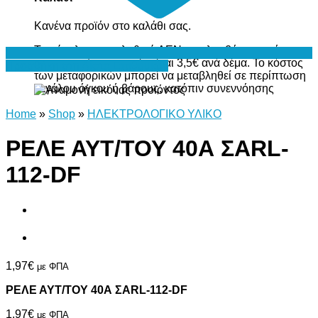
Κανένα προϊόν στο καλάθι σας.
Το σύνολο του καλαθιού ΔΕΝ περιλαμβάνει το κόστος
μεταφορικών, το οποίο είναι 3,5€ ανά δέμα. Το κόστος
Προσθήκη στη Λίστα Επιθυμιών
των μεταφορικών μπορεί να μεταβληθεί σε περίπτωση
μεγάλου όγκου ή βάρους, κατόπιν συνεννόησης
Home
»
Shop
»
ΗΛΕΚΤΡΟΛΟΓΙΚΟ ΥΛΙΚΟ
ΡΕΛΕ ΑΥΤ/ΤΟΥ 40Α ΣARL-
112-DF
1,97
€
με ΦΠΑ
ΡΕΛΕ ΑΥΤ/ΤΟΥ 40Α ΣARL-112-DF
1,97
€
με ΦΠΑ