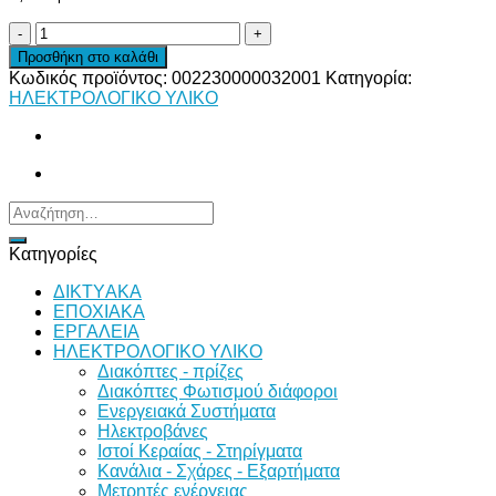
ΡΕΛΕ
ΑΥΤ/
Προσθήκη στο καλάθι
ΤΟΥ
Κωδικός προϊόντος:
002230000032001
Κατηγορία:
40Α
ΗΛΕΚΤΡΟΛΟΓΙΚΟ ΥΛΙΚΟ
ΣARL-
112-
DF
ποσότητα
Αναζήτηση
για:
Κατηγορίες
ΔΙKTΥAKA
ΕΠΟΧΙΑΚΑ
ΕΡΓΑΛΕΙΑ
ΗΛΕΚΤΡΟΛΟΓΙΚΟ ΥΛΙΚΟ
Διακόπτες - πρίζες
Διακόπτες Φωτισμού διάφοροι
Ενεργειακά Συστήματα
Ηλεκτροβάνες
Ιστοί Κεραίας - Στηρίγματα
Κανάλια - Σχάρες - Εξαρτήματα
Μετρητές ενέργειας