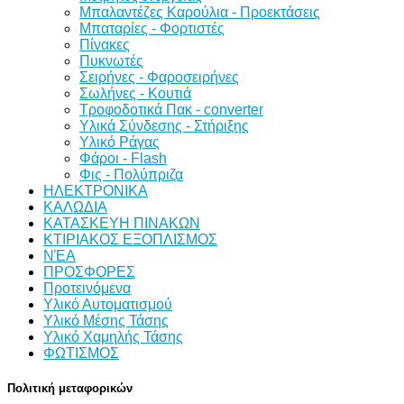
Μπαλαντέζες Καρούλια - Προεκτάσεις
Μπαταρίες - Φορτιστές
Πίνακες
Πυκνωτές
Σειρήνες - Φαροσειρήνες
Σωλήνες - Κουτιά
Τροφοδοτικά Πακ - converter
Υλικά Σύνδεσης - Στήριξης
Υλικό Ράγας
Φάροι - Flash
Φις - Πολύπριζα
ΗΛΕΚΤΡΟΝΙΚΑ
ΚΑΛΩΔΙΑ
ΚΑΤΑΣΚΕΥΗ ΠΙΝΑΚΩΝ
ΚΤΙΡΙΑΚΟΣ ΕΞΟΠΛΙΣΜΟΣ
ΝΈΑ
ΠΡΟΣΦΟΡΕΣ
Προτεινόμενα
Υλικό Αυτοματισμού
Υλικό Μέσης Τάσης
Υλικό Χαμηλής Τάσης
ΦΩΤΙΣΜΟΣ
Πολιτική μεταφορικών