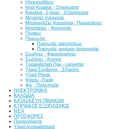
Ηλεκτροβάνες
Ιστοί Κεραίας - Στηρίγματα
Κανάλια - Σχάρες - Εξαρτήματα
Μετρητές ενέργειας
Μπαλαντέζες Καρούλια - Προεκτάσεις
Μπαταρίες - Φορτιστές
Πίνακες
Πυκνωτές
Πυκνωτές εκκινήσεως
Πυκνωτές μονίμου λειτουργίας
Σειρήνες - Φαροσειρήνες
Σωλήνες - Κουτιά
Τροφοδοτικά Πακ - converter
Υλικά Σύνδεσης - Στήριξης
Υλικό Ράγας
Φάροι - Flash
Φις - Πολύπριζα
ΗΛΕΚΤΡΟΝΙΚΑ
ΚΑΛΩΔΙΑ
ΚΑΤΑΣΚΕΥΗ ΠΙΝΑΚΩΝ
ΚΤΙΡΙΑΚΟΣ ΕΞΟΠΛΙΣΜΟΣ
ΝΈΑ
ΠΡΟΣΦΟΡΕΣ
Προτεινόμενα
Υλικό Αυτοματισμού