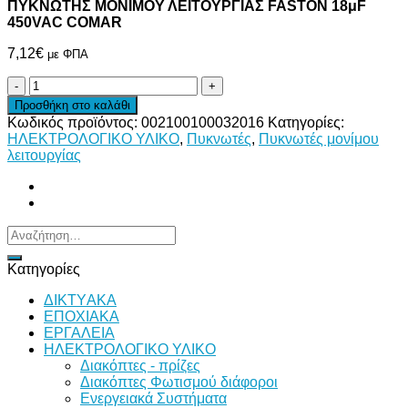
ΠΥΚΝΩΤΗΣ ΜΟΝΙΜΟΥ ΛΕΙΤΟΥΡΓΙΑΣ FASTON 18μF
450VAC COMAR
7,12
€
με ΦΠΑ
ΠΥΚΝΩΤΗΣ
ΜΟΝΙΜΟΥ
Προσθήκη στο καλάθι
ΛΕΙΤΟΥΡΓΙΑΣ
Κωδικός προϊόντος:
002100100032016
Κατηγορίες:
FASTON
ΗΛΕΚΤΡΟΛΟΓΙΚΟ ΥΛΙΚΟ
,
Πυκνωτές
,
Πυκνωτές μονίμου
18μF
λειτουργίας
450VAC
COMAR
ποσότητα
Αναζήτηση
για:
Κατηγορίες
ΔΙKTΥAKA
ΕΠΟΧΙΑΚΑ
ΕΡΓΑΛΕΙΑ
ΗΛΕΚΤΡΟΛΟΓΙΚΟ ΥΛΙΚΟ
Διακόπτες - πρίζες
Διακόπτες Φωτισμού διάφοροι
Ενεργειακά Συστήματα