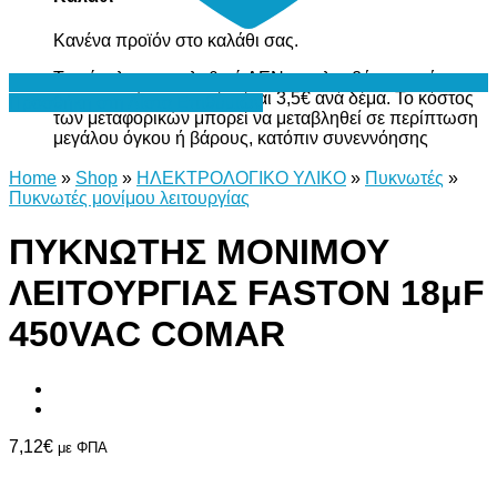
Κανένα προϊόν στο καλάθι σας.
Το σύνολο του καλαθιού ΔΕΝ περιλαμβάνει το κόστος
μεταφορικών, το οποίο είναι 3,5€ ανά δέμα. Το κόστος
Προσθήκη στη Λίστα Επιθυμιών
των μεταφορικών μπορεί να μεταβληθεί σε περίπτωση
μεγάλου όγκου ή βάρους, κατόπιν συνεννόησης
Home
»
Shop
»
ΗΛΕΚΤΡΟΛΟΓΙΚΟ ΥΛΙΚΟ
»
Πυκνωτές
»
Πυκνωτές μονίμου λειτουργίας
ΠΥΚΝΩΤΗΣ ΜΟΝΙΜΟΥ
ΛΕΙΤΟΥΡΓΙΑΣ FASTON 18μF
450VAC COMAR
7,12
€
με ΦΠΑ