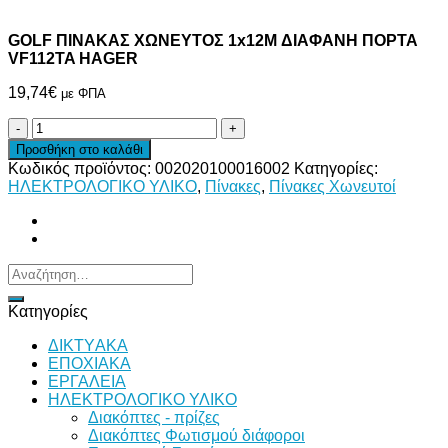
GOLF ΠΙΝΑΚΑΣ ΧΩΝΕΥΤΟΣ 1x12M ΔΙΑΦΑΝΗ ΠΟΡΤΑ
VF112TA HAGER
19,74
€
με ΦΠΑ
GOLF
ΠΙΝΑΚΑΣ
Προσθήκη στο καλάθι
ΧΩΝΕΥΤΟΣ
Κωδικός προϊόντος:
002020100016002
Κατηγορίες:
1x12M
ΗΛΕΚΤΡΟΛΟΓΙΚΟ ΥΛΙΚΟ
,
Πίνακες
,
Πίνακες Χωνευτοί
ΔΙΑΦΑΝΗ
ΠΟΡΤΑ
VF112TA
HAGER
ποσότητα
Αναζήτηση
για:
Κατηγορίες
ΔΙKTΥAKA
ΕΠΟΧΙΑΚΑ
ΕΡΓΑΛΕΙΑ
ΗΛΕΚΤΡΟΛΟΓΙΚΟ ΥΛΙΚΟ
Διακόπτες - πρίζες
Διακόπτες Φωτισμού διάφοροι