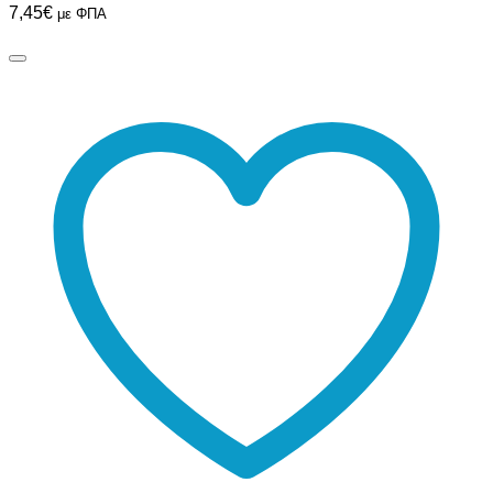
7,45
€
με ΦΠΑ