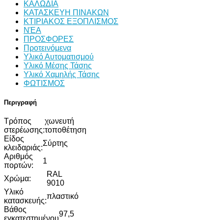
ΚΑΛΩΔΙΑ
ΚΑΤΑΣΚΕΥΗ ΠΙΝΑΚΩΝ
ΚΤΙΡΙΑΚΟΣ ΕΞΟΠΛΙΣΜΟΣ
ΝΈΑ
ΠΡΟΣΦΟΡΕΣ
Προτεινόμενα
Υλικό Αυτοματισμού
Υλικό Μέσης Τάσης
Υλικό Χαμηλής Τάσης
ΦΩΤΙΣΜΟΣ
Περιγραφή
Τρόπος
χωνευτή
στερέωσης:
τοποθέτηση
Είδος
Σύρτης
κλειδαριάς:
Αριθμός
1
πορτών:
RAL
Χρώμα:
9010
Υλικό
πλαστικό
κατασκευής:
Βάθος
97,5
εγκατεστημένου