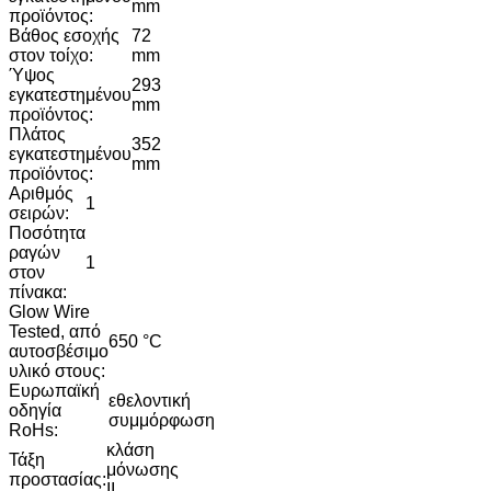
mm
προϊόντος:
Βάθος εσοχής
72
στον τοίχο:
mm
Ύψος
293
εγκατεστημένου
mm
προϊόντος:
Πλάτος
352
εγκατεστημένου
mm
προϊόντος:
Αριθμός
1
σειρών:
Ποσότητα
ραγών
1
στον
πίνακα:
Glow Wire
Tested, από
650 °C
αυτοσβέσιμο
υλικό στους:
Ευρωπαϊκή
εθελοντική
οδηγία
συμμόρφωση
RoHs:
κλάση
Τάξη
μόνωσης
προστασίας:
ΙI