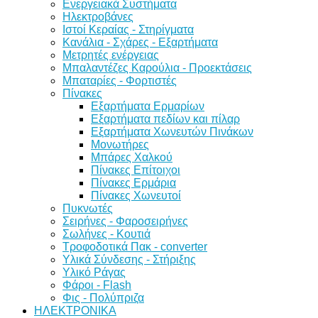
Ενεργειακά Συστήματα
Ηλεκτροβάνες
Ιστοί Κεραίας - Στηρίγματα
Κανάλια - Σχάρες - Εξαρτήματα
Μετρητές ενέργειας
Μπαλαντέζες Καρούλια - Προεκτάσεις
Μπαταρίες - Φορτιστές
Πίνακες
Εξαρτήματα Ερμαρίων
Εξαρτήματα πεδίων και πίλαρ
Εξαρτήματα Χωνευτών Πινάκων
Μονωτήρες
Μπάρες Χαλκού
Πίνακες Επίτοιχοι
Πίνακες Ερμάρια
Πίνακες Χωνευτοί
Πυκνωτές
Σειρήνες - Φαροσειρήνες
Σωλήνες - Κουτιά
Τροφοδοτικά Πακ - converter
Υλικά Σύνδεσης - Στήριξης
Υλικό Ράγας
Φάροι - Flash
Φις - Πολύπριζα
ΗΛΕΚΤΡΟΝΙΚΑ