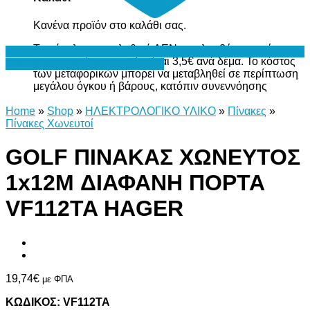
Κανένα προϊόν στο καλάθι σας.
Το σύνολο του καλαθιού ΔΕΝ περιλαμβάνει το κόστος
μεταφορικών, το οποίο είναι 3,5€ ανά δέμα. Το κόστος
Προσθήκη στη Λίστα Επιθυμιών
των μεταφορικών μπορεί να μεταβληθεί σε περίπτωση
μεγάλου όγκου ή βάρους, κατόπιν συνεννόησης
Home
»
Shop
»
ΗΛΕΚΤΡΟΛΟΓΙΚΟ ΥΛΙΚΟ
»
Πίνακες
»
Πίνακες Χωνευτοί
GOLF ΠΙΝΑΚΑΣ ΧΩΝΕΥΤΟΣ
1x12M ΔΙΑΦΑΝΗ ΠΟΡΤΑ
VF112TA HAGER
19,74
€
με ΦΠΑ
ΚΩΔΙΚΟΣ: VF112TA