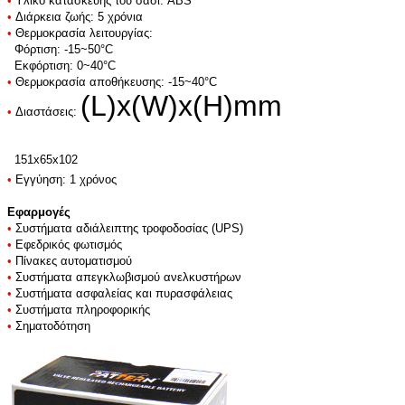
•
Υλικό κατασκευής του σασί: ABS
•
Διάρκεια ζωής: 5 χρόνια
•
Θερμοκρασία λειτουργίας:
Φόρτιση: -15~50°C
Εκφόρτιση: 0~40°C
•
Θερμοκρασία αποθήκευσης: -15~40°C
(L)x(W)x(H)mm
•
Διαστάσεις
:
151x65x102
•
Εγγύηση: 1 χρόνος
Εφαρμογές
•
Συστήματα αδιάλειπτης τροφοδοσίας (UPS)
•
Εφεδρικός φωτισμός
•
Πίνακες αυτοματισμού
•
Συστήματα απεγκλωβισμού ανελκυστήρων
•
Συστήματα ασφαλείας και πυρασφάλειας
•
Συστήματα πληροφορικής
•
Σηματοδότηση