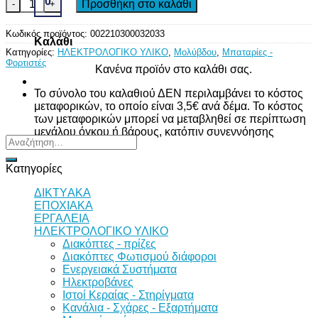
0
ΜΠΑΤΑΡΙΑ ΜΟΛΥΒΔΟΥ ΚΛΕΙΣΤΟΥ ΤΥΠΟΥ 12V/9.0Ah PT9.0-
Προσθήκη στο καλάθι
Κωδικός προϊόντος:
002210300032033
Καλάθι
Κατηγορίες:
ΗΛΕΚΤΡΟΛΟΓΙΚΟ ΥΛΙΚΟ
,
Μολύβδου
,
Μπαταρίες -
Φορτιστές
Κανένα προϊόν στο καλάθι σας.
Το σύνολο του καλαθιού ΔΕΝ περιλαμβάνει το κόστος
μεταφορικών, το οποίο είναι 3,5€ ανά δέμα. Το κόστος
των μεταφορικών μπορεί να μεταβληθεί σε περίπτωση
μεγάλου όγκου ή βάρους, κατόπιν συνεννόησης
Αναζήτηση
για:
Κατηγορίες
ΔΙKTΥAKA
ΕΠΟΧΙΑΚΑ
ΕΡΓΑΛΕΙΑ
ΗΛΕΚΤΡΟΛΟΓΙΚΟ ΥΛΙΚΟ
Διακόπτες - πρίζες
Διακόπτες Φωτισμού διάφοροι
Ενεργειακά Συστήματα
Ηλεκτροβάνες
Ιστοί Κεραίας - Στηρίγματα
Κανάλια - Σχάρες - Εξαρτήματα