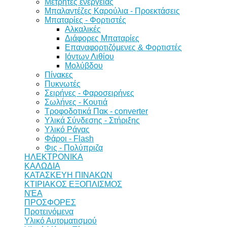
Μετρητές ενέργειας
Μπαλαντέζες Καρούλια - Προεκτάσεις
Μπαταρίες - Φορτιστές
Αλκαλικές
Διάφορες Μπαταρίες
Επαναφορτιζόμενες & Φορτιστές
Ιόντων Λιθίου
Μολύβδου
Πίνακες
Πυκνωτές
Σειρήνες - Φαροσειρήνες
Σωλήνες - Κουτιά
Τροφοδοτικά Πακ - converter
Υλικά Σύνδεσης - Στήριξης
Υλικό Ράγας
Φάροι - Flash
Φις - Πολύπριζα
ΗΛΕΚΤΡΟΝΙΚΑ
ΚΑΛΩΔΙΑ
ΚΑΤΑΣΚΕΥΗ ΠΙΝΑΚΩΝ
ΚΤΙΡΙΑΚΟΣ ΕΞΟΠΛΙΣΜΟΣ
ΝΈΑ
ΠΡΟΣΦΟΡΕΣ
Προτεινόμενα
Υλικό Αυτοματισμού