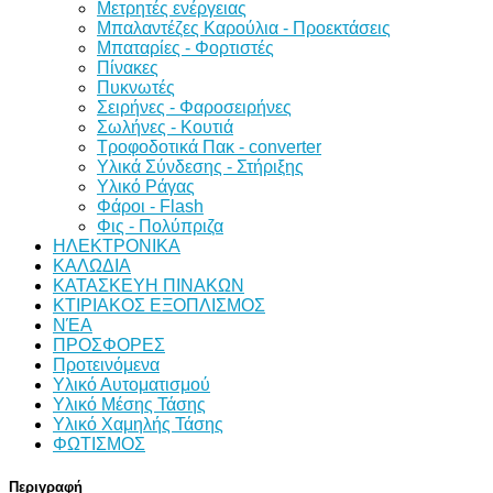
Μετρητές ενέργειας
Μπαλαντέζες Καρούλια - Προεκτάσεις
Μπαταρίες - Φορτιστές
Πίνακες
Πυκνωτές
Σειρήνες - Φαροσειρήνες
Σωλήνες - Κουτιά
Τροφοδοτικά Πακ - converter
Υλικά Σύνδεσης - Στήριξης
Υλικό Ράγας
Φάροι - Flash
Φις - Πολύπριζα
ΗΛΕΚΤΡΟΝΙΚΑ
ΚΑΛΩΔΙΑ
ΚΑΤΑΣΚΕΥΗ ΠΙΝΑΚΩΝ
ΚΤΙΡΙΑΚΟΣ ΕΞΟΠΛΙΣΜΟΣ
ΝΈΑ
ΠΡΟΣΦΟΡΕΣ
Προτεινόμενα
Υλικό Αυτοματισμού
Υλικό Μέσης Τάσης
Υλικό Χαμηλής Τάσης
ΦΩΤΙΣΜΟΣ
Περιγραφή