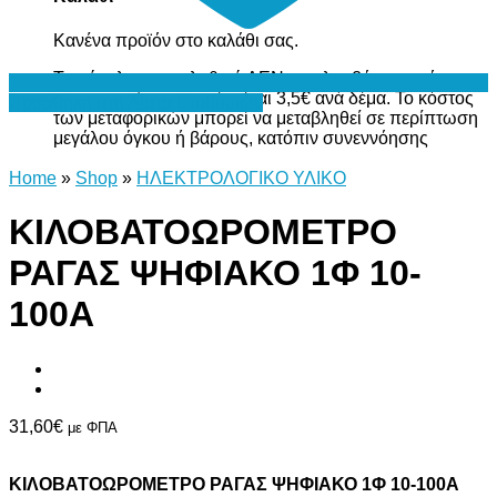
Κανένα προϊόν στο καλάθι σας.
Το σύνολο του καλαθιού ΔΕΝ περιλαμβάνει το κόστος
μεταφορικών, το οποίο είναι 3,5€ ανά δέμα. Το κόστος
Προσθήκη στη Λίστα Επιθυμιών
των μεταφορικών μπορεί να μεταβληθεί σε περίπτωση
μεγάλου όγκου ή βάρους, κατόπιν συνεννόησης
Home
»
Shop
»
ΗΛΕΚΤΡΟΛΟΓΙΚΟ ΥΛΙΚΟ
ΚΙΛΟΒΑΤΟΩΡΟΜΕΤΡΟ
ΡΑΓΑΣ ΨΗΦΙΑΚΟ 1Φ 10-
100Α
31,60
€
με ΦΠΑ
ΚΙΛΟΒΑΤΟΩΡΟΜΕΤΡΟ ΡΑΓΑΣ ΨΗΦΙΑΚΟ 1Φ 10-100Α