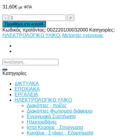
31,60
€
με ΦΠΑ
ΚΙΛΟΒΑΤΟΩΡΟΜΕΤΡΟ
ΡΑΓΑΣ
Προσθήκη στο καλάθι
ΨΗΦΙΑΚΟ
Κωδικός προϊόντος:
002220100032000
Κατηγορίες:
1Φ
ΗΛΕΚΤΡΟΛΟΓΙΚΟ ΥΛΙΚΟ
,
Μετρητές ενέργειας
10-
100Α
ποσότητα
Αναζήτηση
για:
Κατηγορίες
ΔΙKTΥAKA
ΕΠΟΧΙΑΚΑ
ΕΡΓΑΛΕΙΑ
ΗΛΕΚΤΡΟΛΟΓΙΚΟ ΥΛΙΚΟ
Διακόπτες - πρίζες
Διακόπτες Φωτισμού διάφοροι
Ενεργειακά Συστήματα
Ηλεκτροβάνες
Ιστοί Κεραίας - Στηρίγματα
Κανάλια - Σχάρες - Εξαρτήματα