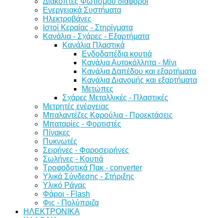
Διακόπτες Φωτισμού διάφοροι
Ενεργειακά Συστήματα
Ηλεκτροβάνες
Ιστοί Κεραίας - Στηρίγματα
Κανάλια - Σχάρες - Εξαρτήματα
Κανάλια Πλαστικά
Ενδοδαπέδια κουτιά
Κανάλια Αυτοκόλλητα - Μίνι
Κανάλια Δαπέδου και εξαρτήματα
Κανάλια Διανομής και εξαρτήματα
Μετώπες
Σχάρες Μεταλλικές - Πλαστικές
Μετρητές ενέργειας
Μπαλαντέζες Καρούλια - Προεκτάσεις
Μπαταρίες - Φορτιστές
Πίνακες
Πυκνωτές
Σειρήνες - Φαροσειρήνες
Σωλήνες - Κουτιά
Τροφοδοτικά Πακ - converter
Υλικά Σύνδεσης - Στήριξης
Υλικό Ράγας
Φάροι - Flash
Φις - Πολύπριζα
ΗΛΕΚΤΡΟΝΙΚΑ