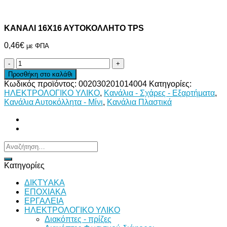
ΚΑΝΑΛΙ 16Χ16 ΑΥΤΟΚΟΛΛΗΤΟ TPS
0,46
€
με ΦΠΑ
ΚΑΝΑΛΙ
16Χ16
Προσθήκη στο καλάθι
ΑΥΤΟΚΟΛΛΗΤΟ
Κωδικός προϊόντος:
002030201014004
Κατηγορίες:
TPS
ΗΛΕΚΤΡΟΛΟΓΙΚΟ ΥΛΙΚΟ
,
Κανάλια - Σχάρες - Εξαρτήματα
,
ποσότητα
Κανάλια Αυτοκόλλητα - Μίνι
,
Κανάλια Πλαστικά
Αναζήτηση
για:
Κατηγορίες
ΔΙKTΥAKA
ΕΠΟΧΙΑΚΑ
ΕΡΓΑΛΕΙΑ
ΗΛΕΚΤΡΟΛΟΓΙΚΟ ΥΛΙΚΟ
Διακόπτες - πρίζες