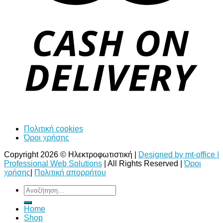
Πολιτική cookies
Όροι χρήσης
Copyright 2026 © Ηλεκτροφωτιστική |
Designed by mt-office |
Professional Web Solutions
| All Rights Reserved |
Όροι
χρήσης
|
Πολιτική απορρήτου
Αναζήτηση
για:
Home
Shop