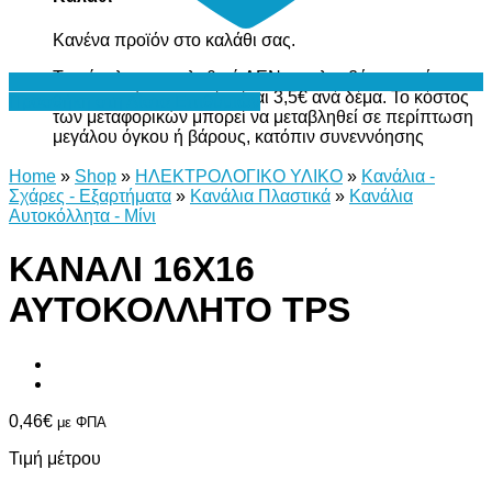
Κανένα προϊόν στο καλάθι σας.
Το σύνολο του καλαθιού ΔΕΝ περιλαμβάνει το κόστος
μεταφορικών, το οποίο είναι 3,5€ ανά δέμα. Το κόστος
Προσθήκη στη Λίστα Επιθυμιών
των μεταφορικών μπορεί να μεταβληθεί σε περίπτωση
μεγάλου όγκου ή βάρους, κατόπιν συνεννόησης
Home
»
Shop
»
ΗΛΕΚΤΡΟΛΟΓΙΚΟ ΥΛΙΚΟ
»
Κανάλια -
Σχάρες - Εξαρτήματα
»
Κανάλια Πλαστικά
»
Κανάλια
Αυτοκόλλητα - Μίνι
ΚΑΝΑΛΙ 16Χ16
ΑΥΤΟΚΟΛΛΗΤΟ TPS
0,46
€
με ΦΠΑ
Τιμή μέτρου