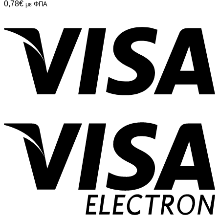
0,78
€
με ΦΠΑ