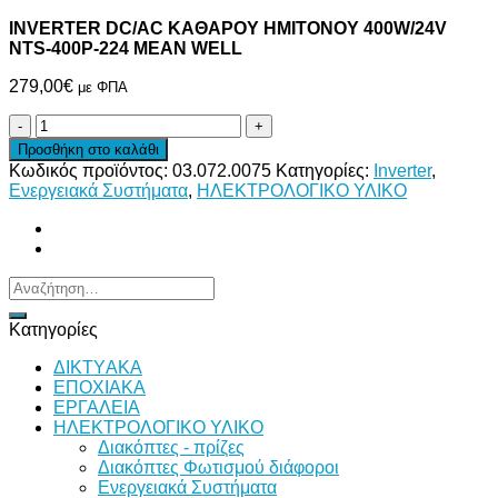
INVERTER DC/AC ΚΑΘΑΡΟΥ ΗΜΙΤΟΝΟΥ 400W/24V
NTS-400P-224 MEAN WELL
279,00
€
με ΦΠΑ
INVERTER
DC/AC
Προσθήκη στο καλάθι
ΚΑΘΑΡΟΥ
Κωδικός προϊόντος:
03.072.0075
Κατηγορίες:
Inverter
,
ΗΜΙΤΟΝΟΥ
Ενεργειακά Συστήματα
,
ΗΛΕΚΤΡΟΛΟΓΙΚΟ ΥΛΙΚΟ
400W/24V
NTS-
400P-
224
MEAN
Αναζήτηση
WELL
για:
ποσότητα
Κατηγορίες
ΔΙKTΥAKA
ΕΠΟΧΙΑΚΑ
ΕΡΓΑΛΕΙΑ
ΗΛΕΚΤΡΟΛΟΓΙΚΟ ΥΛΙΚΟ
Διακόπτες - πρίζες
Διακόπτες Φωτισμού διάφοροι
Ενεργειακά Συστήματα