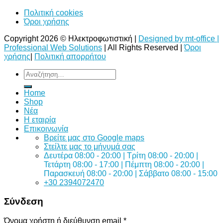
Πολιτική cookies
Όροι χρήσης
Copyright 2026 © Ηλεκτροφωτιστική |
Designed by mt-office |
Professional Web Solutions
| All Rights Reserved |
Όροι
χρήσης
|
Πολιτική απορρήτου
Αναζήτηση
για:
Home
Shop
Νέα
Η εταιρία
Επικοινωνία
Bρείτε μας στο Google maps
Στείλτε μας το μήνυμά σας
Δευτέρα 08:00 - 20:00 | Τρίτη 08:00 - 20:00 |
Τετάρτη 08:00 - 17:00 | Πέμπτη 08:00 - 20:00 |
Παρασκευή 08:00 - 20:00 | Σάββατο 08:00 - 15:00
+30 2394072470
Σύνδεση
Όνομα χρήστη ή διεύθυνση email
*