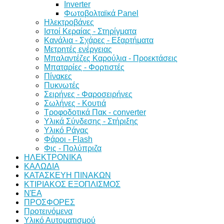
Inverter
Φωτοβολταϊκά Panel
Ηλεκτροβάνες
Ιστοί Κεραίας - Στηρίγματα
Κανάλια - Σχάρες - Εξαρτήματα
Μετρητές ενέργειας
Μπαλαντέζες Καρούλια - Προεκτάσεις
Μπαταρίες - Φορτιστές
Πίνακες
Πυκνωτές
Σειρήνες - Φαροσειρήνες
Σωλήνες - Κουτιά
Τροφοδοτικά Πακ - converter
Υλικά Σύνδεσης - Στήριξης
Υλικό Ράγας
Φάροι - Flash
Φις - Πολύπριζα
ΗΛΕΚΤΡΟΝΙΚΑ
ΚΑΛΩΔΙΑ
ΚΑΤΑΣΚΕΥΗ ΠΙΝΑΚΩΝ
ΚΤΙΡΙΑΚΟΣ ΕΞΟΠΛΙΣΜΟΣ
ΝΈΑ
ΠΡΟΣΦΟΡΕΣ
Προτεινόμενα
Υλικό Αυτοματισμού