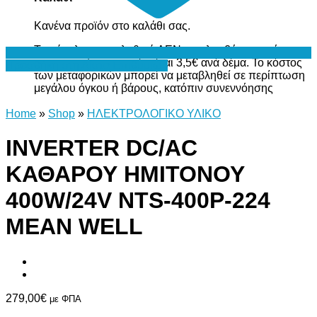
Κανένα προϊόν στο καλάθι σας.
Το σύνολο του καλαθιού ΔΕΝ περιλαμβάνει το κόστος
μεταφορικών, το οποίο είναι 3,5€ ανά δέμα. Το κόστος
Προσθήκη στη Λίστα Επιθυμιών
των μεταφορικών μπορεί να μεταβληθεί σε περίπτωση
μεγάλου όγκου ή βάρους, κατόπιν συνεννόησης
Home
»
Shop
»
ΗΛΕΚΤΡΟΛΟΓΙΚΟ ΥΛΙΚΟ
INVERTER DC/AC
ΚΑΘΑΡΟΥ ΗΜΙΤΟΝΟΥ
400W/24V NTS-400P-224
MEAN WELL
279,00
€
με ΦΠΑ