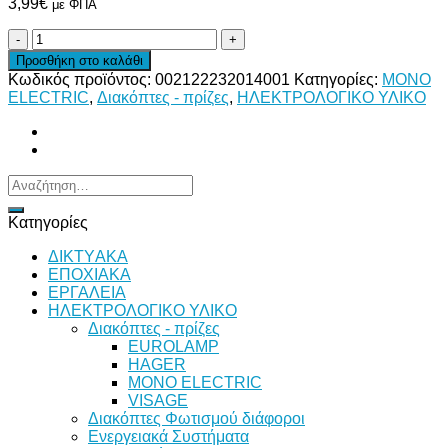
3,99
€
με ΦΠΑ
ΔΙΑΚΟΠΤΗΣ
A/R-
Προσθήκη στο καλάθι
K/R
Κωδικός προϊόντος:
002122232014001
Κατηγορίες:
MONO
ΜΑΥΡΟΣ
ELECTRIC
,
Διακόπτες - πρίζες
,
ΗΛΕΚΤΡΟΛΟΓΙΚΟ ΥΛΙΚΟ
ποσότητα
Αναζήτηση
για:
Κατηγορίες
ΔΙKTΥAKA
ΕΠΟΧΙΑΚΑ
ΕΡΓΑΛΕΙΑ
ΗΛΕΚΤΡΟΛΟΓΙΚΟ ΥΛΙΚΟ
Διακόπτες - πρίζες
EUROLAMP
HAGER
MONO ELECTRIC
VISAGE
Διακόπτες Φωτισμού διάφοροι
Ενεργειακά Συστήματα