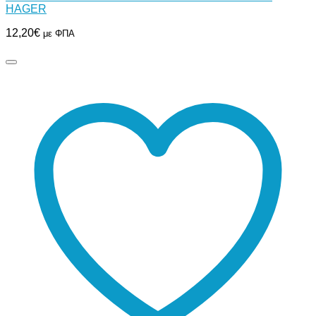
HAGER
12,20
€
με ΦΠΑ