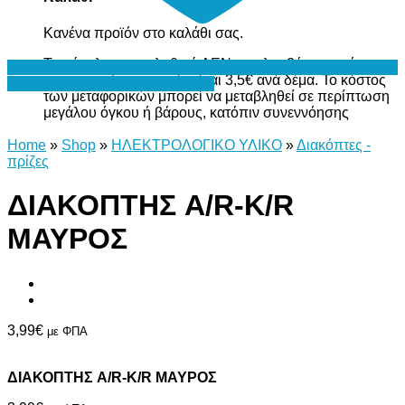
Κανένα προϊόν στο καλάθι σας.
Το σύνολο του καλαθιού ΔΕΝ περιλαμβάνει το κόστος
μεταφορικών, το οποίο είναι 3,5€ ανά δέμα. Το κόστος
Προσθήκη στη Λίστα Επιθυμιών
των μεταφορικών μπορεί να μεταβληθεί σε περίπτωση
μεγάλου όγκου ή βάρους, κατόπιν συνεννόησης
Home
»
Shop
»
ΗΛΕΚΤΡΟΛΟΓΙΚΟ ΥΛΙΚΟ
»
Διακόπτες -
πρίζες
ΔΙΑΚΟΠΤΗΣ A/R-K/R
ΜΑΥΡΟΣ
3,99
€
με ΦΠΑ
ΔΙΑΚΟΠΤΗΣ A/R-K/R ΜΑΥΡΟΣ