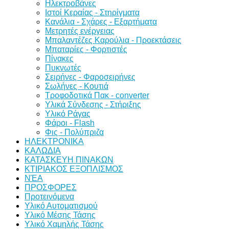
Ηλεκτροβάνες
Ιστοί Κεραίας - Στηρίγματα
Κανάλια - Σχάρες - Εξαρτήματα
Μετρητές ενέργειας
Μπαλαντέζες Καρούλια - Προεκτάσεις
Μπαταρίες - Φορτιστές
Πίνακες
Πυκνωτές
Σειρήνες - Φαροσειρήνες
Σωλήνες - Κουτιά
Τροφοδοτικά Πακ - converter
Υλικά Σύνδεσης - Στήριξης
Υλικό Ράγας
Φάροι - Flash
Φις - Πολύπριζα
ΗΛΕΚΤΡΟΝΙΚΑ
ΚΑΛΩΔΙΑ
ΚΑΤΑΣΚΕΥΗ ΠΙΝΑΚΩΝ
ΚΤΙΡΙΑΚΟΣ ΕΞΟΠΛΙΣΜΟΣ
ΝΈΑ
ΠΡΟΣΦΟΡΕΣ
Προτεινόμενα
Υλικό Αυτοματισμού
Υλικό Μέσης Τάσης
Υλικό Χαμηλής Τάσης