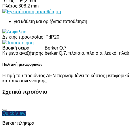
Ύψος:
95,2 mm
Πλάτος:
308,2 mm
Εγκατάσταση, τοποθέτηση
για κάθετη και οριζόντια τοποθέτηση
Ασφάλεια
Δείκτης προστασίας IP:
IP20
Ταυτοποίηση
Βασική σειρά:
Berker Q.7
Κείμενο αναζήτησης:
berker Q.7, πλαισιο, πλαίσια, λευκό, πλ
Πολιτική μεταφορικών
Η τιμή του προϊόντος ΔΕΝ περιλαμβάνει το κόστος μεταφορικώ
κατόπιν συνεννόησης
Σχετικά προϊόντα
Quick View
Berker πλήκτρα