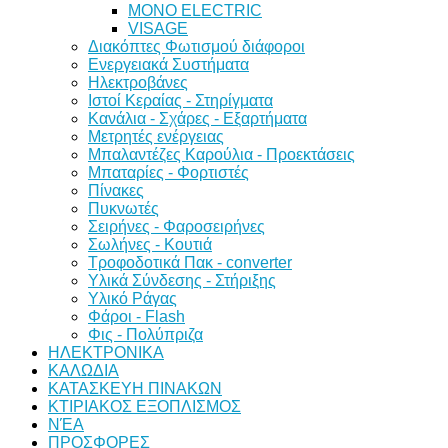
MONO ELECTRIC
VISAGE
Διακόπτες Φωτισμού διάφοροι
Ενεργειακά Συστήματα
Ηλεκτροβάνες
Ιστοί Κεραίας - Στηρίγματα
Κανάλια - Σχάρες - Εξαρτήματα
Μετρητές ενέργειας
Μπαλαντέζες Καρούλια - Προεκτάσεις
Μπαταρίες - Φορτιστές
Πίνακες
Πυκνωτές
Σειρήνες - Φαροσειρήνες
Σωλήνες - Κουτιά
Τροφοδοτικά Πακ - converter
Υλικά Σύνδεσης - Στήριξης
Υλικό Ράγας
Φάροι - Flash
Φις - Πολύπριζα
ΗΛΕΚΤΡΟΝΙΚΑ
ΚΑΛΩΔΙΑ
ΚΑΤΑΣΚΕΥΗ ΠΙΝΑΚΩΝ
ΚΤΙΡΙΑΚΟΣ ΕΞΟΠΛΙΣΜΟΣ
ΝΈΑ
ΠΡΟΣΦΟΡΕΣ