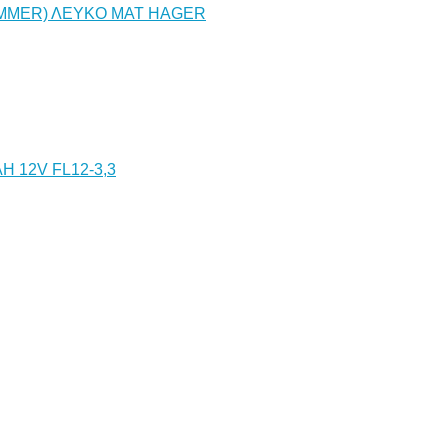
DIMMER) ΛΕΥΚΟ ΜΑΤ HAGER
 12V FL12-3,3