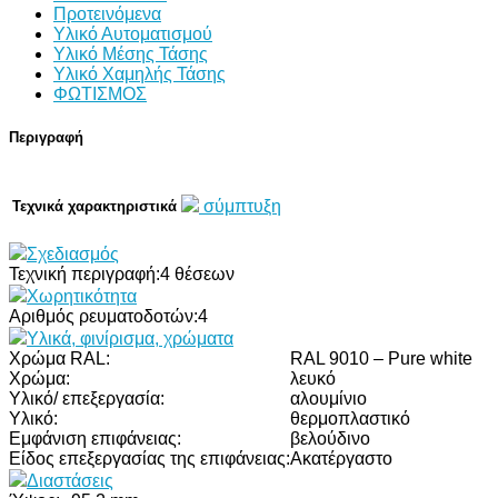
Προτεινόμενα
Υλικό Αυτοματισμού
Υλικό Μέσης Τάσης
Υλικό Χαμηλής Τάσης
ΦΩΤΙΣΜΟΣ
Περιγραφή
σύμπτυξη
Τεχνικά χαρακτηριστικά
Σχεδιασμός
Τεχνική περιγραφή:
4 θέσεων
Χωρητικότητα
Αριθμός ρευματοδοτών:
4
Υλικά, φινίρισμα, χρώματα
Χρώμα RAL:
RAL 9010 – Pure white
Χρώμα:
λευκό
Υλικό/ επεξεργασία:
αλουμίνιο
Υλικό:
θερμοπλαστικό
Εμφάνιση επιφάνειας:
βελούδινο
Είδος επεξεργασίας της επιφάνειας:
Ακατέργαστο
Διαστάσεις