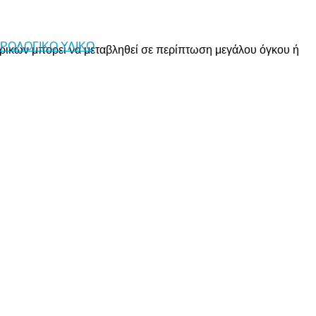
ΡΟΛΟΓΙΚΟ ΥΛΙΚΟ
ορικών μπορεί να μεταβληθεί σε περίπτωση μεγάλου όγκου ή