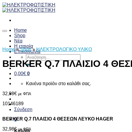
Skip
to
content
Home
Shop
Νέα
Η εταιρία
Home
»
Shop
»
ΗΛΕΚΤΡΟΛΟΓΙΚΟ ΥΛΙΚΟ
Επικοινωνία
Αναζήτηση
BERKER Q.7 ΠΛΑΙΣΙΟ 4 ΘΕ
για:
0,00
€
0
Κανένα προϊόν στο καλάθι σας.
32,98
€
με ΦΠΑ
10146189
Σύνδεση
BERKER Q.7 ΠΛΑΙΣΙΟ 4 ΘΕΣΕΩΝ ΛΕΥΚΟ HAGER
0
32,98
€
με ΦΠΑ
Καλάθι