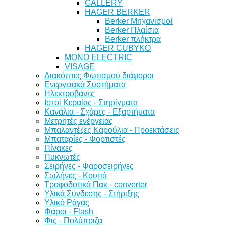
GALLERY
HAGER BERKER
Berker Μηχανισμοί
Berker Πλαίσια
Berker πλήκτρα
HAGER CUBYKO
MONO ELECTRIC
VISAGE
Διακόπτες Φωτισμού διάφοροι
Ενεργειακά Συστήματα
Ηλεκτροβάνες
Ιστοί Κεραίας - Στηρίγματα
Κανάλια - Σχάρες - Εξαρτήματα
Μετρητές ενέργειας
Μπαλαντέζες Καρούλια - Προεκτάσεις
Μπαταρίες - Φορτιστές
Πίνακες
Πυκνωτές
Σειρήνες - Φαροσειρήνες
Σωλήνες - Κουτιά
Τροφοδοτικά Πακ - converter
Υλικά Σύνδεσης - Στήριξης
Υλικό Ράγας
Φάροι - Flash
Φις - Πολύπριζα