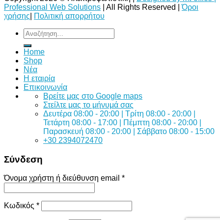
Professional Web Solutions
| All Rights Reserved |
Όροι
χρήσης
|
Πολιτική απορρήτου
Αναζήτηση
για:
Home
Shop
Νέα
Η εταιρία
Επικοινωνία
Bρείτε μας στο Google maps
Στείλτε μας το μήνυμά σας
Δευτέρα 08:00 - 20:00 | Τρίτη 08:00 - 20:00 |
Τετάρτη 08:00 - 17:00 | Πέμπτη 08:00 - 20:00 |
Παρασκευή 08:00 - 20:00 | Σάββατο 08:00 - 15:00
+30 2394072470
Σύνδεση
Όνομα χρήστη ή διεύθυνση email
*
Κωδικός
*