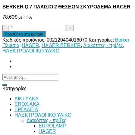
BERKER Q.7 ΠΛΑΙΣΙΟ 2 ΘΕΣΕΩΝ ΣΚΥΡΟΔΕΜΑ HAGER
78,60
€
με ΦΠΑ
BERKER
Q.7
Προσθήκη στο καλάθι
ΠΛΑΙΣΙΟ
Κωδικός προϊόντος:
002120404016070
Κατηγορίες:
Berker
2
Πλαίσια
,
HAGER
,
HAGER BERKER
,
Διακόπτες - πρίζες
,
ΘΕΣΕΩΝ
ΗΛΕΚΤΡΟΛΟΓΙΚΟ ΥΛΙΚΟ
ΣΚΥΡΟΔΕΜΑ
HAGER
ποσότητα
Αναζήτηση
για:
Κατηγορίες
ΔΙKTΥAKA
ΕΠΟΧΙΑΚΑ
ΕΡΓΑΛΕΙΑ
ΗΛΕΚΤΡΟΛΟΓΙΚΟ ΥΛΙΚΟ
Διακόπτες - πρίζες
EUROLAMP
HAGER