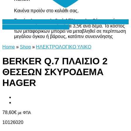
Κανένα προϊόν στο καλάθι σας.
Το σύνολο του καλαθιού ΔΕΝ περιλαμβάνει το κόστος
μεταφορικών, το οποίο είναι 3,5€ ανά δέμα. Το κόστος
Προσθήκη στη Λίστα Επιθυμιών
των μεταφορικών μπορεί να μεταβληθεί σε περίπτωση
μεγάλου όγκου ή βάρους, κατόπιν συνεννόησης
Home
»
Shop
»
ΗΛΕΚΤΡΟΛΟΓΙΚΟ ΥΛΙΚΟ
BERKER Q.7 ΠΛΑΙΣΙΟ 2
ΘΕΣΕΩΝ ΣΚΥΡΟΔΕΜΑ
HAGER
78,60
€
με ΦΠΑ
10126020