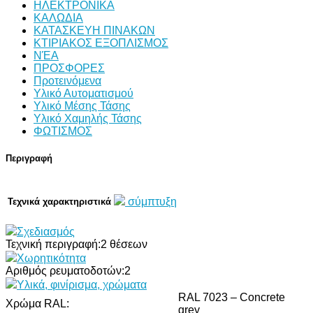
ΗΛΕΚΤΡΟΝΙΚΑ
ΚΑΛΩΔΙΑ
ΚΑΤΑΣΚΕΥΗ ΠΙΝΑΚΩΝ
ΚΤΙΡΙΑΚΟΣ ΕΞΟΠΛΙΣΜΟΣ
ΝΈΑ
ΠΡΟΣΦΟΡΕΣ
Προτεινόμενα
Υλικό Αυτοματισμού
Υλικό Μέσης Τάσης
Υλικό Χαμηλής Τάσης
ΦΩΤΙΣΜΟΣ
Περιγραφή
σύμπτυξη
Τεχνικά χαρακτηριστικά
Σχεδιασμός
Τεχνική περιγραφή:
2 θέσεων
Χωρητικότητα
Αριθμός ρευματοδοτών:
2
Υλικά, φινίρισμα, χρώματα
RAL 7023 – Concrete
Χρώμα RAL:
grey