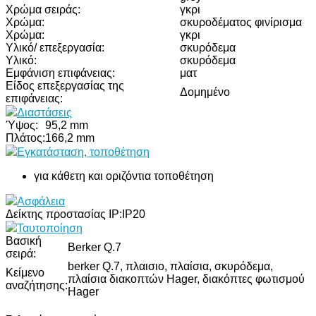
Χρώμα σειράς:
γκρι
Χρώμα:
σκυροδέματος φινίρισμα
Χρώμα:
γκρι
Υλικό/ επεξεργασία:
σκυρόδεμα
Υλικό:
σκυρόδεμα
Εμφάνιση επιφάνειας:
ματ
Είδος επεξεργασίας της
Δομημένο
επιφάνειας:
Διαστάσεις
Ύψος:
95,2 mm
Πλάτος:
166,2 mm
Εγκατάσταση, τοποθέτηση
για κάθετη και οριζόντια τοποθέτηση
Ασφάλεια
Δείκτης προστασίας IP:
IP20
Ταυτοποίηση
Βασική
Berker Q.7
σειρά:
berker Q.7, πλαισιο, πλαίσια, σκυρόδεμα,
Κείμενο
πλαίσια διακοπτών Hager, διακόπτες φωτισμού
αναζήτησης:
Hager