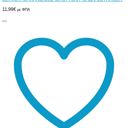
11,99
€
με ΦΠΑ