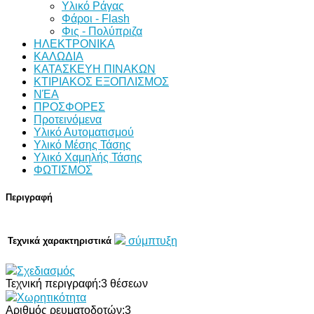
Υλικό Ράγας
Φάροι - Flash
Φις - Πολύπριζα
ΗΛΕΚΤΡΟΝΙΚΑ
ΚΑΛΩΔΙΑ
ΚΑΤΑΣΚΕΥΗ ΠΙΝΑΚΩΝ
ΚΤΙΡΙΑΚΟΣ ΕΞΟΠΛΙΣΜΟΣ
ΝΈΑ
ΠΡΟΣΦΟΡΕΣ
Προτεινόμενα
Υλικό Αυτοματισμού
Υλικό Μέσης Τάσης
Υλικό Χαμηλής Τάσης
ΦΩΤΙΣΜΟΣ
Περιγραφή
σύμπτυξη
Τεχνικά χαρακτηριστικά
Σχεδιασμός
Τεχνική περιγραφή:
3 θέσεων
Χωρητικότητα
Αριθμός ρευματοδοτών:
3