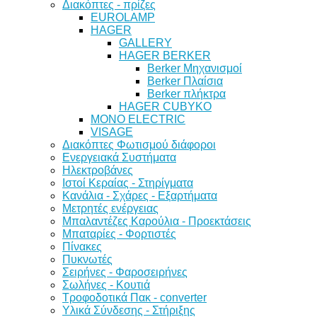
Διακόπτες - πρίζες
EUROLAMP
HAGER
GALLERY
HAGER BERKER
Berker Μηχανισμοί
Berker Πλαίσια
Berker πλήκτρα
HAGER CUBYKO
MONO ELECTRIC
VISAGE
Διακόπτες Φωτισμού διάφοροι
Ενεργειακά Συστήματα
Ηλεκτροβάνες
Ιστοί Κεραίας - Στηρίγματα
Κανάλια - Σχάρες - Εξαρτήματα
Μετρητές ενέργειας
Μπαλαντέζες Καρούλια - Προεκτάσεις
Μπαταρίες - Φορτιστές
Πίνακες
Πυκνωτές
Σειρήνες - Φαροσειρήνες
Σωλήνες - Κουτιά
Τροφοδοτικά Πακ - converter
Υλικά Σύνδεσης - Στήριξης