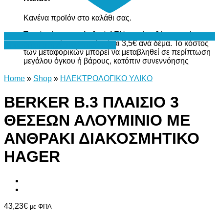
Κανένα προϊόν στο καλάθι σας.
Το σύνολο του καλαθιού ΔΕΝ περιλαμβάνει το κόστος
μεταφορικών, το οποίο είναι 3,5€ ανά δέμα. Το κόστος
Προσθήκη στη Λίστα Επιθυμιών
των μεταφορικών μπορεί να μεταβληθεί σε περίπτωση
μεγάλου όγκου ή βάρους, κατόπιν συνεννόησης
Home
»
Shop
»
ΗΛΕΚΤΡΟΛΟΓΙΚΟ ΥΛΙΚΟ
BERKER Β.3 ΠΛΑΙΣΙΟ 3
ΘΕΣΕΩΝ ΑΛΟΥΜΙΝΙΟ ΜΕ
ΑΝΘΡΑΚΙ ΔΙΑΚΟΣΜΗΤΙΚΟ
HAGER
43,23
€
με ΦΠΑ