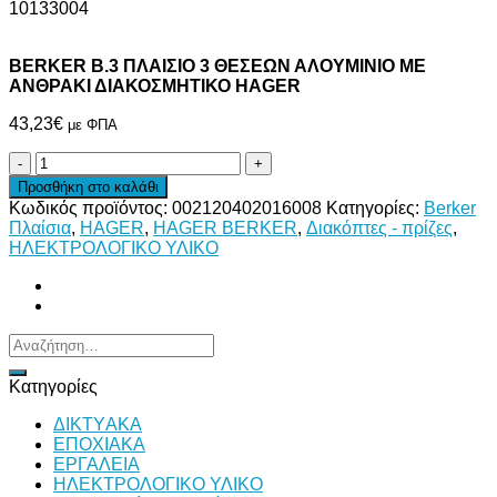
10133004
BERKER Β.3 ΠΛΑΙΣΙΟ 3 ΘΕΣΕΩΝ ΑΛΟΥΜΙΝΙΟ ΜΕ
ΑΝΘΡΑΚΙ ΔΙΑΚΟΣΜΗΤΙΚΟ HAGER
43,23
€
με ΦΠΑ
BERKER
Β.3
Προσθήκη στο καλάθι
ΠΛΑΙΣΙΟ
Κωδικός προϊόντος:
002120402016008
Κατηγορίες:
Berker
3
Πλαίσια
,
HAGER
,
HAGER BERKER
,
Διακόπτες - πρίζες
,
ΘΕΣΕΩΝ
ΗΛΕΚΤΡΟΛΟΓΙΚΟ ΥΛΙΚΟ
ΑΛΟΥΜΙΝΙΟ
ΜΕ
ΑΝΘΡΑΚΙ
ΔΙΑΚΟΣΜΗΤΙΚΟ
HAGER
Αναζήτηση
ποσότητα
για:
Κατηγορίες
ΔΙKTΥAKA
ΕΠΟΧΙΑΚΑ
ΕΡΓΑΛΕΙΑ
ΗΛΕΚΤΡΟΛΟΓΙΚΟ ΥΛΙΚΟ