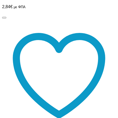
2,84
€
με ΦΠΑ