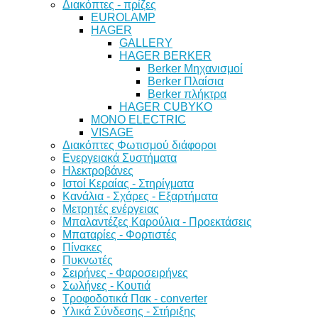
Διακόπτες - πρίζες
EUROLAMP
HAGER
GALLERY
HAGER BERKER
Berker Μηχανισμοί
Berker Πλαίσια
Berker πλήκτρα
HAGER CUBYKO
MONO ELECTRIC
VISAGE
Διακόπτες Φωτισμού διάφοροι
Ενεργειακά Συστήματα
Ηλεκτροβάνες
Ιστοί Κεραίας - Στηρίγματα
Κανάλια - Σχάρες - Εξαρτήματα
Μετρητές ενέργειας
Μπαλαντέζες Καρούλια - Προεκτάσεις
Μπαταρίες - Φορτιστές
Πίνακες
Πυκνωτές
Σειρήνες - Φαροσειρήνες
Σωλήνες - Κουτιά
Τροφοδοτικά Πακ - converter
Υλικά Σύνδεσης - Στήριξης