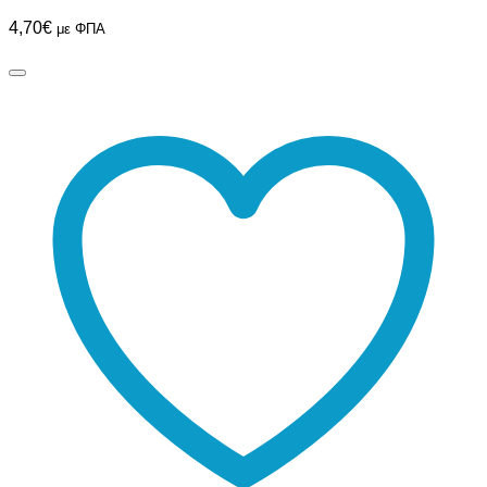
4,70
€
με ΦΠΑ