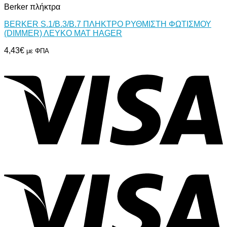
Berker πλήκτρα
BERKER S.1/B.3/B.7 ΠΛΗΚΤΡΟ ΡΥΘΜΙΣΤΗ ΦΩΤΙΣΜΟΥ
(DIMMER) ΛΕΥΚΟ ΜΑΤ HAGER
4,43
€
με ΦΠΑ