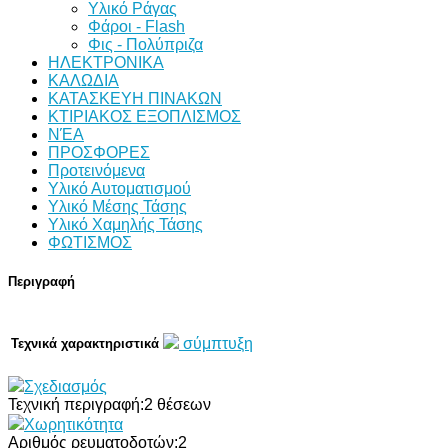
Υλικό Ράγας
Φάροι - Flash
Φις - Πολύπριζα
ΗΛΕΚΤΡΟΝΙΚΑ
ΚΑΛΩΔΙΑ
ΚΑΤΑΣΚΕΥΗ ΠΙΝΑΚΩΝ
ΚΤΙΡΙΑΚΟΣ ΕΞΟΠΛΙΣΜΟΣ
ΝΈΑ
ΠΡΟΣΦΟΡΕΣ
Προτεινόμενα
Υλικό Αυτοματισμού
Υλικό Μέσης Τάσης
Υλικό Χαμηλής Τάσης
ΦΩΤΙΣΜΟΣ
Περιγραφή
σύμπτυξη
Τεχνικά χαρακτηριστικά
Σχεδιασμός
Τεχνική περιγραφή:
2 θέσεων
Χωρητικότητα
Αριθμός ρευματοδοτών:
2