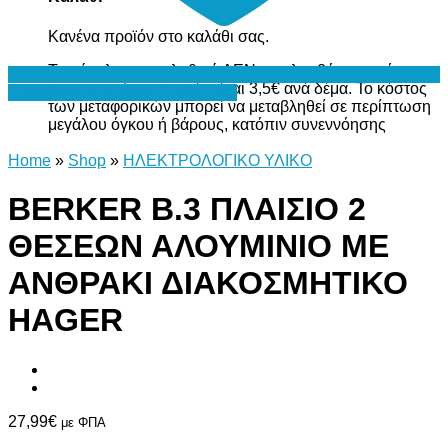
Κανένα προϊόν στο καλάθι σας.
Το σύνολο του καλαθιού ΔΕΝ περιλαμβάνει το κόστος
μεταφορικών, το οποίο είναι 3,5€ ανά δέμα. Το κόστος
Προσθήκη στη Λίστα Επιθυμιών
των μεταφορικών μπορεί να μεταβληθεί σε περίπτωση
μεγάλου όγκου ή βάρους, κατόπιν συνεννόησης
Home
»
Shop
»
ΗΛΕΚΤΡΟΛΟΓΙΚΟ ΥΛΙΚΟ
BERKER Β.3 ΠΛΑΙΣΙΟ 2
ΘΕΣΕΩΝ ΑΛΟΥΜΙΝΙΟ ΜΕ
ΑΝΘΡΑΚΙ ΔΙΑΚΟΣΜΗΤΙΚΟ
HAGER
27,99
€
με ΦΠΑ