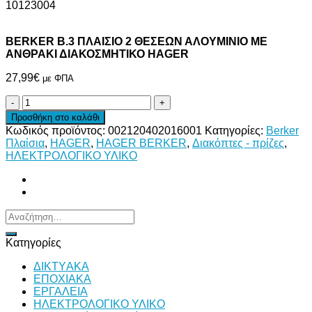
10123004
BERKER Β.3 ΠΛΑΙΣΙΟ 2 ΘΕΣΕΩΝ ΑΛΟΥΜΙΝΙΟ ΜΕ
ΑΝΘΡΑΚΙ ΔΙΑΚΟΣΜΗΤΙΚΟ HAGER
27,99
€
με ΦΠΑ
BERKER
Β.3
Προσθήκη στο καλάθι
ΠΛΑΙΣΙΟ
Κωδικός προϊόντος:
002120402016001
Κατηγορίες:
Berker
2
Πλαίσια
,
HAGER
,
HAGER BERKER
,
Διακόπτες - πρίζες
,
ΘΕΣΕΩΝ
ΗΛΕΚΤΡΟΛΟΓΙΚΟ ΥΛΙΚΟ
ΑΛΟΥΜΙΝΙΟ
ΜΕ
ΑΝΘΡΑΚΙ
ΔΙΑΚΟΣΜΗΤΙΚΟ
HAGER
Αναζήτηση
ποσότητα
για:
Κατηγορίες
ΔΙKTΥAKA
ΕΠΟΧΙΑΚΑ
ΕΡΓΑΛΕΙΑ
ΗΛΕΚΤΡΟΛΟΓΙΚΟ ΥΛΙΚΟ