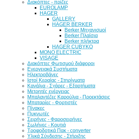
Διακόπτες - πρίζες
EUROLAMP
HAGER
GALLERY
HAGER BERKER
Berker Μηχανισμοί
Berker Πλαίσια
Berker πλήκτρα
HAGER CUBYKO
MONO ELECTRIC
VISAGE
Διακόπτες Φωτισμού διάφοροι
Ενεργειακά Συστήματα
Ηλεκτροβάνες
Ιστοί Κεραίας - Στηρίγματα
Κανάλια - Σχάρες - Εξαρτήματα
Μετρητές ενέργειας
Μπαλαντέζες Καρούλια - Προεκτάσεις
Μπαταρίες - Φορτιστές
Πίνακες
Πυκνωτές
Σειρήνες - Φαροσειρήνες
Σωλήνες - Κουτιά
Τροφοδοτικά Πακ - converter
Υλικά Σύνδεσης - Στήριξης