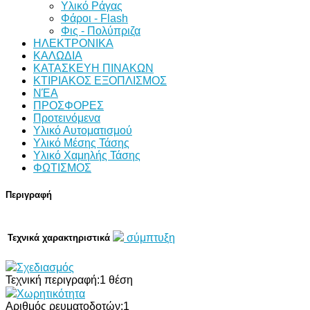
Υλικό Ράγας
Φάροι - Flash
Φις - Πολύπριζα
ΗΛΕΚΤΡΟΝΙΚΑ
ΚΑΛΩΔΙΑ
ΚΑΤΑΣΚΕΥΗ ΠΙΝΑΚΩΝ
ΚΤΙΡΙΑΚΟΣ ΕΞΟΠΛΙΣΜΟΣ
ΝΈΑ
ΠΡΟΣΦΟΡΕΣ
Προτεινόμενα
Υλικό Αυτοματισμού
Υλικό Μέσης Τάσης
Υλικό Χαμηλής Τάσης
ΦΩΤΙΣΜΟΣ
Περιγραφή
σύμπτυξη
Τεχνικά χαρακτηριστικά
Σχεδιασμός
Τεχνική περιγραφή:
1 θέση
Χωρητικότητα
Αριθμός ρευματοδοτών:
1