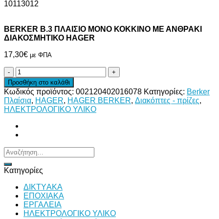
10113012
BERKER Β.3 ΠΛΑΙΣΙΟ ΜΟΝΟ ΚΟΚΚΙΝΟ ΜΕ ΑΝΘΡΑΚΙ
ΔΙΑΚΟΣΜΗΤΙΚΟ HAGER
17,30
€
με ΦΠΑ
BERKER
Β.3
Προσθήκη στο καλάθι
ΠΛΑΙΣΙΟ
Κωδικός προϊόντος:
002120402016078
Κατηγορίες:
Berker
ΜΟΝΟ
Πλαίσια
,
HAGER
,
HAGER BERKER
,
Διακόπτες - πρίζες
,
ΚΟΚΚΙΝΟ
ΗΛΕΚΤΡΟΛΟΓΙΚΟ ΥΛΙΚΟ
ΜΕ
ΑΝΘΡΑΚΙ
ΔΙΑΚΟΣΜΗΤΙΚΟ
HAGER
ποσότητα
Αναζήτηση
για:
Κατηγορίες
ΔΙKTΥAKA
ΕΠΟΧΙΑΚΑ
ΕΡΓΑΛΕΙΑ
ΗΛΕΚΤΡΟΛΟΓΙΚΟ ΥΛΙΚΟ