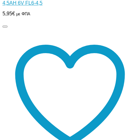
4,5AH 6V FL6-4,5
5,95
€
με ΦΠΑ