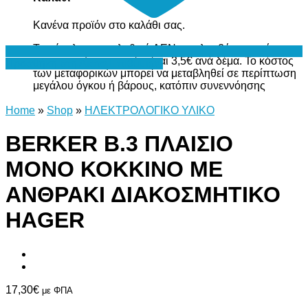
Κανένα προϊόν στο καλάθι σας.
Το σύνολο του καλαθιού ΔΕΝ περιλαμβάνει το κόστος
μεταφορικών, το οποίο είναι 3,5€ ανά δέμα. Το κόστος
Προσθήκη στη Λίστα Επιθυμιών
των μεταφορικών μπορεί να μεταβληθεί σε περίπτωση
μεγάλου όγκου ή βάρους, κατόπιν συνεννόησης
Home
»
Shop
»
ΗΛΕΚΤΡΟΛΟΓΙΚΟ ΥΛΙΚΟ
BERKER Β.3 ΠΛΑΙΣΙΟ
ΜΟΝΟ ΚΟΚΚΙΝΟ ΜΕ
ΑΝΘΡΑΚΙ ΔΙΑΚΟΣΜΗΤΙΚΟ
HAGER
17,30
€
με ΦΠΑ