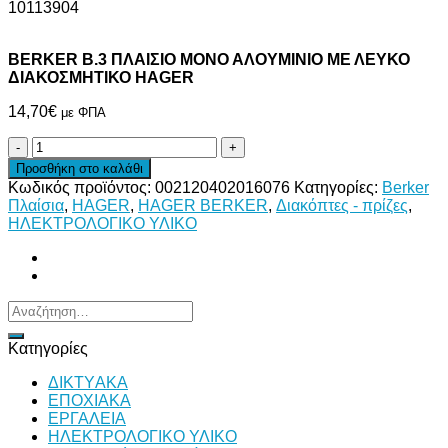
10113904
BERKER Β.3 ΠΛΑΙΣΙΟ ΜΟΝΟ ΑΛΟΥΜΙΝΙΟ ΜΕ ΛΕΥΚΟ
ΔΙΑΚΟΣΜΗΤΙΚΟ HAGER
14,70
€
με ΦΠΑ
BERKER
Β.3
Προσθήκη στο καλάθι
ΠΛΑΙΣΙΟ
Κωδικός προϊόντος:
002120402016076
Κατηγορίες:
Berker
ΜΟΝΟ
Πλαίσια
,
HAGER
,
HAGER BERKER
,
Διακόπτες - πρίζες
,
ΑΛΟΥΜΙΝΙΟ
ΗΛΕΚΤΡΟΛΟΓΙΚΟ ΥΛΙΚΟ
ΜΕ
ΛΕΥΚΟ
ΔΙΑΚΟΣΜΗΤΙΚΟ
HAGER
ποσότητα
Αναζήτηση
για:
Κατηγορίες
ΔΙKTΥAKA
ΕΠΟΧΙΑΚΑ
ΕΡΓΑΛΕΙΑ
ΗΛΕΚΤΡΟΛΟΓΙΚΟ ΥΛΙΚΟ