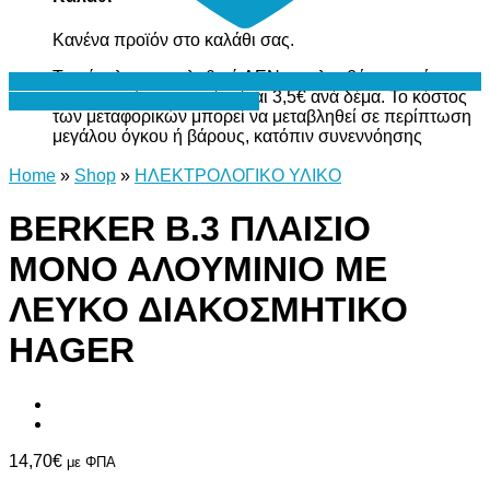
Κανένα προϊόν στο καλάθι σας.
Το σύνολο του καλαθιού ΔΕΝ περιλαμβάνει το κόστος
μεταφορικών, το οποίο είναι 3,5€ ανά δέμα. Το κόστος
Προσθήκη στη Λίστα Επιθυμιών
των μεταφορικών μπορεί να μεταβληθεί σε περίπτωση
μεγάλου όγκου ή βάρους, κατόπιν συνεννόησης
Home
»
Shop
»
ΗΛΕΚΤΡΟΛΟΓΙΚΟ ΥΛΙΚΟ
BERKER Β.3 ΠΛΑΙΣΙΟ
ΜΟΝΟ ΑΛΟΥΜΙΝΙΟ ΜΕ
ΛΕΥΚΟ ΔΙΑΚΟΣΜΗΤΙΚΟ
HAGER
14,70
€
με ΦΠΑ