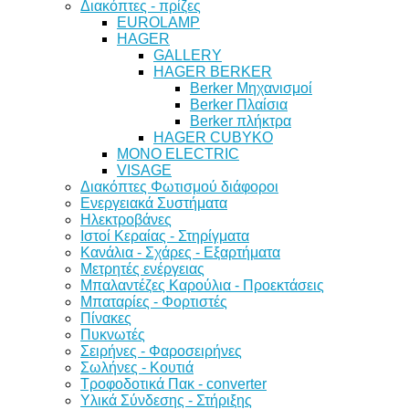
Διακόπτες - πρίζες
EUROLAMP
HAGER
GALLERY
HAGER BERKER
Berker Μηχανισμοί
Berker Πλαίσια
Berker πλήκτρα
HAGER CUBYKO
MONO ELECTRIC
VISAGE
Διακόπτες Φωτισμού διάφοροι
Ενεργειακά Συστήματα
Ηλεκτροβάνες
Ιστοί Κεραίας - Στηρίγματα
Κανάλια - Σχάρες - Εξαρτήματα
Μετρητές ενέργειας
Μπαλαντέζες Καρούλια - Προεκτάσεις
Μπαταρίες - Φορτιστές
Πίνακες
Πυκνωτές
Σειρήνες - Φαροσειρήνες
Σωλήνες - Κουτιά
Τροφοδοτικά Πακ - converter
Υλικά Σύνδεσης - Στήριξης