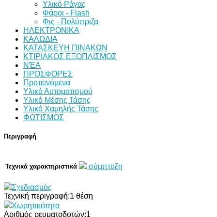
Υλικό Ράγας
Φάροι - Flash
Φις - Πολύπριζα
ΗΛΕΚΤΡΟΝΙΚΑ
ΚΑΛΩΔΙΑ
ΚΑΤΑΣΚΕΥΗ ΠΙΝΑΚΩΝ
ΚΤΙΡΙΑΚΟΣ ΕΞΟΠΛΙΣΜΟΣ
ΝΈΑ
ΠΡΟΣΦΟΡΕΣ
Προτεινόμενα
Υλικό Αυτοματισμού
Υλικό Μέσης Τάσης
Υλικό Χαμηλής Τάσης
ΦΩΤΙΣΜΟΣ
Περιγραφή
σύμπτυξη
Τεχνικά χαρακτηριστικά
Σχεδιασμός
Τεχνική περιγραφή:
1 θέση
Χωρητικότητα
Αριθμός ρευματοδοτών:
1